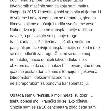
počinjemo s pripremom za transplantaciju
krvotvornih matičnih stanica koju sam imala u
listopadu 2015. U sterilnoj sobi sam bila tri tjedna. U
to vrijeme i nakon toga sam se odmarala, gledala
filmove koji me opuštaju i radila sve što me veseli.
Nakon dva mjeseca od transplantacije radili su
nalaze, a postavljalo se i pitanje druge
transplantacije. Po riječima liječnika, većinom
pacijenti prolaze dvije transplantacije, no kod mene
se nisu odlučili za drugu. Čini mi se da se moj
hematolog mučio donijeti takvu odluku, no s
obzirom na to da su mi nalazi bili nevjerojatno dobri,
ipak me poslao doma samo s terapijom lijekovima
talidomidom i deksametazonom, a
ne s preporukom za ponovnu transplantaciju.
Od tada sam u remisiji, a moji nalazi su dobri. U
tijeku bolesti moji kralješci su se jako oštetili.
Snizila sam se za 10 centimetara zbog čega sam