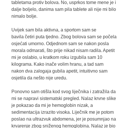
tabletama protiv bolova. No, usprkos tome mene je i
dalje boljelo, danima sam pila tablete ali nije mi bilo
nimalo bolje.
Uvijek sam bila aktivna, a sportom sam se
bavila četiri puta tjedno. Zbog bolova sam se počela
osjećati umorno. Odjednom sam se nakon posla
morala odmarati, što prije nikad nisam radila. Apetit
mi je oslabio, u kratkom roku izgubila sam 10
kilograma. Kako inače volim hranu, a tad sam
nakon dva zalogaja gubila apetit, intuitivno sam
osjetila da nešto nije uredu.
Ponovno sam otišla kod svog liječnika i zatražila da
mi se napravi sistematski pregled. Nalaz krvne slike
je pokazao da mi je hemoglobin nizak, a
sedimentacija izrazito visoka. Liječnik me je potom
poslao na ultrazvuk abdomena, jer je posumnjao na
krvarenje zbog sniženog hemoglobina. Nalaz je bio