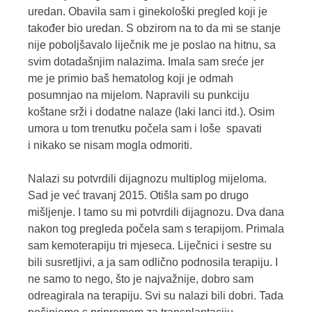
uredan. Obavila sam i ginekološki pregled koji je
također bio uredan. S obzirom na to da mi se stanje
nije poboljšavalo liječnik me je poslao na hitnu, sa
svim dotadašnjim nalazima. Imala sam sreće jer
me je primio baš hematolog koji je odmah
posumnjao na mijelom. Napravili su punkciju
koštane srži i dodatne nalaze (laki lanci itd.). Osim
umora u tom trenutku počela sam i loše spavati
i nikako se nisam mogla odmoriti.
Nalazi su potvrdili dijagnozu multiplog mijeloma.
Sad je već travanj 2015. Otišla sam po drugo
mišljenje. I tamo su mi potvrdili dijagnozu. Dva dana
nakon tog pregleda počela sam s terapijom. Primala
sam kemoterapiju tri mjeseca. Liječnici i sestre su
bili susretljivi, a ja sam odlično podnosila terapiju. I
ne samo to nego, što je najvažnije, dobro sam
odreagirala na terapiju. Svi su nalazi bili dobri. Tada