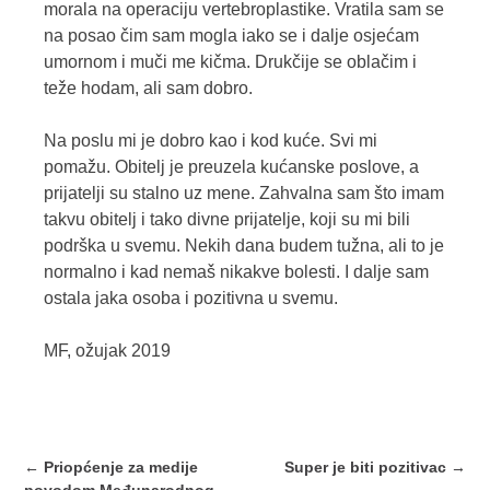
morala na operaciju vertebroplastike. Vratila sam se
na posao čim sam mogla iako se i dalje osjećam
umornom i muči me kičma. Drukčije se oblačim i
teže hodam, ali sam dobro.
Na poslu mi je dobro kao i kod kuće. Svi mi
pomažu. Obitelj je preuzela kućanske poslove, a
prijatelji su stalno uz mene. Zahvalna sam što imam
takvu obitelj i tako divne prijatelje, koji su mi bili
podrška u svemu. Nekih dana budem tužna, ali to je
normalno i kad nemaš nikakve bolesti. I dalje sam
ostala jaka osoba i pozitivna u svemu.
MF, ožujak 2019
Post
←
Priopćenje za medije
Super je biti pozitivac
→
navigation