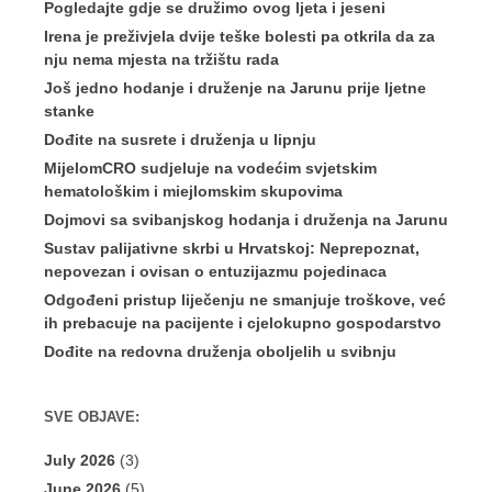
Pogledajte gdje se družimo ovog ljeta i jeseni
Irena je preživjela dvije teške bolesti pa otkrila da za
nju nema mjesta na tržištu rada
Još jedno hodanje i druženje na Jarunu prije ljetne
stanke
Dođite na susrete i druženja u lipnju
MijelomCRO sudjeluje na vodećim svjetskim
hematološkim i miejlomskim skupovima
Dojmovi sa svibanjskog hodanja i druženja na Jarunu
Sustav palijativne skrbi u Hrvatskoj: Neprepoznat,
nepovezan i ovisan o entuzijazmu pojedinaca
Odgođeni pristup liječenju ne smanjuje troškove, već
ih prebacuje na pacijente i cjelokupno gospodarstvo
Dođite na redovna druženja oboljelih u svibnju
SVE OBJAVE:
July 2026
(3)
June 2026
(5)