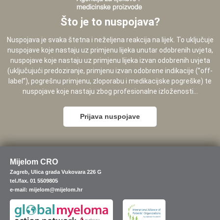
Što je to nuspojava?
Nuspojava je svaka štetna i neželjena reakcija na lijek. To uključuje
nuspojave koje nastaju uz primjenu lijeka unutar odobrenih uvjeta,
nuspojave koje nastaju uz primjenu lijeka izvan odobrenih uvjeta
(uključujući predoziranje, primjenu izvan odobrene indikacije (”off-
label”), pogrešnu primjenu, zloporabu i medikacijske pogreške) te
nuspojave koje nastaju zbog profesionalne izloženosti...
Prijava nuspojave
Mijelom CRO
Zagreb, Ulica grada Vukovara 226 G
tel./fax. 01 5509805
e-mail: mijelom@mijelom.hr