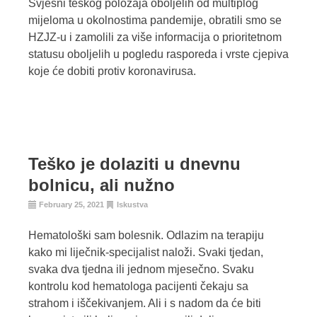
Svjesni teškog položaja oboljelih od multiplog
mijeloma u okolnostima pandemije, obratili smo se
HZJZ-u i zamolili za više informacija o prioritetnom
statusu oboljelih u pogledu rasporeda i vrste cjepiva
koje će dobiti protiv koronavirusa.
Teško je dolaziti u dnevnu
bolnicu, ali nužno
February 25, 2021
Iskustva
Hematološki sam bolesnik. Odlazim na terapiju
kako mi liječnik-specijalist naloži. Svaki tjedan,
svaka dva tjedna ili jednom mjesečno. Svaku
kontrolu kod hematologa pacijenti čekaju sa
strahom i iščekivanjem. Ali i s nadom da će biti