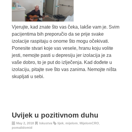
Vjerujte, kad znate što vas čeka, lakše vam je. Svim
pacijentima bih preporučio da se prije svake
izolacije raspitaju o onome što mogu očekivati.
Ponesite stvari koje vas vesele, hranu koju volite
jesti, nemojte pasti u depresiju jer izolacija je za
vaše dobro, to je put do izlječenja. Kad dođete u
izolaciju, pitajte sve što vas zanima. Nemojte ništa
skupljati u sebi.
Uvijek u pozitivnom duhu
May 2, 2018
Iskustva
lijek
,
mijelom
,
MijelomCRO
,
pomalidomid