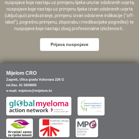
nuspojave koje nastaju uz primjenu lijeka unutar odobrenih uvjeta,
nuspojave koje nastaju uz primjenu lijeka izvan odobrenih uvjeta
(uključujući predoziranje, primjenu izvan odobrene indikacije (”off-
label”), pogrešnu primjenu, zloporabu i medikacijske pogreške) te
nuspojave koje nastaju zbog profesionalne izloženosti...
Prijava nuspojave
Mijelom CRO
Zagreb, Ulica grada Vukovara 226 G
tel./fax. 01 5509805
e-mail: mijelom@mijelom.hr