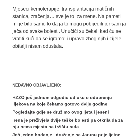
Mjeseci kemoterapije, transplantacija matičnih
stanica, zračenja… sve je to iza mene. Na pameti
mi je bilo samo to da ja to mogu pobijediti jer sam ja
jača od svake bolesti. Unučići su čekali kad ću se
vratiti kući da se igramo; i upravo zbog njih i cijele
obitelji nisam odustala.
NEDAVNO OBJAVLJENO:
HZZO još jednom odgodio odluku o odobrenju
lijekova na koje čekamo gotovo dvije godine
Pogledajte gdje se družimo ovog ljeta i jeseni
Irena je preživjela dvije teške bolesti pa otkrila da za
nju nema mjesta na tržištu rada
Još jedno hodanje i druženje na Jarunu prije ljetne