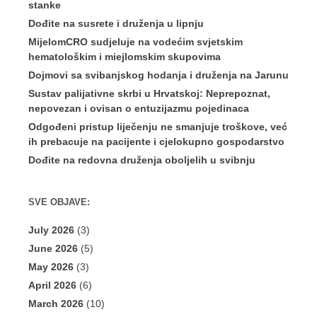
stanke
Dođite na susrete i druženja u lipnju
MijelomCRO sudjeluje na vodećim svjetskim
hematološkim i miejlomskim skupovima
Dojmovi sa svibanjskog hodanja i druženja na Jarunu
Sustav palijativne skrbi u Hrvatskoj: Neprepoznat,
nepovezan i ovisan o entuzijazmu pojedinaca
Odgođeni pristup liječenju ne smanjuje troškove, već
ih prebacuje na pacijente i cjelokupno gospodarstvo
Dođite na redovna druženja oboljelih u svibnju
SVE OBJAVE:
July 2026
(3)
June 2026
(5)
May 2026
(3)
April 2026
(6)
March 2026
(10)