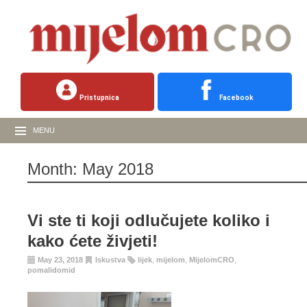
Pristupnica
Facebook
MENU
Month:
May 2018
Vi ste ti koji odlučujete koliko i
kako ćete živjeti!
May 23, 2018
Iskustva
lijek
,
mijelom
,
MijelomCRO
,
pomalidomid