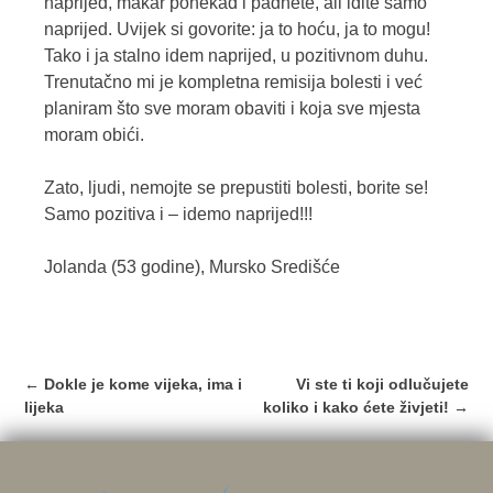
naprijed, makar ponekad i padnete, ali idite samo
naprijed. Uvijek si govorite: ja to hoću, ja to mogu!
Tako i ja stalno idem naprijed, u pozitivnom duhu.
Trenutačno mi je kompletna remisija bolesti i već
planiram što sve moram obaviti i koja sve mjesta
moram obići.
Zato, ljudi, nemojte se prepustiti bolesti, borite se!
Samo pozitiva i – idemo naprijed!!!
Jolanda (53 godine), Mursko Središće
Post
←
Dokle je kome vijeka, ima i
Vi ste ti koji odlučujete
navigation
lijeka
koliko i kako ćete živjeti!
→