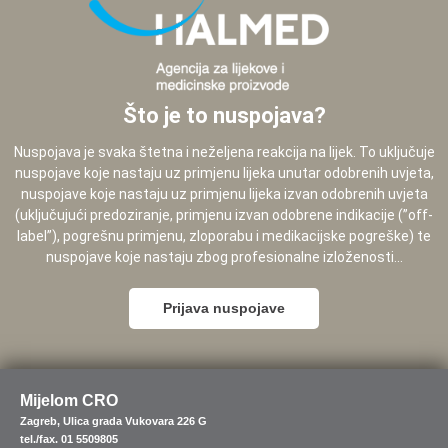
Što je to nuspojava?
Nuspojava je svaka štetna i neželjena reakcija na lijek. To uključuje
nuspojave koje nastaju uz primjenu lijeka unutar odobrenih uvjeta,
nuspojave koje nastaju uz primjenu lijeka izvan odobrenih uvjeta
(uključujući predoziranje, primjenu izvan odobrene indikacije (”off-
label”), pogrešnu primjenu, zloporabu i medikacijske pogreške) te
nuspojave koje nastaju zbog profesionalne izloženosti...
Prijava nuspojave
Mijelom CRO
Zagreb, Ulica grada Vukovara 226 G
tel./fax. 01 5509805