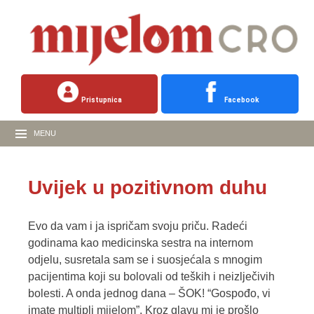
Pristupnica
Facebook
MENU
Uvijek u pozitivnom duhu
Evo da vam i ja ispričam svoju priču. Radeći
godinama kao medicinska sestra na internom
odjelu, susretala sam se i suosjećala s mnogim
pacijentima koji su bolovali od teških i neizlječivih
bolesti. A onda jednog dana – ŠOK! “Gospođo, vi
imate multipli mijelom”. Kroz glavu mi je prošlo