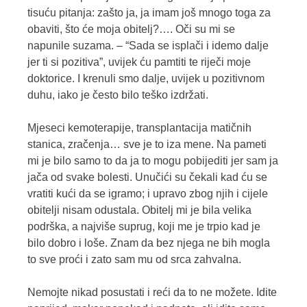
tisuću pitanja: zašto ja, ja imam još mnogo toga za
obaviti, što će moja obitelj?…. Oči su mi se
napunile suzama. – “Sada se isplači i idemo dalje
jer ti si pozitiva”, uvijek ću pamtiti te riječi moje
doktorice. I krenuli smo dalje, uvijek u pozitivnom
duhu, iako je često bilo teško izdržati.
Mjeseci kemoterapije, transplantacija matičnih
stanica, zračenja… sve je to iza mene. Na pameti
mi je bilo samo to da ja to mogu pobijediti jer sam ja
jača od svake bolesti. Unučići su čekali kad ću se
vratiti kući da se igramo; i upravo zbog njih i cijele
obitelji nisam odustala. Obitelj mi je bila velika
podrška, a najviše suprug, koji me je trpio kad je
bilo dobro i loše. Znam da bez njega ne bih mogla
to sve proći i zato sam mu od srca zahvalna.
Nemojte nikad posustati i reći da to ne možete. Idite