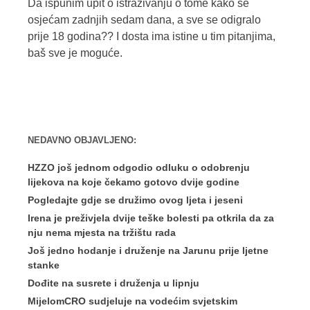
Da ispunim upit o istraživanju o tome kako se
osjećam zadnjih sedam dana, a sve se odigralo
prije 18 godina?? I dosta ima istine u tim pitanjima,
baš sve je moguće.
NEDAVNO OBJAVLJENO:
HZZO još jednom odgodio odluku o odobrenju
lijekova na koje čekamo gotovo dvije godine
Pogledajte gdje se družimo ovog ljeta i jeseni
Irena je preživjela dvije teške bolesti pa otkrila da za
nju nema mjesta na tržištu rada
Još jedno hodanje i druženje na Jarunu prije ljetne
stanke
Dođite na susrete i druženja u lipnju
MijelomCRO sudjeluje na vodećim svjetskim