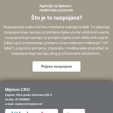
Što je to nuspojava?
Nuspojava je svaka štetna i neželjena reakcija na lijek. To uključuje
nuspojave koje nastaju uz primjenu lijeka unutar odobrenih uvjeta,
nuspojave koje nastaju uz primjenu lijeka izvan odobrenih uvjeta
(uključujući predoziranje, primjenu izvan odobrene indikacije (”off-
label”), pogrešnu primjenu, zloporabu i medikacijske pogreške) te
nuspojave koje nastaju zbog profesionalne izloženosti...
Prijava nuspojave
Mijelom CRO
Zagreb, Ulica grada Vukovara 226 G
tel./fax. 01 5509805
e-mail: mijelom@mijelom.hr