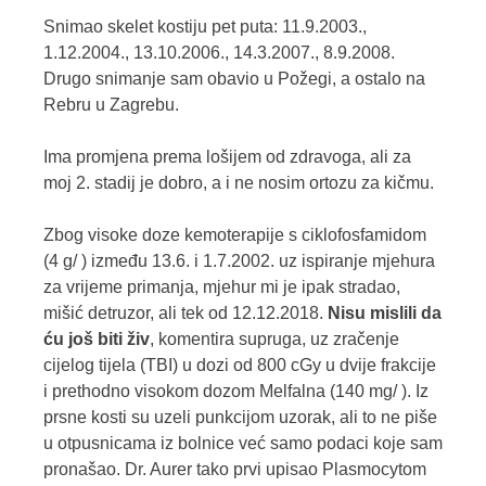
Snimao skelet kostiju pet puta: 11.9.2003.,
1.12.2004., 13.10.2006., 14.3.2007., 8.9.2008.
Drugo snimanje sam obavio u Požegi, a ostalo na
Rebru u Zagrebu.
Ima promjena prema lošijem od zdravoga, ali za
moj 2. stadij je dobro, a i ne nosim ortozu za kičmu.
Zbog visoke doze kemoterapije s ciklofosfamidom
(4 g/ ) između 13.6. i 1.7.2002. uz ispiranje mjehura
za vrijeme primanja, mjehur mi je ipak stradao,
mišić detruzor, ali tek od 12.12.2018.
Nisu mislili da
ću još biti živ
, komentira supruga, uz zračenje
cijelog tijela (TBI) u dozi od 800 cGy u dvije frakcije
i prethodno visokom dozom Melfalna (140 mg/ ). Iz
prsne kosti su uzeli punkcijom uzorak, ali to ne piše
u otpusnicama iz bolnice već samo podaci koje sam
pronašao. Dr. Aurer tako prvi upisao Plasmocytom