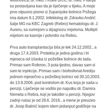
Milunovića, dr. med. i Klare Brčić, dr. med. Pitanja
su postavljana kao da je liječenje u tijeku. A moje
prvo otpusno pismo iz županijske bolnice Požega
ima datum 9.1.2002. Infektolog dr. Zdravko Andrić
šalje MG na KBC Zagreb (Rebro) hematologu dr. J.
Aureru, sa sumnjom u dijagnozu mijeloma. Multipli
mijelom se kasnije i potvrdio na Rebru.
Prva auto transplantacija bila je tek 24.12.2002., a
druga 17.4.2003. Protekla je jedna godina i tri
mjeseca od izlaska iz požeške bolnice do tada.
Primao sam Roferon, 3 puta tjedno, davao sam si
sam te injekcije. Primao sam i biofosfonat Arediju
jednom mjesečno u požeškoj bolnici od 30.10.2003.
do 13.9.2006. pod kontrolom dr. Kus koja je sada u
penziji. Liječenje se vodilo po naputku dr. Damira
Nemeta s Rebra, koji je također u penziji. Njegov
zadnji nalaz je od 28.6. 2016., a mene je preuzeo
dr. Josip Batinić kojem idem jedanput godišnje na