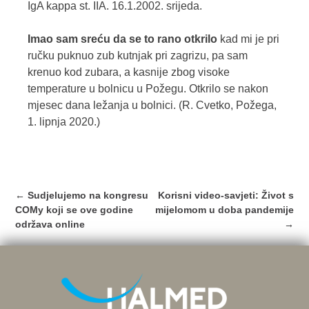
IgA kappa st. IIA. 16.1.2002. srijeda.
Imao sam sreću da se to rano otkrilo
kad mi je pri
ručku puknuo zub kutnjak pri zagrizu, pa sam
krenuo kod zubara, a kasnije zbog visoke
temperature u bolnicu u Požegu. Otkrilo se nakon
mjesec dana ležanja u bolnici. (R. Cvetko, Požega,
1. lipnja 2020.)
Post
←
Sudjelujemo na kongresu
Korisni video-savjeti: Život s
navigation
COMy koji se ove godine
mijelomom u doba pandemije
održava online
→