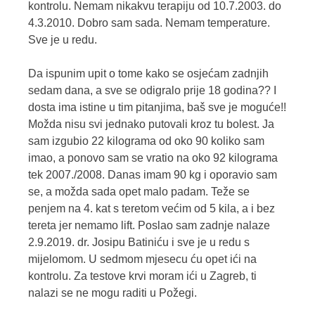
kontrolu. Nemam nikakvu terapiju od 10.7.2003. do
4.3.2010. Dobro sam sada. Nemam temperature.
Sve je u redu.
Da ispunim upit o tome kako se osjećam zadnjih
sedam dana, a sve se odigralo prije 18 godina?? I
dosta ima istine u tim pitanjima, baš sve je moguće!!
Možda nisu svi jednako putovali kroz tu bolest. Ja
sam izgubio 22 kilograma od oko 90 koliko sam
imao, a ponovo sam se vratio na oko 92 kilograma
tek 2007./2008. Danas imam 90 kg i oporavio sam
se, a možda sada opet malo padam. Teže se
penjem na 4. kat s teretom većim od 5 kila, a i bez
tereta jer nemamo lift. Poslao sam zadnje nalaze
2.9.2019. dr. Josipu Batiniću i sve je u redu s
mijelomom. U sedmom mjesecu ću opet ići na
kontrolu. Za testove krvi moram ići u Zagreb, ti
nalazi se ne mogu raditi u Požegi.