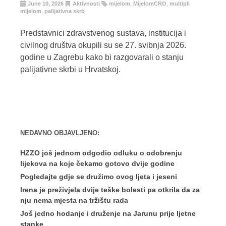
June 10, 2026
Aktivnosti
mijelom
,
MijelomCRO
,
multipli
mijelom
,
palijativna skrb
Predstavnici zdravstvenog sustava, institucija i
civilnog društva okupili su se 27. svibnja 2026.
godine u Zagrebu kako bi razgovarali o stanju
palijativne skrbi u Hrvatskoj.
NEDAVNO OBJAVLJENO:
HZZO još jednom odgodio odluku o odobrenju
lijekova na koje čekamo gotovo dvije godine
Pogledajte gdje se družimo ovog ljeta i jeseni
Irena je preživjela dvije teške bolesti pa otkrila da za
nju nema mjesta na tržištu rada
Još jedno hodanje i druženje na Jarunu prije ljetne
stanke