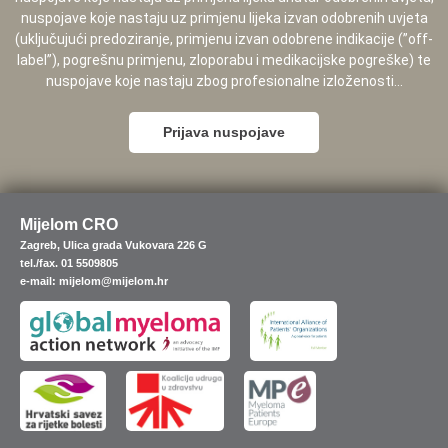
nuspojave koje nastaju uz primjenu lijeka izvan odobrenih uvjeta
(uključujući predoziranje, primjenu izvan odobrene indikacije (”off-
label”), pogrešnu primjenu, zloporabu i medikacijske pogreške) te
nuspojave koje nastaju zbog profesionalne izloženosti...
Prijava nuspojave
Mijelom CRO
Zagreb, Ulica grada Vukovara 226 G
tel./fax. 01 5509805
e-mail: mijelom@mijelom.hr