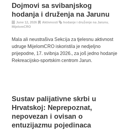
Dojmovi sa svibanjskog
hodanja i druženja na Jarunu
June 12, 2026
Aktivnosti
hodanje i druženje na Jarunu
,
MijelomCRO
Mala ali neustrašiva Sekcija za tjelesnu aktivnost
udruge MijelomCRO iskoristila je nedjeljno
prijepodne, 17. svibnja 2026., za još jedno hodanje
Rekreacijsko-sportskim centrom Jarun.
Sustav palijativne skrbi u
Hrvatskoj: Neprepoznat,
nepovezan i ovisan o
entuzijazmu pojedinaca