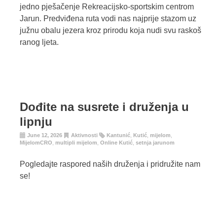
jedno pješačenje Rekreacijsko-sportskim centrom
Jarun. Predviđena ruta vodi nas najprije stazom uz
južnu obalu jezera kroz prirodu koja nudi svu raskoš
ranog ljeta.
Dođite na susrete i druženja u
lipnju
June 12, 2026
Aktivnosti
Kantunić
,
Kutić
,
mijelom
,
MijelomCRO
,
multipli mijelom
,
Online Kutić
,
setnja jarunom
Pogledajte raspored naših druženja i pridružite nam
se!