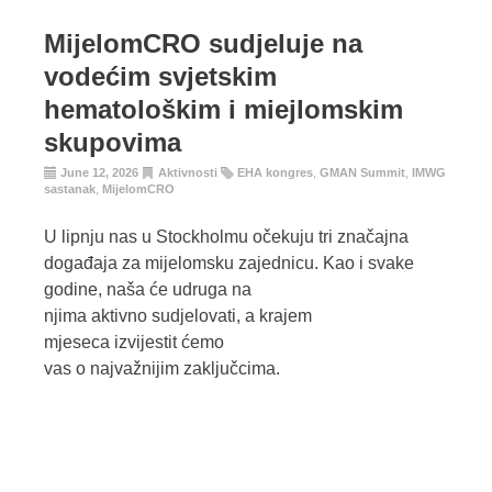
MijelomCRO sudjeluje na
vodećim svjetskim
hematološkim i miejlomskim
skupovima
June 12, 2026
Aktivnosti
EHA kongres
,
GMAN Summit
,
IMWG
sastanak
,
MijelomCRO
U lipnju nas u Stockholmu očekuju tri značajna
događaja za mijelomsku zajednicu. Kao i svake
godine, naša će udruga na
njima aktivno sudjelovati, a krajem
mjeseca izvijestit ćemo
vas o najvažnijim zaključcima.