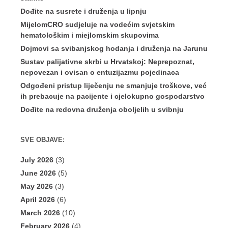
Dođite na susrete i druženja u lipnju
MijelomCRO sudjeluje na vodećim svjetskim
hematološkim i miejlomskim skupovima
Dojmovi sa svibanjskog hodanja i druženja na Jarunu
Sustav palijativne skrbi u Hrvatskoj: Neprepoznat,
nepovezan i ovisan o entuzijazmu pojedinaca
Odgođeni pristup liječenju ne smanjuje troškove, već
ih prebacuje na pacijente i cjelokupno gospodarstvo
Dođite na redovna druženja oboljelih u svibnju
SVE OBJAVE:
July 2026
(3)
June 2026
(5)
May 2026
(3)
April 2026
(6)
March 2026
(10)
February 2026
(4)