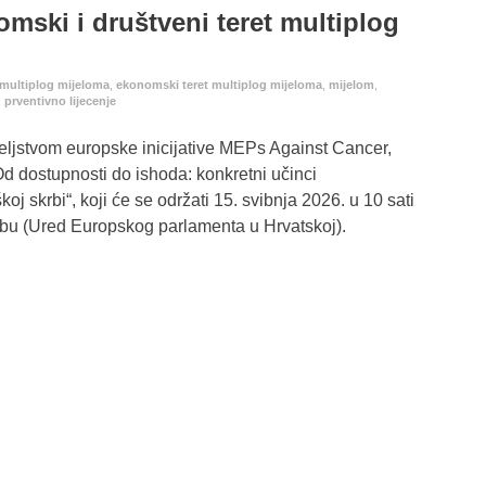
omski i društveni teret multiplog
 multiplog mijeloma
,
ekonomski teret multiplog mijeloma
,
mijelom
,
,
prventivno lijecenje
ljstvom europske inicijative MEPs Against Cancer,
Od dostupnosti do ishoda: konkretni učinci
j skrbi“, koji će se održati 15. svibnja 2026. u 10 sati
ebu (Ured Europskog parlamenta u Hrvatskoj).