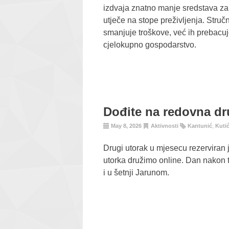
izdvaja znatno manje sredstava za
utječe na stope preživljenja. Struč
smanjuje troškove, već ih prebacuje 
cjelokupno gospodarstvo.
Dođite na redovna dru
May 8, 2026
Aktivnosti
Kantunić
,
Kuti
Drugi utorak u mjesecu rezerviran
utorka družimo online. Dan nakon 
i u šetnji Jarunom.