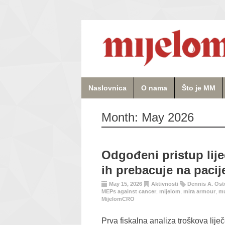
Naslovnica
O nama
Što je MM
Month:
May 2026
Odgođeni pristup lij
ih prebacuje na paci
May 15, 2026
Aktivnosti
Dennis A. Ost
MEPs against cancer
,
mijelom
,
mira armour
,
mu
MijelomCRO
Prva fiskalna analiza troškova lij