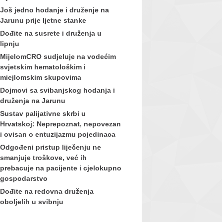
Još jedno hodanje i druženje na
Jarunu prije ljetne stanke
Dođite na susrete i druženja u
lipnju
MijelomCRO sudjeluje na vodećim
svjetskim hematološkim i
miejlomskim skupovima
Dojmovi sa svibanjskog hodanja i
druženja na Jarunu
Sustav palijativne skrbi u
Hrvatskoj: Neprepoznat, nepovezan
i ovisan o entuzijazmu pojedinaca
Odgođeni pristup liječenju ne
smanjuje troškove, već ih
prebacuje na pacijente i cjelokupno
gospodarstvo
Dođite na redovna druženja
oboljelih u svibnju