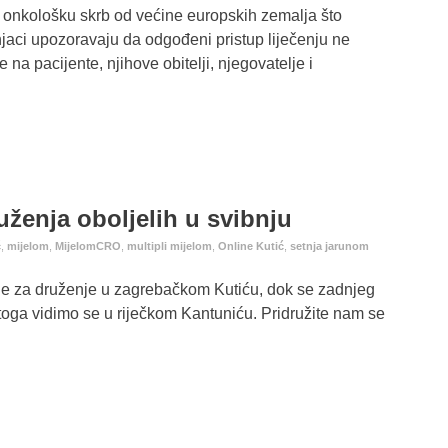
 onkološku skrb od većine europskih zemalja što
njaci upozoravaju da odgođeni pristup liječenju ne
na pacijente, njihove obitelji, njegovatelje i
ženja oboljelih u svibnju
ć
,
mijelom
,
MijelomCRO
,
multipli mijelom
,
Online Kutić
,
setnja jarunom
 je za druženje u zagrebačkom Kutiću, dok se zadnjeg
toga vidimo se u riječkom Kantuniću. Pridružite nam se