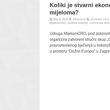
Koliki je stvarni ekon
mijeloma?
May 8, 2026
Aktivnosti
drustveni teret
MijelomCRO
,
multipli mijelom
,
onkoloska skrb
Udruga MijelomCRO, pod pokrovite
organizira zatvoreni stručni skup „
pravovremenog liječenja u onkološko
u prostoru “Doživi Europu” u Zagr