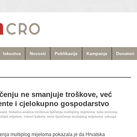
Iskustva
Novosti
Publikacije
Kampanje
Donatori
ečenju ne smanjuje troškove, već
jente i cjelokupno gospodarstvo
wald
,
fiskalna analiza troškova liječenja multiplog mijeloma
,
luka voncina
,
ltipli mijelom
,
robert babela
,
teret lijuečenja multiplog mijeloma
,
udruga
ečenja multiplog mijeloma pokazala je da Hrvatska