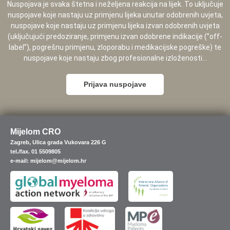
Nuspojava je svaka štetna i neželjena reakcija na lijek. To uključuje
nuspojave koje nastaju uz primjenu lijeka unutar odobrenih uvjeta,
nuspojave koje nastaju uz primjenu lijeka izvan odobrenih uvjeta
(uključujući predoziranje, primjenu izvan odobrene indikacije (”off-
label”), pogrešnu primjenu, zloporabu i medikacijske pogreške) te
nuspojave koje nastaju zbog profesionalne izloženosti...
Prijava nuspojave
Mijelom CRO
Zagreb, Ulica grada Vukovara 226 G
tel./fax. 01 5509805
e-mail: mijelom@mijelom.hr