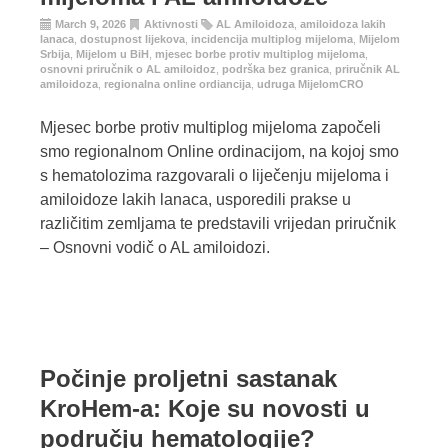
March 9, 2026
Aktivnosti
AL Amiloidoza
,
amiloidoza lakih
lanaca
,
dostupnost lijekova
,
incidencija multiplog mijeloma
,
Mijelom
Srbija
,
Mijelom u BiH
,
mjesec borbe protiv multiplog mijeloma
,
osnovni priručnik o AL amiloidoz
,
podrška bez granica
,
priručnik AL
amiloidoza
,
regionalna online ordiancija
,
udruga MijelomCRO
Mjesec borbe protiv multiplog mijeloma započeli
smo regionalnom Online ordinacijom, na kojoj smo
s hematolozima razgovarali o liječenju mijeloma i
amiloidoze lakih lanaca, usporedili prakse u
različitim zemljama te predstavili vrijedan priručnik
– Osnovni vodič o AL amiloidozi.
Počinje proljetni sastanak
KroHem-a: Koje su novosti u
području hematologije?