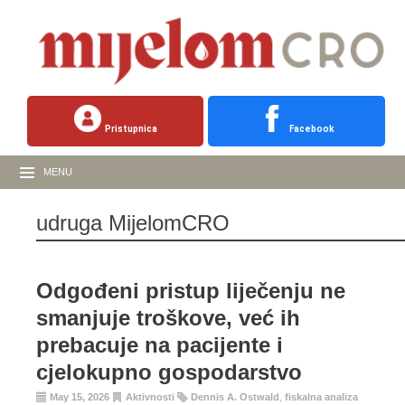
Pristupnica
Facebook
MENU
udruga MijelomCRO
Odgođeni pristup liječenju ne
smanjuje troškove, već ih
prebacuje na pacijente i
cjelokupno gospodarstvo
May 15, 2026
Aktivnosti
Dennis A. Ostwald
,
fiskalna analiza