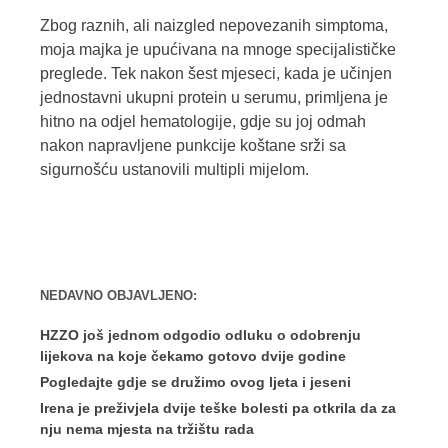
Zbog raznih, ali naizgled nepovezanih simptoma,
moja majka je upućivana na mnoge specijalističke
preglede. Tek nakon šest mjeseci, kada je učinjen
jednostavni ukupni protein u serumu, primljena je
hitno na odjel hematologije, gdje su joj odmah
nakon napravljene punkcije koštane srži sa
sigurnošću ustanovili multipli mijelom.
NEDAVNO OBJAVLJENO:
HZZO još jednom odgodio odluku o odobrenju
lijekova na koje čekamo gotovo dvije godine
Pogledajte gdje se družimo ovog ljeta i jeseni
Irena je preživjela dvije teške bolesti pa otkrila da za
nju nema mjesta na tržištu rada