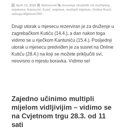
April 13, 2026
Aktivnosti
druzenje oboljelih od multiplog
mijeloma
,
Kantunić
,
Kutić
,
mijelom
,
multipli mijelom
,
Online Kutić
,
udruga MijelomCRO
Drugi utorak u mjesecu rezerviran je za druženje u
zagrebačkom Kutiću (14.4.), a dan nakon toga
vidimo se u riječkom Kantuniću (15.4.). Posljednji
utorak u mjesecu predviđen je za susret na Online
Kutiću (28.4.) na koji se možete priključiti svi,
neovisno o mjestu boravka. Vidimo se!
Zajedno učinimo multipli
mijelom vidljivijim – vidimo se
na Cvjetnom trgu 28.3. od 11
sati