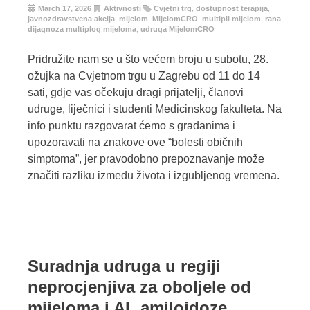
March 17, 2026
Aktivnosti
Cvjetni trg
,
dostupnost terapija
,
javnozdravstvena akcija
,
mijelom
,
MijelomCRO
,
multipli mijelom
,
rana
dijagnoza multiplog mijeloma
,
udruga MijelomCRO
Pridružite nam se u što većem broju u subotu, 28.
ožujka na Cvjetnom trgu u Zagrebu od 11 do 14
sati, gdje vas očekuju dragi prijatelji, članovi
udruge, liječnici i studenti Medicinskog fakulteta. Na
info punktu razgovarat ćemo s građanima i
upozoravati na znakove ove “bolesti običnih
simptoma”, jer pravodobno prepoznavanje može
značiti razliku između života i izgubljenog vremena.
Suradnja udruga u regiji
neprocjenjiva za oboljele od
mijeloma i AL amiloidoze