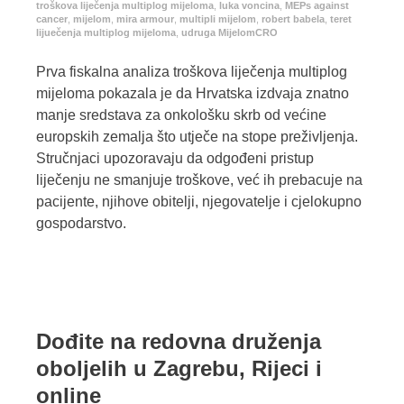
troškova liječenja multiplog mijeloma
,
luka voncina
,
MEPs against
cancer
,
mijelom
,
mira armour
,
multipli mijelom
,
robert babela
,
teret
lijuečenja multiplog mijeloma
,
udruga MijelomCRO
Prva fiskalna analiza troškova liječenja multiplog
mijeloma pokazala je da Hrvatska izdvaja znatno
manje sredstava za onkološku skrb od većine
europskih zemalja što utječe na stope preživljenja.
Stručnjaci upozoravaju da odgođeni pristup
liječenju ne smanjuje troškove, već ih prebacuje na
pacijente, njihove obitelji, njegovatelje i cjelokupno
gospodarstvo.
Dođite na redovna druženja
oboljelih u Zagrebu, Rijeci i
online