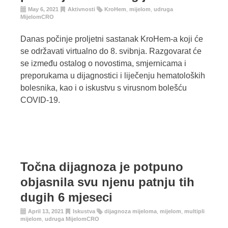
May 6, 2021
Aktivnosti
KroHem
,
mijelom
,
udruga
MijelomCRO
Danas počinje proljetni sastanak KroHem-a koji će
se održavati virtualno do 8. svibnja. Razgovarat će
se između ostalog o novostima, smjernicama i
preporukama u dijagnostici i liječenju hematoloških
bolesnika, kao i o iskustvu s virusnom bolešću
COVID-19.
Točna dijagnoza je potpuno
objasnila svu njenu patnju tih
dugih 6 mjeseci
April 13, 2021
Iskustva
dijagnoza mijeloma
,
mijelom
,
multipli
mijelom
,
udruga MijelomCRO