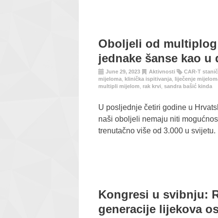
Oboljeli od multiplo
jednake šanse kao u 
June 29, 2023
Aktivnosti
CAR-T stanič
mijeloma
,
klinička ispitivanja
,
liječenje mijelom
multipli mijelom
,
rak krvi
,
sandra bašić kinda
U posljednje četiri godine u Hrvatsk
naši oboljeli nemaju niti mogućnost
trenutačno više od 3.000 u svijetu.
Kongresi u svibnju: 
generacije lijekova os