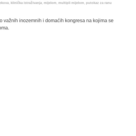
jekova
,
klinička istraživanja
,
mijelom
,
multipli mijelom
,
putokaz za ranu
ko važnih inozemnih i domaćih kongresa na kojima se
loma.