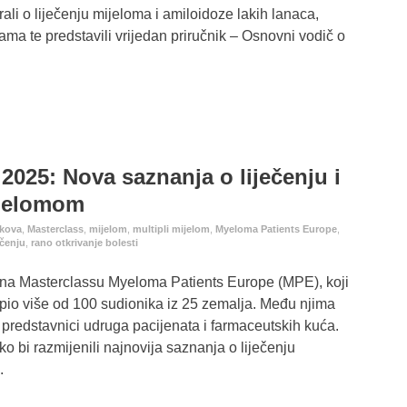
li o liječenju mijeloma i amiloidoze lakih lanaca,
jama te predstavili vrijedan priručnik – Osnovni vodič o
5: Nova saznanja o liječenju i
ijelomom
ekova
,
Masterclass
,
mijelom
,
multipli mijelom
,
Myeloma Patients Europe
,
ečenju
,
rano otkrivanje bolesti
 na Masterclassu Myeloma Patients Europe (MPE), koji
upio više od 100 sudionika iz 25 zemalja. Među njima
, predstavnici udruga pacijenata i farmaceutskih kuća.
ako bi razmijenili najnovija saznanja o liječenju
.