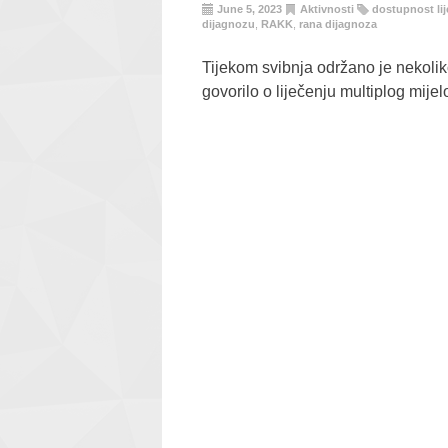
June 5, 2023
Aktivnosti
dostupnost li
dijagnozu
,
RAKK
,
rana dijagnoza
Tijekom svibnja održano je nekoli
govorilo o liječenju multiplog mije