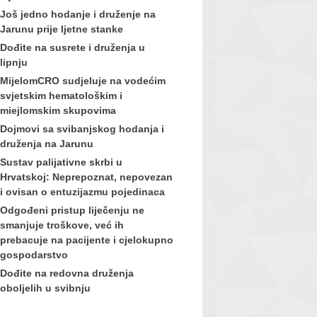
Još jedno hodanje i druženje na
Jarunu prije ljetne stanke
Dođite na susrete i druženja u
lipnju
MijelomCRO sudjeluje na vodećim
svjetskim hematološkim i
miejlomskim skupovima
Dojmovi sa svibanjskog hodanja i
druženja na Jarunu
Sustav palijativne skrbi u
Hrvatskoj: Neprepoznat, nepovezan
i ovisan o entuzijazmu pojedinaca
Odgođeni pristup liječenju ne
smanjuje troškove, već ih
prebacuje na pacijente i cjelokupno
gospodarstvo
Dođite na redovna druženja
oboljelih u svibnju