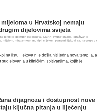
g mijeloma u Hrvatskoj nemaju
drugim dijelovima svijeta
ne terapije
,
dostupnost lijekova
,
GMAN
,
imunoterapija
,
istraživanje
a
,
mijelom
,
mira armour
,
multipli mijelom
,
pametni lijekovi
,
radna grupa za
oj na listu lijekova nije došla niti jedna nova terapija, a
 sudjelovanja u kliničkim ispitivanjima, kojih je
Rana dijagnoza i dostupnost nove
taju ključna pitanja u liječenju