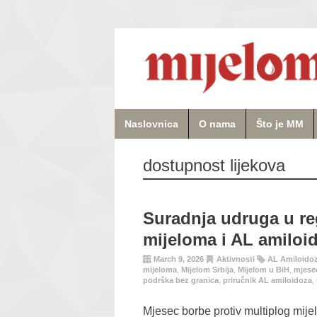
Naslovnica
O nama
Što je MM
dostupnost lijekova
Suradnja udruga u reg
mijeloma i AL amiloi
March 9, 2026
Aktivnosti
AL Amiloido
mijeloma
,
Mijelom Srbija
,
Mijelom u BiH
,
mjese
podrška bez granica
,
priručnik AL amiloidoza
,
Mjesec borbe protiv multiplog mij