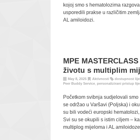
kojoj smo s hematolozima razgovara
usporedili prakse u različitim zeml
AL amiloidozi.
MPE MASTERCLASS 202
životu s multiplim m
May 8, 2025
Aktivnosti
dostupnost lij
Peer Buddy Service
,
personalizirani pristup lij
Početkom svibnja sudjelovali smo
se održao u Varšavi (Poljska) i ok
su bili vodeći europski hematolozi
Svi su se okupili s istim ciljem – k
multiplog mijeloma i AL amiloidoze