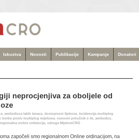
Iskustva
Novosti
Publikacije
Kampanje
Donatori
iji neprocjenjiva za oboljele od
doze
za
,
amiloidoza lakih lanaca
,
dostupnost lijekova
,
incidencija multiplog
c borbe protiv multiplog mijeloma
,
osnovni priručnik o AL amiloidoz
,
regionalna online ordiancija
,
udruga MijelomCRO
eloma započeli smo regionalnom Online ordinacijom, na