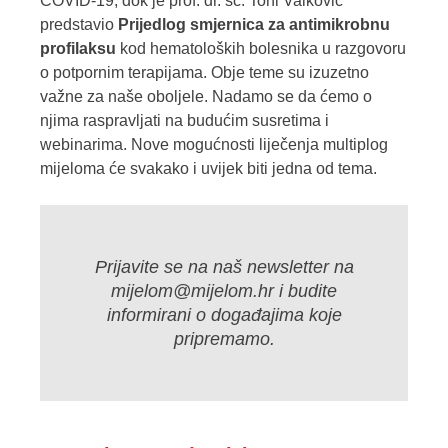
COVID-19, dok je prof. dr. sc. Toni Valković
predstavio
Prijedlog
smjernica za antimikrobnu
profilaksu
kod hematoloških bolesnika u razgovoru
o potpornim terapijama. Obje teme su izuzetno
važne za naše oboljele. Nadamo se da ćemo o
njima raspravljati na budućim susretima i
webinarima. Nove mogućnosti liječenja multiplog
mijeloma će svakako i uvijek biti jedna od tema.
Prijavite se na naš newsletter na
mijelom@mijelom.hr
i budite
informirani o događajima koje
pripremamo.