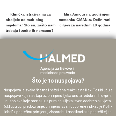
Post
←
Klinička istraživanja za
Mira Armour na godišnjem
navigation
oboljele od multiplog
sastanku GMAN-a: Definirani
mijeloma: Što su, zašto nam
ciljevi za narednih 10 godina
trebaju i zašto ih nemamo?
→
Što je to nuspojava?
Nuspojava je svaka štetna i neželjena reakcija na lijek. To uključuje
nuspojave koje nastaju uz primjenu lijeka unutar odobrenih uvjeta,
nuspojave koje nastaju uz primjenu lijeka izvan odobrenih uvjeta
(uključujući predoziranje, primjenu izvan odobrene indikacije (”off-
label”), pogrešnu primjenu, zloporabu i medikacijske pogreške) te