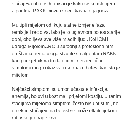
slučajeva oboljelih opisao je kako se korištenjem
algoritma RAKK može izbjeći kasna dijagnoza.
Multipli mijelom odlikuju stalne izmjene faza
remisije i recidiva. Iako je to uglavnom bolest starije
dobi, obolijeva sve više mladih ljudi. KoHOM i
udruga MijelomCRO u suradnji s profesionalnim
društvima hematologa stvorile su algoritam RAKK
kao podsjetnik na to da obični, nespecifični
simptomi mogu ukazivati na opaku bolest kao što je
mijelom.
Najčešći simptomi su umor, učestale infekcije,
anemija, bolovi u kostima i prijelomi kostiju. U ranim
stadijima mijeloma simptomi često nisu prisutni, no
u nekim slučajevima bolest se može otkriti tijekom
rutinske pretrage krvi.