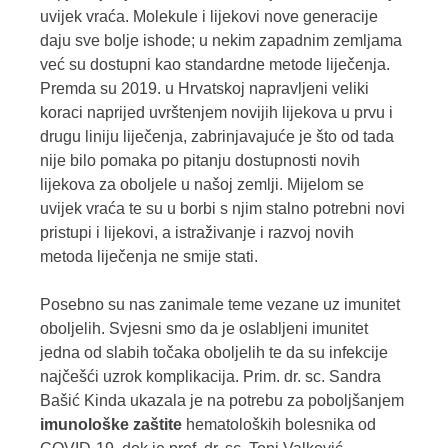
uvijek vraća. Molekule i lijekovi nove generacije
daju sve bolje ishode; u nekim zapadnim zemljama
već su dostupni kao standardne metode liječenja.
Premda su 2019. u Hrvatskoj napravljeni veliki
koraci naprijed uvrštenjem novijih lijekova u prvu i
drugu liniju liječenja, zabrinjavajuće je što od tada
nije bilo pomaka po pitanju dostupnosti novih
lijekova za oboljele u našoj zemlji. Mijelom se
uvijek vraća te su u borbi s njim stalno potrebni novi
pristupi i lijekovi, a istraživanje i razvoj novih
metoda liječenja ne smije stati.
Posebno su nas zanimale teme vezane uz imunitet
oboljelih. Svjesni smo da je oslabljeni imunitet
jedna od slabih točaka oboljelih te da su infekcije
najčešći uzrok komplikacija. Prim. dr. sc. Sandra
Bašić Kinda ukazala je na potrebu za poboljšanjem
imunološke zaštite
hematoloških bolesnika od