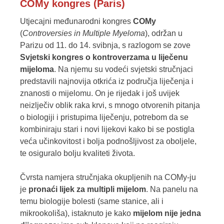
COMy kongres (Paris)
Utjecajni međunarodni kongres
COMy
(
Controversies in Multiple Myeloma
), održan u
Parizu od 11. do 14. svibnja, s razlogom se zove
Svjetski kongres o kontroverzama u liječenu
mijeloma
.
Na njemu
su vodeći svjetski stručnjaci
predstavili najnovija otkrića iz područja liječenja i
znanosti o mijelomu. On je rijedak i
još uvijek
neizlječiv oblik raka krvi, s mnogo otvorenih pitanja
o biologiji i pristupima liječenju, potrebom da se
kombiniraju stari i novi lijekovi kako bi se postigla
veća učinkovitost i bolja podnošljivost za oboljele,
te osiguralo bolju kvaliteti života.
Čvrsta namjera stručnjaka okupljenih na COMy-ju
je
pronaći lijek za multipli mijelom
. Na panelu na
temu biologije bolesti (same stanice, ali i
mikrookoliša), istaknuto je kako
mijelom nije jedna