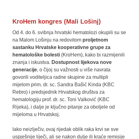
KroHem kongres (Mali Lošinj)
Od 4. do 6. svibnja hrvatski hematolozi okupili su se
na Malom Lošinju na redovitom
proljetnom
sastanku Hrvatske kooperativne grupe za
hematološke bolesti
(KroHem), kako bi razmijenili
znanja i iskustva.
Dostupnost lijekova nove
generacije
, o čijoj su važnosti u više navrata
govorili voditeljica radne skupine za multipli
mijelom prim. dr. sc. Sandra Bašić Kinda (KBC
Rebro) i predsjednik Hrvatskog društva za
hematologiju prof. dr. sc. Toni Valković (KBC
Rijeka), i dalje je ključno pitanje za oboljele od
mijeloma u Hrvatskoj.
Iako neizlječiv, ovaj rijedak oblik raka krvi se sve
uspješnije liječi, ali se nakon dulje ili kraće remisije