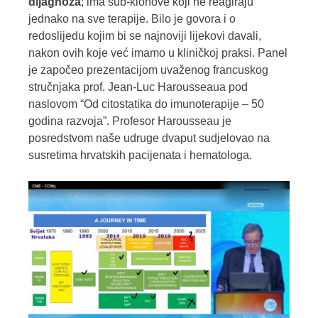
dijagnoza
;
ima sub-klonove koji ne reagiraju
jednako na sve terapije. Bilo je govora i o
redoslijedu kojim bi se najnoviji lijekovi davali,
nakon ovih koje već imamo u kliničkoj praksi. Panel
je započeo prezentacijom uvaženog francuskog
stručnjaka prof. Jean-Luc Harousseaua pod
naslovom “Od citostatika do imunoterapije – 50
godina razvoja”. Profesor Harousseau je
posredstvom naše udruge dvaput sudjelovao na
susretima hrvatskih pacijenata i hematologa.