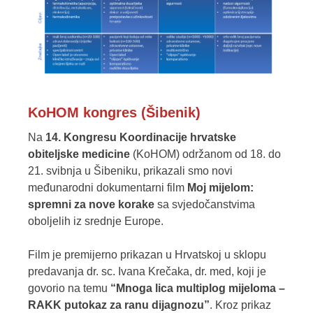
KoHOM kongres (Šibenik)
Na
14. Kongresu Koordinacije hrvatske
obiteljske medicine
(KoHOM) održanom od 18. do
21. svibnja u Šibeniku, prikazali smo novi
međunarodni dokumentarni film
Moj mijelom:
spremni za nove korake
sa svjedočanstvima
oboljelih iz srednje Europe.
Film je premijerno prikazan u Hrvatskoj u sklopu
predavanja dr. sc. Ivana Krečaka, dr. med, koji je
govorio na temu
“Mnoga lica multiplog mijeloma –
RAKK putokaz za ranu dijagnozu”
. K
roz prikaz