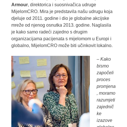
Armour
, direktorica i suosnivačica udruge
MijelomCRO. Mira je predstavila našu udrugu koja
djeluje od 2011. godine i dio je globalne akcijske
mreže od njenog osnutka 2013. godine. Naglasila
je kako samo radeći zajedno s drugim
organizacijama pacijenata s mijelomom u Europi i
globalno, MijelomCRO može biti učinkovit lokalno.
– Kako
bismo
započeli
proces
promjena
, moramo
razumjeti
zajednič
ke
izazove