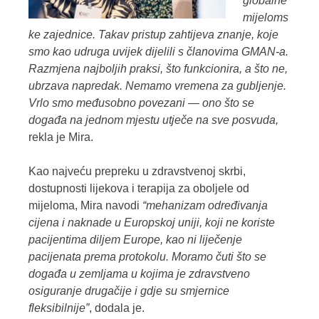
globalne
mijeloms
ke zajednice. Takav pristup zahtijeva znanje, koje
smo kao udruga uvijek dijelili s članovima GMAN-a.
Razmjena najboljih praksi, što funkcionira, a što ne,
ubrzava napredak. Nemamo vremena za gubljenje.
Vrlo smo međusobno povezani — ono što se
događa na jednom mjestu utječe na sve posvuda,
rekla je Mira.
Kao najveću prepreku u zdravstvenoj skrbi,
dostupnosti lijekova i terapija za oboljele od
mijeloma, Mira navodi
“mehanizam određivanja
cijena i naknade u Europskoj uniji, koji ne koriste
pacijentima diljem Europe, kao ni liječenje
pacijenata prema protokolu. Moramo čuti što se
događa u zemljama u kojima je zdravstveno
osiguranje drugačije i gdje su smjernice
fleksibilnije”
, dodala je.