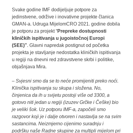
Svake godine IMF dodijeljuje potpore za
jedinstvene, održive i inovativne projekte članica
GMAN-a. Udruga MijelomCRO 2021. godine dobila
je potporu za projekt “
Prepreke dostupnosti
kliničkih ispitivanja u jugoistočnoj Europi
(SEE)”
. Glavni napredak postignut od početka
projekta je stavljanje nedostatka kliničkih ispitivanja
u regiji na dnevni red zdravstvene skrbi i politike,
objašnjava Mira.
– Svjesni smo da se to neće promijeniti preko noći.
Klinička ispitivanja su skupa i složena. No,
činjenica da ih u svijetu postoji više od 3300, a
gotovo niti jedan u regiji (izuzev Grčke i Češke) bio
je veliki šok. Uz potporu IMF-a, započeli smo
razgovor koji je i dalje otvoren i nastavlja se na svim
sastancima. Neizmjerno cijenimo suradnju i
podršku naše Radne skupine za multipli mijelom pri