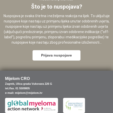
Što je to nuspojava?
Nuspojava je svaka štetna i neželjena reakcija na lijek. To uključuje
nuspojave koje nastaju uz primjenu lijeka unutar odobrenih uvjeta,
nuspojave koje nastaju uz primjenu lijeka izvan odobrenih uvjeta
(uključujući predoziranje, primjenu izvan odobrene indikacije (”off-
label”), pogrešnu primjenu, zloporabu i medikacijske pogreške) te
nuspojave koje nastaju zbog profesionalne izloženosti...
Prijava nuspojave
Mijelom CRO
Zagreb, Ulica grada Vukovara 226 G
tel./fax. 01 5509805
e-mail: mijelom@mijelom.hr