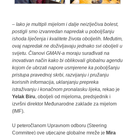
– Iako je multipli mijelom i dalje neizlječiva bolest,
postigli smo izvanredan napredak u poboljšanju
ishoda liječenja i kvalitete života oboljelih. Međutim,
ovaj napredak ne doživljavaju jednako svi oboljeli u
svijetu. Članovi GMAN-a moraju surađivati na
inovativan način kako bi oblikovali globalnu agendu
kojom će ubrzati napore usmjerene ka poboljšanju
pristupa pravednoj skrbi, razvijanju i pružanju
korisnih informacija, uklanjanju prepreka
istraživanju i konačnom pronalasku lijeka,
rekao je
Yelak Biru
, oboljeli od mijeloma, predsjednik i
izvršni direktor Međunarodne zaklade za mijelom
(IMF).
U peteročlanom Upravnom odboru (Steering
Commitee) ove utjecajne globalne mreže je
Mira