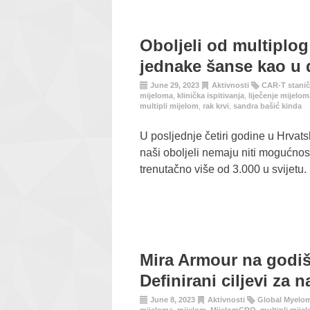
Oboljeli od multiplo
jednake šanse kao u 
June 29, 2023
Aktivnosti
CAR-T stanič
mijeloma
,
klinička ispitivanja
,
liječenje mijelom
multipli mijelom
,
rak krvi
,
sandra bašić kinda
U posljednje četiri godine u Hrvatsk
naši oboljeli nemaju niti mogućnost
trenutačno više od 3.000 u svijetu.
Mira Armour na godi
Definirani ciljevi za 
June 8, 2023
Aktivnosti
Global Myelo