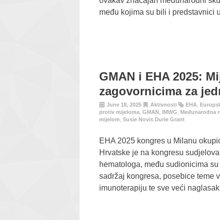
ovakav značajan međunarodni skup
među kojima su bili i predstavnici 
GMAN i EHA 2025: M
zagovornicima za jedn
June 18, 2025
Aktivnosti
EHA
,
Europs
protiv mijeloma
,
GMAN
,
IMWG
,
Međunarodna r
mijelom
,
Susie Novis Durie Grant
EHA 2025 kongres u Milanu okupio j
Hrvatske je na kongresu sudjelova
hematologa, među sudionicima su bi
sadržaj kongresa, posebice teme v
imunoterapiju te sve veći naglasak 