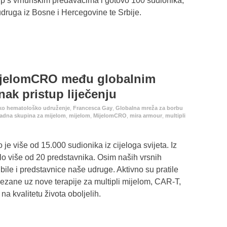
 s vrhunskim predavačima i gotovo 100 sudionika,
udruga iz Bosne i Hercegovine te Srbije.
ijelomCRO među globalnim
ak pristup liječenju
ko hematološko udruženje
,
Francesca Gay
,
Globalna mreža za borbu
adna skupina za mijelom
,
mijelom
,
MijelomCRO
,
mira armour
,
multipli
e više od 15.000 sudionika iz cijeloga svijeta. Iz
lo više od 20 predstavnika. Osim naših vrsnih
le i predstavnice naše udruge. Aktivno su pratile
ezane uz nove terapije za multipli mijelom, CAR-T,
na kvalitetu života oboljelih.