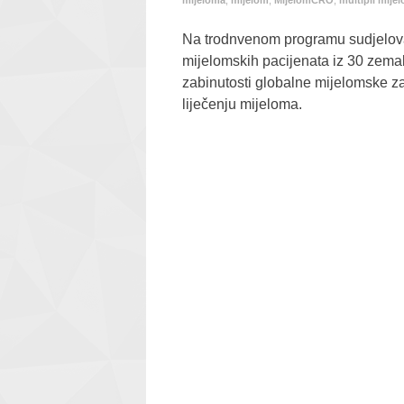
mijeloma
,
mijelom
,
MijelomCRO
,
multipli mije
Na trodnvenom programu sudjeloval
mijelomskih pacijenata iz 30 zema
zabinutosti globalne mijelomske zaj
liječenju mijeloma.