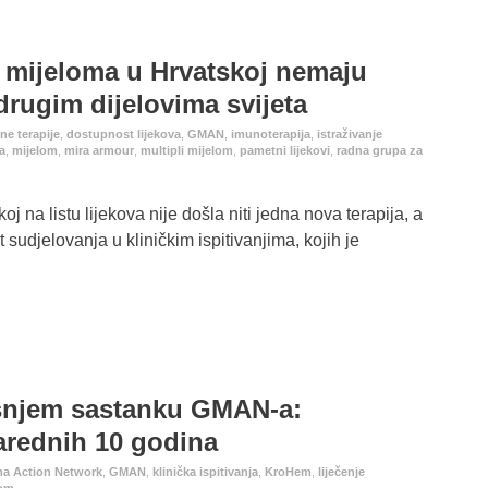
g mijeloma u Hrvatskoj nemaju
drugim dijelovima svijeta
ne terapije
,
dostupnost lijekova
,
GMAN
,
imunoterapija
,
istraživanje
a
,
mijelom
,
mira armour
,
multipli mijelom
,
pametni lijekovi
,
radna grupa za
oj na listu lijekova nije došla niti jedna nova terapija, a
 sudjelovanja u kliničkim ispitivanjima, kojih je
šnjem sastanku GMAN-a:
narednih 10 godina
ma Action Network
,
GMAN
,
klinička ispitivanja
,
KroHem
,
liječenje