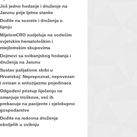
Još jedno hodanje i druženje na
Jarunu prije ljetne stanke
Dođite na susrete i druženja u
lipnju
MijelomCRO sudjeluje na vodećim
svjetskim hematološkim i
miejlomskim skupovima
Dojmovi sa svibanjskog hodanja i
druženja na Jarunu
Sustav palijativne skrbi u
Hrvatskoj: Neprepoznat, nepovezan
i ovisan o entuzijazmu pojedinaca
Odgođeni pristup liječenju ne
smanjuje troškove, već ih
prebacuje na pacijente i cjelokupno
gospodarstvo
Dođite na redovna druženja
oboljelih u svibnju