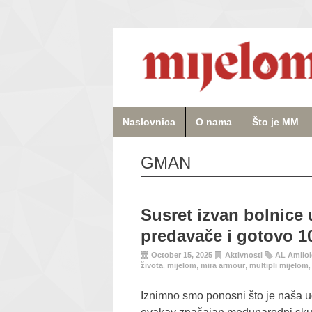
Naslovnica
O nama
Što je MM
GMAN
Susret izvan bolnice
predavače i gotovo 1
October 15, 2025
Aktivnosti
AL Amilo
života
,
mijelom
,
mira armour
,
multipli mijelom
Iznimno smo ponosni što je naša ud