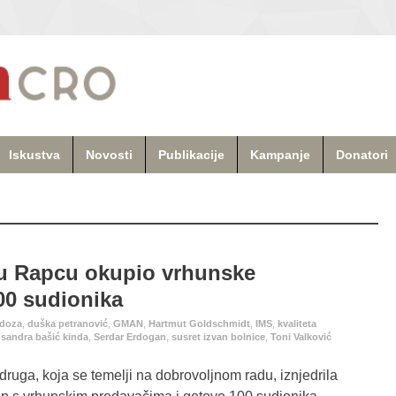
Iskustva
Novosti
Publikacije
Kampanje
Donatori
 u Rapcu okupio vrhunske
00 sudionika
idoza
,
duška petranović
,
GMAN
,
Hartmut Goldschmidt
,
IMS
,
kvaliteta
,
sandra bašić kinda
,
Serdar Erdogan
,
susret izvan bolnice
,
Toni Valković
ruga, koja se temelji na dobrovoljnom radu, iznjedrila