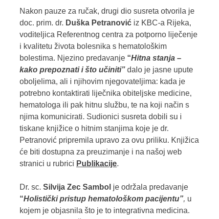
Nakon pauze za ručak, drugi dio susreta otvorila je
doc. prim. dr.
Duška Petranović
iz KBC-a Rijeka,
voditeljica Referentnog centra za potporno liječenje
i kvalitetu života bolesnika s hematološkim
bolestima. Njezino predavanje
“
Hitna stanja –
kako prepoznati i što učiniti”
dalo je jasne upute
oboljelima, ali i njihovim njegovateljima: kada je
potrebno kontaktirati liječnika obiteljske medicine,
hematologa ili pak hitnu službu, te na koji način s
njima komunicirati. Sudionici susreta dobili su i
tiskane knjižice o hitnim stanjima koje je dr.
Petranović pripremila upravo za ovu priliku. Knjižica
će biti dostupna za preuzimanje i na našoj web
stranici u rubrici
Publikacije
.
Dr. sc.
Silvija Zec Sambol
je održala predavanje
“
Holistički pristup hematološkom pacijentu”
,
u
kojem je objasnila što je to integrativna medicina.