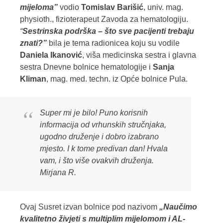
mijeloma”
vodio
Tomislav Barišić
, univ. mag.
physioth., fizioterapeut Zavoda za hematologiju.
“
Sestrinska podrška – što sve pacijenti trebaju
znati?”
bila je tema radionicea koju su vodile
Daniela Ikanović
, viša medicinska sestra i glavna
sestra Dnevne bolnice hematologije i
Sanja
Kliman
, mag. med. techn. iz Opće bolnice Pula.
Super mi je bilo! Puno korisnih
informacija od vrhunskih stručnjaka,
ugodno druženje i dobro izabrano
mjesto. I k tome predivan dan! Hvala
vam, i što više ovakvih druženja.
Mirjana R.
Ovaj Susret izvan bolnice pod nazivom
„Naučimo
kvalitetno živjeti s multiplim mijelomom i AL-