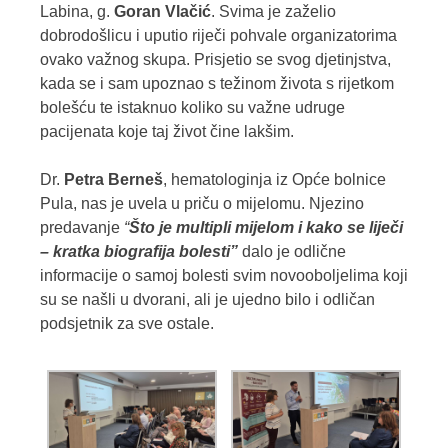
Labina, g.
Goran Vlačić
. Svima je zaželio
dobrodošlicu i uputio riječi pohvale organizatorima
ovako važnog skupa. Prisjetio se svog djetinjstva,
kada se i sam upoznao s težinom života s rijetkom
bolešću te istaknuo koliko su važne udruge
pacijenata koje taj život čine lakšim.
Dr.
Petra Berneš
, hematologinja iz Opće bolnice
Pula, nas je uvela u priču o mijelomu. Njezino
predavanje
“
Što je multipli mijelom i kako se liječi
– kratka biografija bolesti”
dalo je odlične
informacije o samoj bolesti svim novooboljelima koji
su se našli u dvorani, ali je ujedno bilo i odličan
podsjetnik za sve ostale.