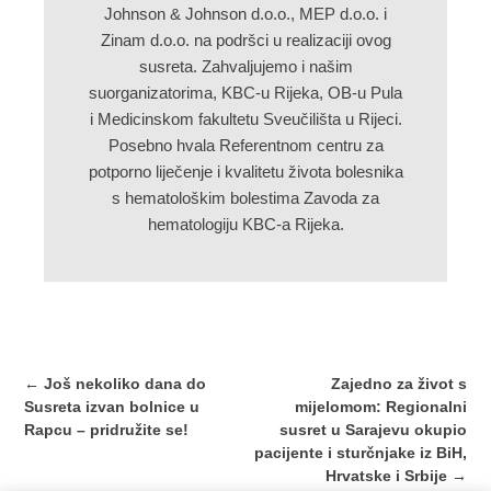
Johnson & Johnson d.o.o., MEP d.o.o. i
Zinam d.o.o. na podršci u realizaciji ovog
susreta. Zahvaljujemo i našim
suorganizatorima, KBC-u Rijeka, OB-u Pula
i Medicinskom fakultetu Sveučilišta u Rijeci.
Posebno hvala Referentnom centru za
potporno liječenje i kvalitetu života bolesnika
s hematološkim bolestima Zavoda za
hematologiju KBC-a Rijeka.
Post
←
Još nekoliko dana do
Zajedno za život s
navigation
Susreta izvan bolnice u
mijelomom: Regionalni
Rapcu – pridružite se!
susret u Sarajevu okupio
pacijente i sturčnjake iz BiH,
Hrvatske i Srbije
→