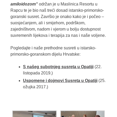
amiloidozom“
održan je u Maslinica Resortu u
Rapcu te je bio naš treći dosad istarsko-primorsko-
goranski susret. Završio je onako kako je i počeo –
suosjećanjem, ali i smijehom, podrškom,
zajedništvom, nadom i vjerom u bolju dostupnost
suvremenih lijekova i terapija za nas i naše voljene.
Pogledajte i naše prethodne susreti u istarsko-
primorsko-goranskom dijelu Hrvatske:
S našeg subotnjeg susreta u Opatiji
(22.
listopada 2019.)
Uspomene i dojmovi Susreta u Opatiji
(25.
ožujka 2017.)