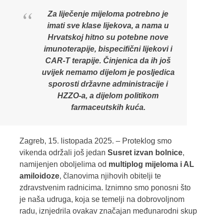
Za liječenje mijeloma potrebno je
imati sve klase lijekova, a nama u
Hrvatskoj hitno su potebne nove
imunoterapije, bispecifični lijekovi i
CAR-T terapije. Činjenica da ih još
uvijek nemamo dijelom je posljedica
sporosti državne administracije i
HZZO-a, a dijelom politikom
farmaceutskih kuća.
Zagreb, 15. listopada 2025. – Proteklog smo
vikenda održali još jedan
Susret izvan bolnice
,
namijenjen oboljelima od
multiplog mijeloma i AL
amiloidoze
, članovima njihovih obitelji te
zdravstvenim radnicima. Iznimno smo ponosni što
je naša udruga, koja se temelji na dobrovoljnom
radu, iznjedrila ovakav značajan međunarodni skup