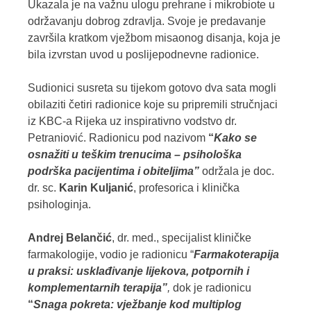
Ukazala je na važnu ulogu prehrane i mikrobiote u
održavanju dobrog zdravlja. Svoje je predavanje
završila kratkom vježbom misaonog disanja, koja je
bila izvrstan uvod u poslijepodnevne radionice.
Sudionici susreta su tijekom gotovo dva sata mogli
obilaziti četiri radionice koje su pripremili stručnjaci
iz KBC-a Rijeka uz inspirativno vodstvo dr.
Petraniović. Radionicu pod nazivom
“
Kako se
osnažiti u teškim trenucima – psihološka
podrška pacijentima i obiteljima”
održala je doc.
dr. sc.
Karin Kuljanić
, profesorica i klinička
psihologinja.
Andrej Belančić
, dr. med., specijalist kliničke
farmakologije, vodio je radionicu “
Farmakoterapija
u praksi: usklađivanje lijekova, potpornih i
komplementarnih terapija”
,
dok je radionicu
“
Snaga pokreta: vježbanje kod multiplog