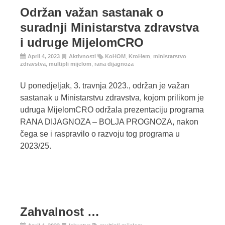
Održan važan sastanak o
suradnji Ministarstva zdravstva
i udruge MijelomCRO
April 4, 2023
Aktivnosti
KoHOM
,
KroHem
,
ministarstvo
zdravstva
,
multipli mijelom
,
rana dijagnoza
U ponedjeljak, 3. travnja 2023., održan je važan
sastanak u Ministarstvu zdravstva, kojom prilikom je
udruga MijelomCRO održala prezentaciju programa
RANA DIJAGNOZA – BOLJA PROGNOZA, nakon
čega se i raspravilo o razvoju tog programa u
2023/25.
Zahvalnost …