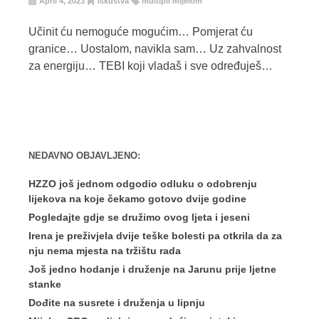
April 4, 2023
Iskustva
multipli mijelom
Učinit ću nemoguće mogućim… Pomjerat ću
granice… Uostalom, navikla sam… Uz zahvalnost
za energiju… TEBI koji vladaš i sve određuješ…
NEDAVNO OBJAVLJENO:
HZZO još jednom odgodio odluku o odobrenju
lijekova na koje čekamo gotovo dvije godine
Pogledajte gdje se družimo ovog ljeta i jeseni
Irena je preživjela dvije teške bolesti pa otkrila da za
nju nema mjesta na tržištu rada
Još jedno hodanje i druženje na Jarunu prije ljetne
stanke
Dođite na susrete i druženja u lipnju