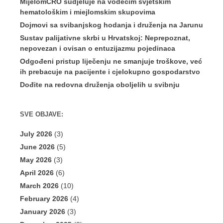
MijelomCRO sudjeluje na vodećim svjetskim
hematološkim i miejlomskim skupovima
Dojmovi sa svibanjskog hodanja i druženja na Jarunu
Sustav palijativne skrbi u Hrvatskoj: Neprepoznat,
nepovezan i ovisan o entuzijazmu pojedinaca
Odgođeni pristup liječenju ne smanjuje troškove, već
ih prebacuje na pacijente i cjelokupno gospodarstvo
Dođite na redovna druženja oboljelih u svibnju
SVE OBJAVE:
July 2026
(3)
June 2026
(5)
May 2026
(3)
April 2026
(6)
March 2026
(10)
February 2026
(4)
January 2026
(3)