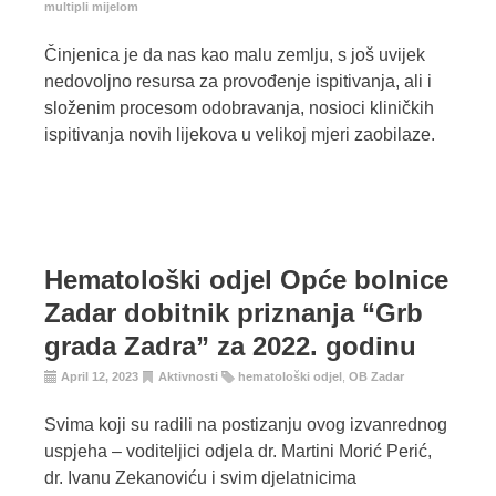
multipli mijelom
Činjenica je da nas kao malu zemlju, s još uvijek
nedovoljno resursa za provođenje ispitivanja, ali i
složenim procesom odobravanja, nosioci kliničkih
ispitivanja novih lijekova u velikoj mjeri zaobilaze.
Hematološki odjel Opće bolnice
Zadar dobitnik priznanja “Grb
grada Zadra” za 2022. godinu
April 12, 2023
Aktivnosti
hematološki odjel
,
OB Zadar
Svima koji su radili na postizanju ovog izvanrednog
uspjeha – voditeljici odjela dr. Martini Morić Perić,
dr. Ivanu Zekanoviću i svim djelatnicima