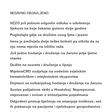
NEDAVNO OBJAVLJENO:
HZZO još jednom odgodio odluku o odobrenju
lijekova na koje čekamo gotovo dvije godine
Pogledajte gdje se družimo ovog ljeta i jeseni
Irena je preživjela dvije teške bolesti pa otkrila da za
nju nema mjesta na tržištu rada
Još jedno hodanje i druženje na Jarunu prije ljetne
stanke
Dođite na susrete i druženja u lipnju
MijelomCRO sudjeluje na vodećim svjetskim
hematološkim i miejlomskim skupovima
Dojmovi sa svibanjskog hodanja i druženja na Jarunu
Sustav palijativne skrbi u Hrvatskoj: Neprepoznat,
nepovezan i ovisan o entuzijazmu pojedinaca
Odgođeni pristup liječenju ne smanjuje troškove, već
ih prebacuje na pacijente i cjelokupno gospodarstvo