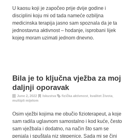
U kaosu koji je započeo prije dvije godine i
disciplini koju mi od tada nameće ozbiljna
medicinska terapija jasno sam spoznala da je ta
jednostavna aktivnost – hodanje, isprobani lijek
kojeg moram uzimati jednom dnevno.
Bila je to ključna vježba za moj
daljnji oporavak
June 2, 2022
Iskustva
fizička aktivnost
,
kvalitet života
,
multipli mijelom
Osim vježbi kojima me obučio fizioterapeut, a koje
sam radila uglavnom samostalno i kod kuće, često
sam vježbala i dodatno, na način što sam se
penjala i spuštala niz stepenice. Sada mi se čini