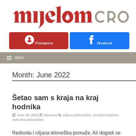
Pristupnica
Facebook
MENU
Month:
June 2022
Šetao sam s kraja na kraj
hodnika
June 25, 2022
Iskustva
ciljana tjelovježba
,
multipli mijelom
,
redovita tjelovježba
Redovita i ciljana telovežba pomaže. Ali dogodi se