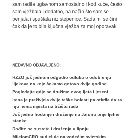
sam radila uglavnom samostalno i kod kuće, često
sam vježbala i dodatno, na način što sam se
penjala i spuštala niz stepenice. Sada mi se čini
čak da je to bila ključna vježba za moj oporavak.
NEDAVNO OBJAVLJENO:
HZZO još jednom odgodio odluku o odobrenju
lijekova na koje čekamo gotovo dvije godine
Pogledajte gdje se družimo ovog ljeta i jeseni
Irena je preživjela dvije teške bolesti pa otkrila da za
nju nema mjesta na tržištu rada
Još jedno hodanje i druženje na Jarunu prije ljetne
stanke
Dođite na susrete i druženja u lipnju
MijelomCRO sudjeluje na vodećim svjetskim