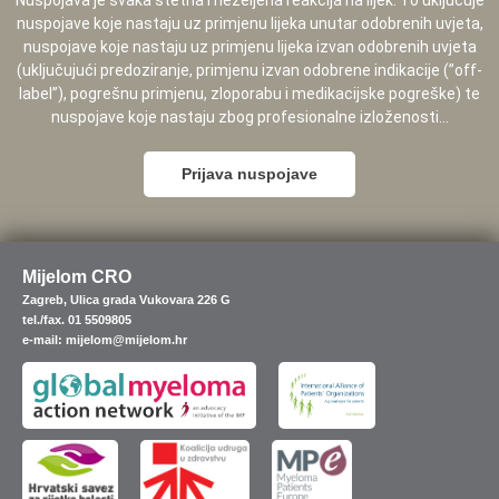
Nuspojava je svaka štetna i neželjena reakcija na lijek. To uključuje
nuspojave koje nastaju uz primjenu lijeka unutar odobrenih uvjeta,
nuspojave koje nastaju uz primjenu lijeka izvan odobrenih uvjeta
(uključujući predoziranje, primjenu izvan odobrene indikacije (”off-
label”), pogrešnu primjenu, zloporabu i medikacijske pogreške) te
nuspojave koje nastaju zbog profesionalne izloženosti...
Prijava nuspojave
Mijelom CRO
Zagreb, Ulica grada Vukovara 226 G
tel./fax. 01 5509805
e-mail: mijelom@mijelom.hr