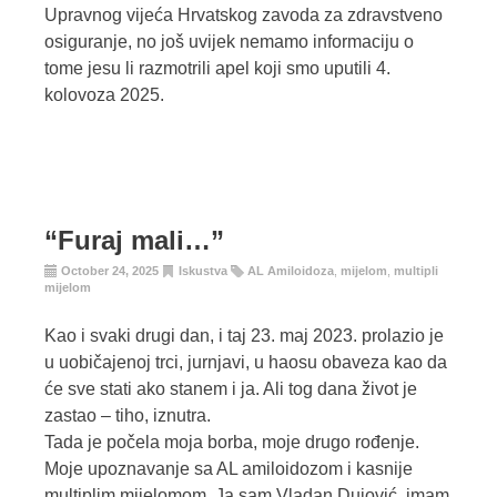
Upravnog vijeća Hrvatskog zavoda za zdravstveno
osiguranje, no još uvijek nemamo informaciju o
tome jesu li razmotrili apel koji smo uputili 4.
kolovoza 2025.
“Furaj mali…”
October 24, 2025
Iskustva
AL Amiloidoza
,
mijelom
,
multipli
mijelom
Kao i svaki drugi dan, i taj 23. maj 2023. prolazio je
u uobičajenoj trci, jurnjavi, u haosu obaveza kao da
će sve stati ako stanem i ja. Ali tog dana život je
zastao – tiho, iznutra.
Tada je počela moja borba, moje drugo rođenje.
Moje upoznavanje sa AL amiloidozom i kasnije
multiplim mijelomom. Ja sam Vladan Dujović, imam