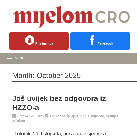
Pristupnica
Facebook
MENU
Month:
October 2025
Još uvijek bez odgovora iz
HZZO-a
October 27, 2025
Aktivnosti
apel
,
HZZO
,
mijelom
,
multipli
mijelom
U utorak, 21. listopada, održana je sjednica