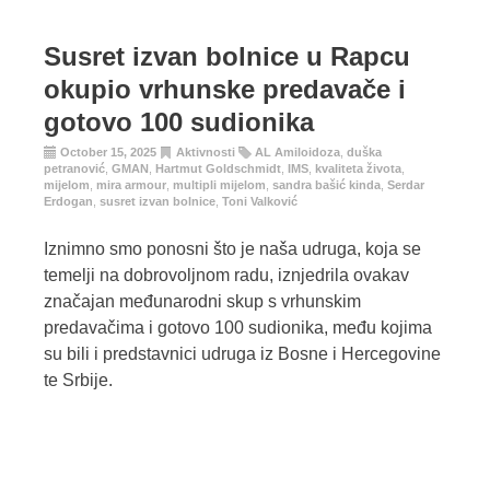
Susret izvan bolnice u Rapcu
okupio vrhunske predavače i
gotovo 100 sudionika
October 15, 2025
Aktivnosti
AL Amiloidoza
,
duška
petranović
,
GMAN
,
Hartmut Goldschmidt
,
IMS
,
kvaliteta života
,
mijelom
,
mira armour
,
multipli mijelom
,
sandra bašić kinda
,
Serdar
Erdogan
,
susret izvan bolnice
,
Toni Valković
Iznimno smo ponosni što je naša udruga, koja se
temelji na dobrovoljnom radu, iznjedrila ovakav
značajan međunarodni skup s vrhunskim
predavačima i gotovo 100 sudionika, među kojima
su bili i predstavnici udruga iz Bosne i Hercegovine
te Srbije.