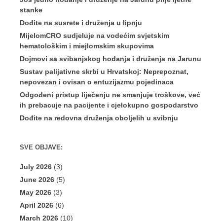
stanke
Dođite na susrete i druženja u lipnju
MijelomCRO sudjeluje na vodećim svjetskim
hematološkim i miejlomskim skupovima
Dojmovi sa svibanjskog hodanja i druženja na Jarunu
Sustav palijativne skrbi u Hrvatskoj: Neprepoznat,
nepovezan i ovisan o entuzijazmu pojedinaca
Odgođeni pristup liječenju ne smanjuje troškove, već
ih prebacuje na pacijente i cjelokupno gospodarstvo
Dođite na redovna druženja oboljelih u svibnju
SVE OBJAVE:
July 2026
(3)
June 2026
(5)
May 2026
(3)
April 2026
(6)
March 2026
(10)