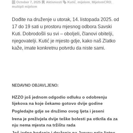
October 7, 2025
Aktivnosti
Kutić
,
mijelom
,
MijelomCRO
,
multipli mijelom
Dođite na druženje u utorak, 14. listopada 2025. od
17 do 19 sati u prostoru mjesnog odbora Savski
Kuti. Dobrodošli su svi – oboljeli, članovi obitelji,
njegovatelji. Kutić je mjesto gdje, kako naš Zlatko
kaže, imate konkretnu potvrdu da niste sami.
NEDAVNO OBJAVLJENO:
HZZO još jednom odgodio odluku o odobrenju
lijekova na koje čekamo gotovo dvije godine
Pogledajte gdje se družimo ovog ljeta i jeseni
Irena je preživjela dvije teške bolesti pa otkrila da za
nju nema mjesta na tržištu rada
Još jedno hodanje i druženje na Jarunu prije ljetne