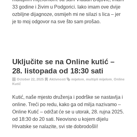
33 godine i živim u Podgorici. Iako imam ove dvije
ozbiljne dijagnoze, osmijeh mi ne silazi s lica – jer
je to moj odgovor na sve što sam prošao.
Uključite se na Online kutić –
28. listopada od 18:30 sati
October 22, 2025
Aktivnosti
mijelom
,
multipli mijelom
,
Online
Kutić
Kutić, naše mjesto druženja i podrške se nastavlja i
online. Treći po redu, kako ga od milja nazivamo –
Online Kutić – održat će se u utorak, 28. rujna 2025.
od 18:30 do 20 sati. Neovisno u kojem dijelu
Hrvatske se nalazite, svi ste dobrodošli!