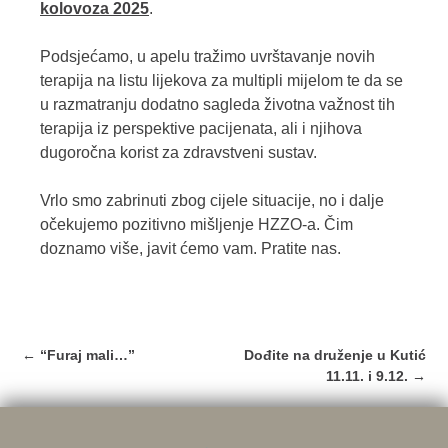
kolovoza 2025
.
Podsjećamo, u apelu tražimo uvrštavanje novih
terapija na listu lijekova za multipli mijelom te da se
u razmatranju dodatno sagleda životna važnost tih
terapija iz perspektive pacijenata, ali i njihova
dugoročna korist za zdravstveni sustav.
Vrlo smo zabrinuti zbog cijele situacije, no i dalje
očekujemo pozitivno mišljenje HZZO-a. Čim
doznamo više, javit ćemo vam. Pratite nas.
Post
←
“Furaj mali…”
Dođite na druženje u Kutić
navigation
11.11. i 9.12.
→