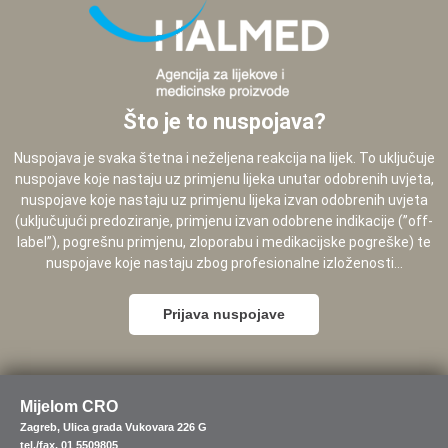
Što je to nuspojava?
Nuspojava je svaka štetna i neželjena reakcija na lijek. To uključuje
nuspojave koje nastaju uz primjenu lijeka unutar odobrenih uvjeta,
nuspojave koje nastaju uz primjenu lijeka izvan odobrenih uvjeta
(uključujući predoziranje, primjenu izvan odobrene indikacije (”off-
label”), pogrešnu primjenu, zloporabu i medikacijske pogreške) te
nuspojave koje nastaju zbog profesionalne izloženosti...
Prijava nuspojave
Mijelom CRO
Zagreb, Ulica grada Vukovara 226 G
tel./fax. 01 5509805