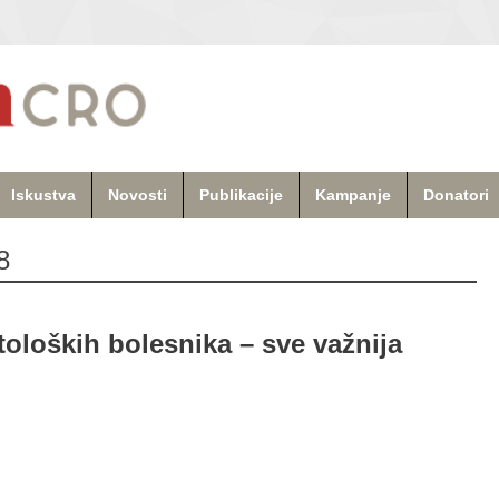
Iskustva
Novosti
Publikacije
Kampanje
Donatori
8
toloških bolesnika – sve važnija