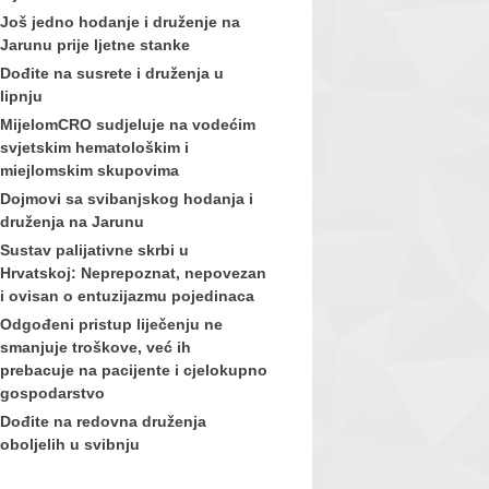
Još jedno hodanje i druženje na
Jarunu prije ljetne stanke
Dođite na susrete i druženja u
lipnju
MijelomCRO sudjeluje na vodećim
svjetskim hematološkim i
miejlomskim skupovima
Dojmovi sa svibanjskog hodanja i
druženja na Jarunu
Sustav palijativne skrbi u
Hrvatskoj: Neprepoznat, nepovezan
i ovisan o entuzijazmu pojedinaca
Odgođeni pristup liječenju ne
smanjuje troškove, već ih
prebacuje na pacijente i cjelokupno
gospodarstvo
Dođite na redovna druženja
oboljelih u svibnju