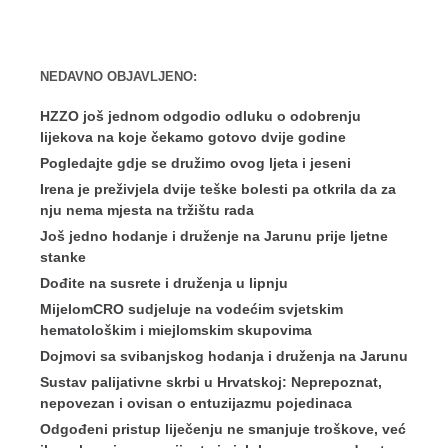
NEDAVNO OBJAVLJENO:
HZZO još jednom odgodio odluku o odobrenju
lijekova na koje čekamo gotovo dvije godine
Pogledajte gdje se družimo ovog ljeta i jeseni
Irena je preživjela dvije teške bolesti pa otkrila da za
nju nema mjesta na tržištu rada
Još jedno hodanje i druženje na Jarunu prije ljetne
stanke
Dođite na susrete i druženja u lipnju
MijelomCRO sudjeluje na vodećim svjetskim
hematološkim i miejlomskim skupovima
Dojmovi sa svibanjskog hodanja i druženja na Jarunu
Sustav palijativne skrbi u Hrvatskoj: Neprepoznat,
nepovezan i ovisan o entuzijazmu pojedinaca
Odgođeni pristup liječenju ne smanjuje troškove, već