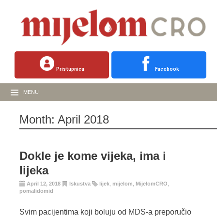
Pristupnica
Facebook
MENU
Month:
April 2018
Dokle je kome vijeka, ima i
lijeka
April 12, 2018
Iskustva
lijek
,
mijelom
,
MijelomCRO
,
pomalidomid
Svim pacijentima koji boluju od MDS-a preporučio