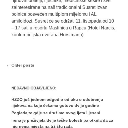
njihovih obitelji, liječnike, medicinske sestre i sve
zainteresirane na naš tradicionalni Susret izvan
bolnice posvećen multiplom mijelomu i AL
amiloidozi. Susret će se održati 11. listopada od 10
– 17 sati u resortu Maslinica u Rapcu (Hotel Narcis,
konferencijska dvorana Horstmann).
Post
←
Older posts
navigation
NEDAVNO OBJAVLJENO:
HZZO još jednom odgodio odluku o odobrenju
lijekova na koje čekamo gotovo dvije godine
Pogledajte gdje se družimo ovog ljeta i jeseni
Irena je preživjela dvije teške bolesti pa otkrila da za
nju nema mjesta na tržištu rada