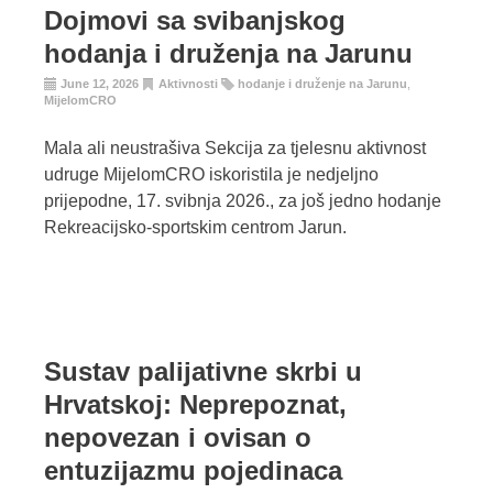
Dojmovi sa svibanjskog
hodanja i druženja na Jarunu
June 12, 2026
Aktivnosti
hodanje i druženje na Jarunu
,
MijelomCRO
Mala ali neustrašiva Sekcija za tjelesnu aktivnost
udruge MijelomCRO iskoristila je nedjeljno
prijepodne, 17. svibnja 2026., za još jedno hodanje
Rekreacijsko-sportskim centrom Jarun.
Sustav palijativne skrbi u
Hrvatskoj: Neprepoznat,
nepovezan i ovisan o
entuzijazmu pojedinaca