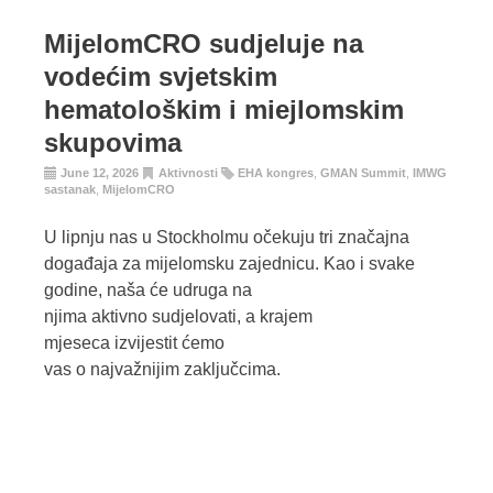
MijelomCRO sudjeluje na
vodećim svjetskim
hematološkim i miejlomskim
skupovima
June 12, 2026
Aktivnosti
EHA kongres
,
GMAN Summit
,
IMWG
sastanak
,
MijelomCRO
U lipnju nas u Stockholmu očekuju tri značajna
događaja za mijelomsku zajednicu. Kao i svake
godine, naša će udruga na
njima aktivno sudjelovati, a krajem
mjeseca izvijestit ćemo
vas o najvažnijim zaključcima.