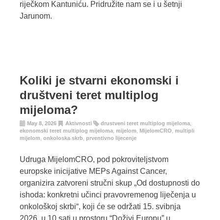
riječkom Kantuniću. Pridružite nam se i u šetnji
Jarunom.
Koliki je stvarni ekonomski i
društveni teret multiplog
mijeloma?
May 8, 2026
Aktivnosti
drustveni teret multiplog mijeloma
,
ekonomski teret multiplog mijeloma
,
mijelom
,
MijelomCRO
,
multipli
mijelom
,
onkoloska skrb
,
prventivno lijecenje
Udruga MijelomCRO, pod pokroviteljstvom
europske inicijative MEPs Against Cancer,
organizira zatvoreni stručni skup „Od dostupnosti do
ishoda: konkretni učinci pravovremenog liječenja u
onkološkoj skrbi“, koji će se održati 15. svibnja
2026. u 10 sati u prostoru “Doživi Europu” u