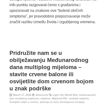
info punktu razgovarat ćemo s građanima i
upozoravati na znakove ove “bolesti običnih
simptoma”, jer pravodobno prepoznavanje može
značiti razliku između života i izgubljenog vremena.
Pridružite nam se u
obilježavanju Međunarodnog
dana multiplog mijeloma –
stavite crvene balone ili
osvijetlite dom crvenom bojom
u znak podrške
March 17, 2026
Aktivnosti
Light the World Red
,
međunarodni
dan multiplog mijeloma
,
mijelom
,
MijelomCRO
,
multipli mijelom
,
Osvijetli svijet u crveno
,
peticija za veću dostupnost terapija