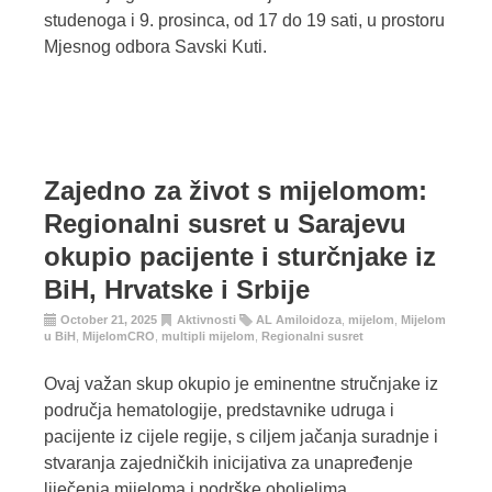
studenoga i 9. prosinca, od 17 do 19 sati, u prostoru
Mjesnog odbora Savski Kuti.
Zajedno za život s mijelomom:
Regionalni susret u Sarajevu
okupio pacijente i sturčnjake iz
BiH, Hrvatske i Srbije
October 21, 2025
Aktivnosti
AL Amiloidoza
,
mijelom
,
Mijelom
u BiH
,
MijelomCRO
,
multipli mijelom
,
Regionalni susret
Ovaj važan skup okupio je eminentne stručnjake iz
područja hematologije, predstavnike udruga i
pacijente iz cijele regije, s ciljem jačanja suradnje i
stvaranja zajedničkih inicijativa za unapređenje
liječenja mijeloma i podrške oboljelima.