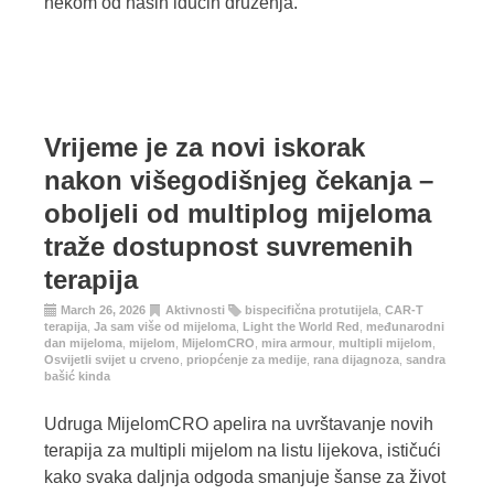
nekom od naših idućih druženja.
Vrijeme je za novi iskorak
nakon višegodišnjeg čekanja –
oboljeli od multiplog mijeloma
traže dostupnost suvremenih
terapija
March 26, 2026
Aktivnosti
bispecifična protutijela
,
CAR-T
terapija
,
Ja sam više od mijeloma
,
Light the World Red
,
međunarodni
dan mijeloma
,
mijelom
,
MijelomCRO
,
mira armour
,
multipli mijelom
,
Osvijetli svijet u crveno
,
priopćenje za medije
,
rana dijagnoza
,
sandra
bašić kinda
Udruga MijelomCRO apelira na uvrštavanje novih
terapija za multipli mijelom na listu lijekova, ističući
kako svaka daljnja odgoda smanjuje šanse za život