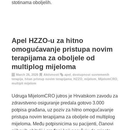
stotinama oboljelih.
Apel HZZO-u za hitno
omogućavanje pristupa novim
terapijama za oboljele od
multiplog mijeloma
March 26, 2026
Aktivnosti
apel
,
dostupnost suvremenih
terapija
,
hitan pristup novim terapijama
,
HZZO
,
mijelom
,
MijelomCRO
,
multipli mijelom
Udruga MijelomCRO jutros je Hrvatskom zavodu za
zdravstveno osiguranje predala gotovo 3.000
potpisa građana, uz poziv za hitno omogućavanje
pristupa novim terapijama za oboljele od multiplog
mijeloma. Među potpisnicima su pacijenti, članovi