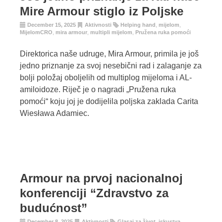
Mire Armour stiglo iz Poljske
December 15, 2025
Aktivnosti
Helping hand
,
mijelom
,
MijelomCRO
,
mira armour
,
multipli mijelom
,
Pružena ruka pomoći
Direktorica naše udruge, Mira Armour, primila je još
jedno priznanje za svoj nesebični rad i zalaganje za
bolji položaj oboljelih od multiplog mijeloma i AL-
amiloidoze. Riječ je o nagradi „Pružena ruka
pomoći“ koju joj je dodijelila poljska zaklada Carita
Wiesława Adamiec.
Armour na prvoj nacionalnoj
konferenciji “Zdravstvo za
budućnost”
December 8, 2025
Aktivnosti
Glasaj za život
,
iskustva