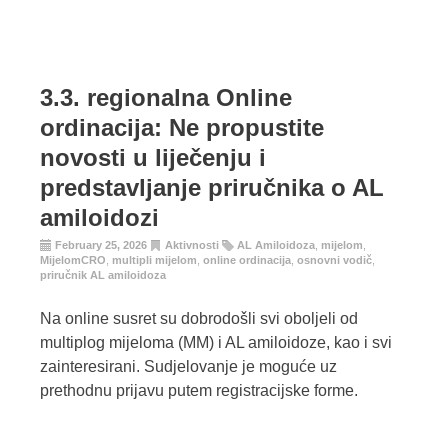
3.3. regionalna Online
ordinacija: Ne propustite
novosti u liječenju i
predstavljanje priručnika o AL
amiloidozi
February 25, 2026
Aktivnosti
AL Amiloidoza
,
mijelom
,
MijelomCRO
,
multipli mijelom
,
online ordinacija
,
osnovni vodič
,
priručnik AL amiloidoza
Na online susret su dobrodošli svi oboljeli od
multiplog mijeloma (MM) i AL amiloidoze, kao i svi
zainteresirani. Sudjelovanje je moguće uz
prethodnu prijavu putem registracijske forme.