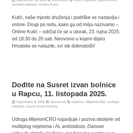
September 19, 2025
Aktivnosti
Kutić
,
mijelom
,
MijelomCRO
,
multipli mijelom
,
Online Kutić
Kutić, naše mjesto druženja i podrške se nastavlja i
online. Drugi po redu, kako ga od milja nazivamo –
Online Kutić – održat će se u utorak, 23. rujna 2025.
od 18:30 do 20 sati. Neovisno u kojem dijelu
Hrvatske se nalazite, svi ste dobrodošli!
Dođite na Susret izvan bolnice
u Rapcu, 11. listopada 2025.
September 8, 2025
Aktivnosti
mijelom
,
MijelomCRO
,
multipli
mijelom
,
susret izvan bolnice
Udruga MijelomCRO najavljuje i poziva oboljele od
multiplog mijeloma i AL amiloidoze, članove