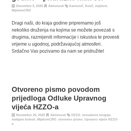
December 5, 2025
Aktivnosti
Kantunić
,
Kutić
,
mijelom
,
MijelomCRO
Dragi naši, do kraja godine pripremamo još
nekoliko druženja na kojima se možete povezati s
drugima, razmijeniti informacije i iskustva te provesti
vrijeme u ugodnoj, podržavajućoj atmosferi.
Srdačno Vas pozivamo da nam se pridružite!
Otvoreno pismo povodom
prijedloga Odluke Upravnog
vijeća HZZO-a
November 25, 2025
Aktivnosti
HZZO
,
inovativne terapije
,
maligne bolesti
,
MijelomCRO
,
otvoreno pismo
,
Upravno vijeće HZZO-
a