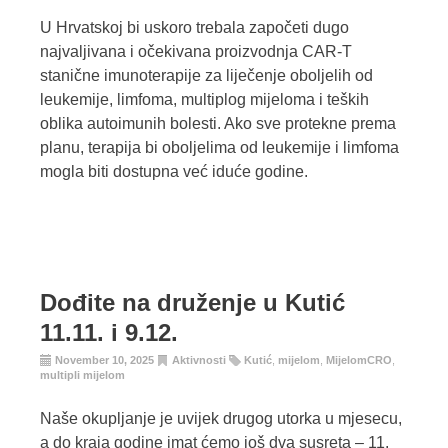
U Hrvatskoj bi uskoro trebala započeti dugo
najvaljivana i očekivana proizvodnja CAR-T
stanične imunoterapije za liječenje oboljelih od
leukemije, limfoma, multiplog mijeloma i teških
oblika autoimunih bolesti. Ako sve protekne prema
planu, terapija bi oboljelima od leukemije i limfoma
mogla biti dostupna već iduće godine.
Dođite na druženje u Kutić
11.11. i 9.12.
November 10, 2025
Aktivnosti
Kutić
,
mijelom
,
MijelomCRO
,
multipli mijelom
Naše okupljanje je uvijek drugog utorka u mjesecu,
a do kraja godine imat ćemo još dva susreta – 11.