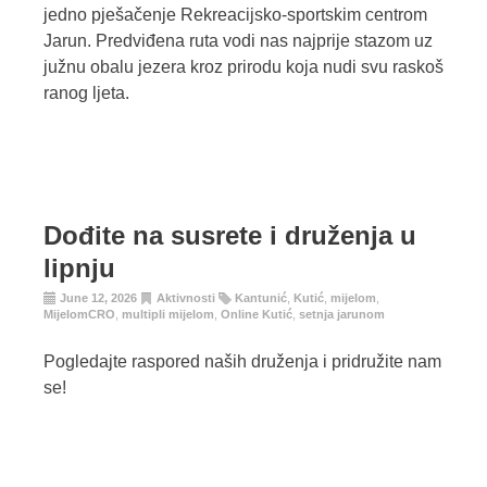
jedno pješačenje Rekreacijsko-sportskim centrom
Jarun. Predviđena ruta vodi nas najprije stazom uz
južnu obalu jezera kroz prirodu koja nudi svu raskoš
ranog ljeta.
Dođite na susrete i druženja u
lipnju
June 12, 2026
Aktivnosti
Kantunić
,
Kutić
,
mijelom
,
MijelomCRO
,
multipli mijelom
,
Online Kutić
,
setnja jarunom
Pogledajte raspored naših druženja i pridružite nam
se!