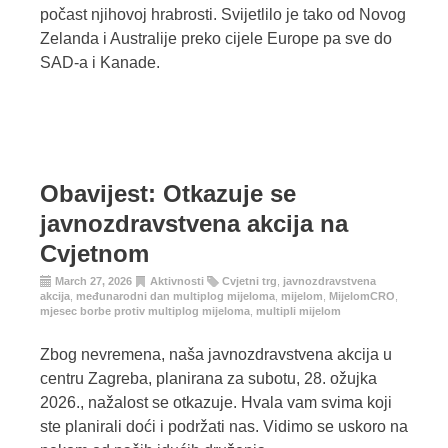
počast njihovoj hrabrosti. Svijetlilo je tako od Novog
Zelanda i Australije preko cijele Europe pa sve do
SAD-a i Kanade.
Obavijest: Otkazuje se
javnozdravstvena akcija na
Cvjetnom
March 27, 2026
Aktivnosti
Cvjetni trg
,
javnozdravstvena
akcija
,
međunarodni dan multiplog mijeloma
,
mijelom
,
MijelomCRO
,
mjesec borbe protiv multiplog mijeloma
,
multipli mijelom
Zbog nevremena, naša javnozdravstvena akcija u
centru Zagreba, planirana za subotu, 28. ožujka
2026., nažalost se otkazuje. Hvala vam svima koji
ste planirali doći i podržati nas. Vidimo se uskoro na