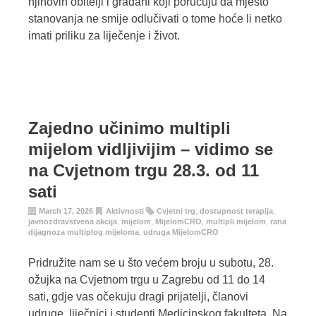
njihovih obitelji i građani koji poručuju da mjesto
stanovanja ne smije odlučivati o tome hoće li netko
imati priliku za liječenje i život.
Zajedno učinimo multipli
mijelom vidljivijim – vidimo se
na Cvjetnom trgu 28.3. od 11
sati
March 17, 2026
Aktivnosti
Cvjetni trg
,
dostupnost terapija
,
javnozdravstvena akcija
,
mijelom
,
MijelomCRO
,
multipli mijelom
,
rana
dijagnoza multiplog mijeloma
,
udruga MijelomCRO
Pridružite nam se u što većem broju u subotu, 28.
ožujka na Cvjetnom trgu u Zagrebu od 11 do 14
sati, gdje vas očekuju dragi prijatelji, članovi
udruge, liječnici i studenti Medicinskog fakulteta. Na