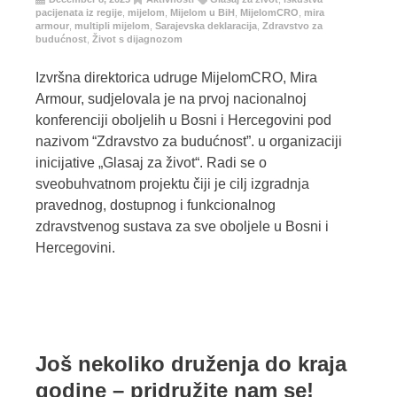
pacijenata iz regije
,
mijelom
,
Mijelom u BiH
,
MijelomCRO
,
mira
armour
,
multipli mijelom
,
Sarajevska deklaracija
,
Zdravstvo za
budućnost
,
Život s dijagnozom
Izvršna direktorica udruge MijelomCRO, Mira
Armour, sudjelovala je na prvoj nacionalnoj
konferenciji oboljelih u Bosni i Hercegovini pod
nazivom “Zdravstvo za budućnost”. u organizaciji
inicijative „Glasaj za život“. Radi se o
sveobuhvatnom projektu čiji je cilj izgradnja
pravednog, dostupnog i funkcionalnog
zdravstvenog sustava za sve oboljele u Bosni i
Hercegovini.
Još nekoliko druženja do kraja
godine – pridružite nam se!