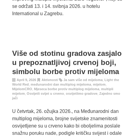
se održati 13. i 14. svibnja 2026. u hotelu
International u Zagrebu.
Više od stotinu gradova zasjalo
u prepoznatljivoj crvenoj boji,
simbolu borbe protiv mijeloma
April 9, 2026
Aktivnosti
Ja sam više od mijeloma
,
Light the
World Red
,
međunarodni dan multiplog mijeloma
,
mijelom
,
MijelomCRO
,
Mjeseca borbe protiv multiplog mijeloma
,
multipli
mijelom
,
Osvijetli svijet u crveno
,
osvijetlimo gradove
,
Zajedno smo
jači
U četvrtak, 26. ožujka 2026., na Međunarodni dan
multiplog mijeloma, brojne svijetske znamenitosti
osvijetljene su u crveno kako bi oboljelima poslale
snažnu poruku nade, podigle kritičku svijest i odale