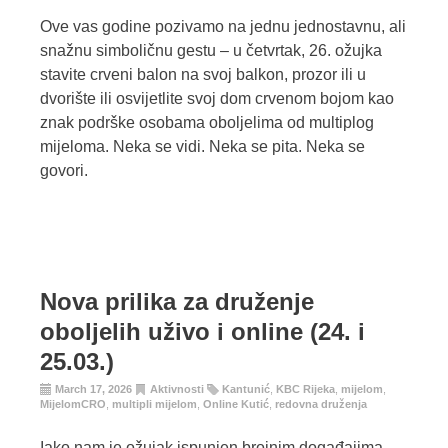
Ove vas godine pozivamo na jednu jednostavnu, ali
snažnu simboličnu gestu – u četvrtak, 26. ožujka
stavite crveni balon na svoj balkon, prozor ili u
dvorište ili osvijetlite svoj dom crvenom bojom kao
znak podrške osobama oboljelima od multiplog
mijeloma. Neka se vidi. Neka se pita. Neka se
govori.
Nova prilika za druženje
oboljelih uživo i online (24. i
25.03.)
March 17, 2026
Aktivnosti
Kantunić
,
KBC Rijeka
,
mijelom
,
MijelomCRO
,
multipli mijelom
,
Online Kutić
,
redovna druženja
Iako nam je ožujak ispunjen brojnim događajima