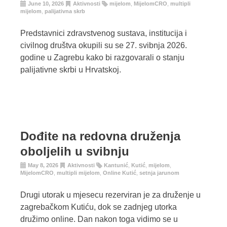
June 10, 2026
Aktivnosti
mijelom
,
MijelomCRO
,
multipli
mijelom
,
palijativna skrb
Predstavnici zdravstvenog sustava, institucija i
civilnog društva okupili su se 27. svibnja 2026.
godine u Zagrebu kako bi razgovarali o stanju
palijativne skrbi u Hrvatskoj.
Dođite na redovna druženja
oboljelih u svibnju
May 8, 2026
Aktivnosti
Kantunić
,
Kutić
,
mijelom
,
MijelomCRO
,
multipli mijelom
,
Online Kutić
,
setnja jarunom
Drugi utorak u mjesecu rezerviran je za druženje u
zagrebačkom Kutiću, dok se zadnjeg utorka
družimo online. Dan nakon toga vidimo se u