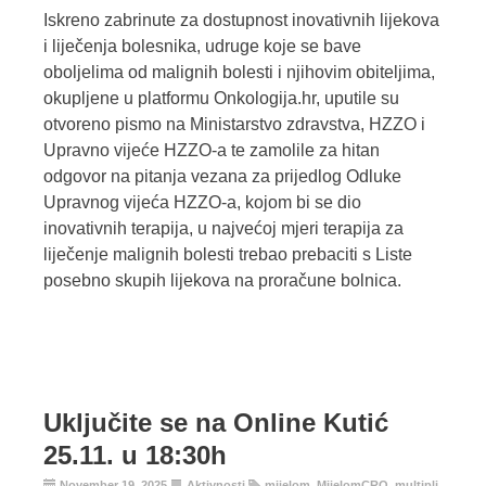
Iskreno zabrinute za dostupnost inovativnih lijekova
i liječenja bolesnika, udruge koje se bave
oboljelima od malignih bolesti i njihovim obiteljima,
okupljene u platformu Onkologija.hr, uputile su
otvoreno pismo na Ministarstvo zdravstva, HZZO i
Upravno vijeće HZZO-a te zamolile za hitan
odgovor na pitanja vezana za prijedlog Odluke
Upravnog vijeća HZZO-a, kojom bi se dio
inovativnih terapija, u najvećoj mjeri terapija za
liječenje malignih bolesti trebao prebaciti s Liste
posebno skupih lijekova na proračune bolnica.
Uključite se na Online Kutić
25.11. u 18:30h
November 19, 2025
Aktivnosti
mijelom
,
MijelomCRO
,
multipli