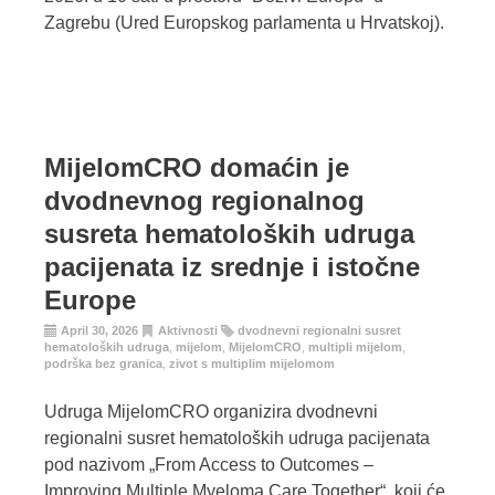
Zagrebu (Ured Europskog parlamenta u Hrvatskoj).
MijelomCRO domaćin je
dvodnevnog regionalnog
susreta hematoloških udruga
pacijenata iz srednje i istočne
Europe
April 30, 2026
Aktivnosti
dvodnevni regionalni susret
hematoloških udruga
,
mijelom
,
MijelomCRO
,
multipli mijelom
,
podrška bez granica
,
zivot s multiplim mijelomom
Udruga MijelomCRO organizira dvodnevni
regionalni susret hematoloških udruga pacijenata
pod nazivom „From Access to Outcomes –
Improving Multiple Myeloma Care Together“, koji će