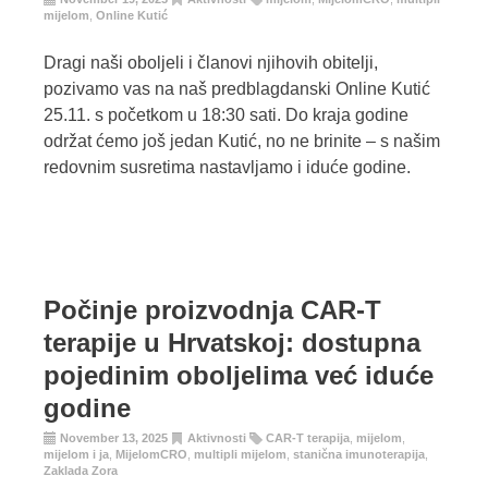
mijelom
,
Online Kutić
Dragi naši oboljeli i članovi njihovih obitelji,
pozivamo vas na naš predblagdanski Online Kutić
25.11. s početkom u 18:30 sati. Do kraja godine
održat ćemo još jedan Kutić, no ne brinite – s našim
redovnim susretima nastavljamo i iduće godine.
Počinje proizvodnja CAR-T
terapije u Hrvatskoj: dostupna
pojedinim oboljelima već iduće
godine
November 13, 2025
Aktivnosti
CAR-T terapija
,
mijelom
,
mijelom i ja
,
MijelomCRO
,
multipli mijelom
,
stanična imunoterapija
,
Zaklada Zora