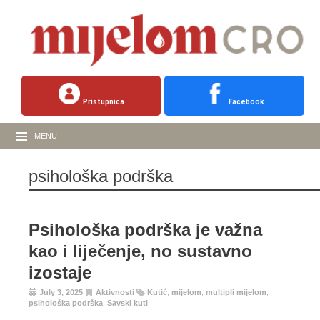
Pristupnica
Facebook
MENU
psihološka podrška
Psihološka podrška je važna
kao i liječenje, no sustavno
izostaje
July 3, 2025
Aktivnosti
Kutić
,
mijelom
,
multipli mijelom
,
psihološka podrška
,
Savski kuti