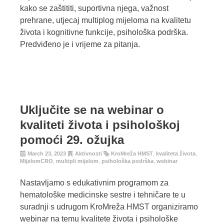
kako se zaštititi, suportivna njega, važnost
prehrane, utjecaj multiplog mijeloma na kvalitetu
života i kognitivne funkcije, psihološka podrška.
Predviđeno je i vrijeme za pitanja.
Uključite se na webinar o
kvaliteti života i psihološkoj
pomoći 29. ožujka
March 23, 2023
Aktivnosti
KroMreža HMST
,
kvaliteta života
,
MijelomCRO
,
multipli mijelom
,
psihološka podrška
,
webinar
Nastavljamo s edukativnim programom za
hematološke medicinske sestre i tehničare te u
suradnji s udrugom KroMreža HMST organiziramo
webinar na temu kvalitete života i psihološke