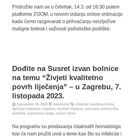
Pridružite nam se u četvrtak, 14.3. od 16:30 putem
platforme ZOOM, u novom izdanju online ordinacije
kada ćemo razgovarati o prihvaćanju neizlječive
maligne bolesti i važnosti psihološke podrške.
Dođite na Susret izvan bolnice
na temu “Živjeti kvalitetno
povrh liječenja” – u Zagrebu, 7.
listopada 2023.
September 26, 2023
Aktivnosti
infekcije
,
kvaliteta života
,
liječenje mijeloma
,
mijelom
,
multipli mijelom
,
prehrana
,
psihološka
podrška
,
suportivna njega
,
susret uživo
Na programu su predavanja istaknutih hematologa
koji će nam pružiti uvid u teme kao što su infekcije i