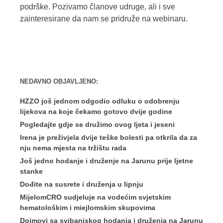
podrške. Pozivamo članove udruge, ali i sve
zainteresirane da nam se pridruže na webinaru.
NEDAVNO OBJAVLJENO:
HZZO još jednom odgodio odluku o odobrenju
lijekova na koje čekamo gotovo dvije godine
Pogledajte gdje se družimo ovog ljeta i jeseni
Irena je preživjela dvije teške bolesti pa otkrila da za
nju nema mjesta na tržištu rada
Još jedno hodanje i druženje na Jarunu prije ljetne
stanke
Dođite na susrete i druženja u lipnju
MijelomCRO sudjeluje na vodećim svjetskim
hematološkim i miejlomskim skupovima
Dojmovi sa svibanjskog hodanja i druženja na Jarunu