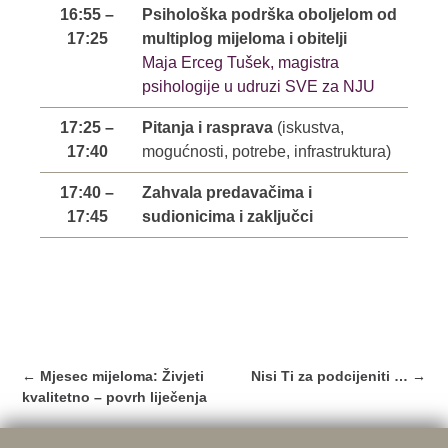
16:55 –
Psihološka podrška oboljelom od
17:25
multiplog mijeloma i obitelji
Maja Erceg Tušek, magistra
psihologije u udruzi SVE za NJU
17:25 –
Pitanja i rasprava
(iskustva,
17:40
mogućnosti, potrebe, infrastruktura)
17:40 –
Zahvala predavačima i
17:45
sudionicima i zaključci
Post
←
Mjesec mijeloma: Živjeti
Nisi Ti za podcijeniti …
→
navigation
kvalitetno – povrh liječenja