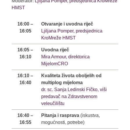
Moderator:
Ljiljana Pomper, predsjednica KroMreže
HMST
16:00 –
Otvaranje i uvodna riječ
16:05
Ljiljana Pomper, predsjednica
KroMreže HMST
16:05 –
Uvodna riječ
16:10
Mira Armour, direktorica
MijelomCRO
16:10 –
Kvaliteta života oboljelih od
16:40
multiplog mijeloma
dr. sc. Sanja Ledinski Fičko, viši
predavač na Zdravstvenom
veleučilištu
16:40 –
Pitanja i rasprava
(iskustva,
16:55
mogućnosti, potrebe)