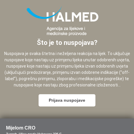
Što je to nuspojava?
Nuspojava je svaka štetna i neželjena reakcija na lijek. To uključuje
nuspojave koje nastaju uz primjenu lijeka unutar odobrenih uvjeta,
nuspojave koje nastaju uz primjenu lijeka izvan odobrenih uvjeta
(uključujući predoziranje, primjenu izvan odobrene indikacije (”off-
label”), pogrešnu primjenu, zloporabu i medikacijske pogreške) te
nuspojave koje nastaju zbog profesionalne izloženosti...
Prijava nuspojave
Mijelom CRO
Zagreb, Ulica grada Vukovara 226 G