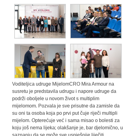
Voditeljica udruge MijelomCRO Mira Armour na
susretu je predstavila udrugu i napore udruge da
podrži oboljele u novom život s multiplim
mijelomom. Pozvala je sve prisutne da zamisle da
su oni ta osoba koja po prvi put čuje riječi multipli
mijelom. Opterećuje već i sama misao o bolesti za
koju još nema lijeka; olakšanje je, bar djelomično, u
saznanju da se može sve uspješnije liječiti.