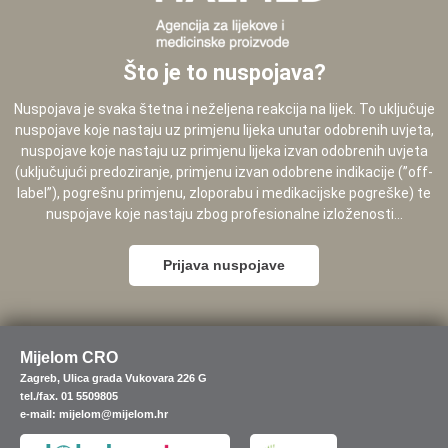
Što je to nuspojava?
Nuspojava je svaka štetna i neželjena reakcija na lijek. To uključuje
nuspojave koje nastaju uz primjenu lijeka unutar odobrenih uvjeta,
nuspojave koje nastaju uz primjenu lijeka izvan odobrenih uvjeta
(uključujući predoziranje, primjenu izvan odobrene indikacije (”off-
label”), pogrešnu primjenu, zloporabu i medikacijske pogreške) te
nuspojave koje nastaju zbog profesionalne izloženosti...
Prijava nuspojave
Mijelom CRO
Zagreb, Ulica grada Vukovara 226 G
tel./fax. 01 5509805
e-mail: mijelom@mijelom.hr