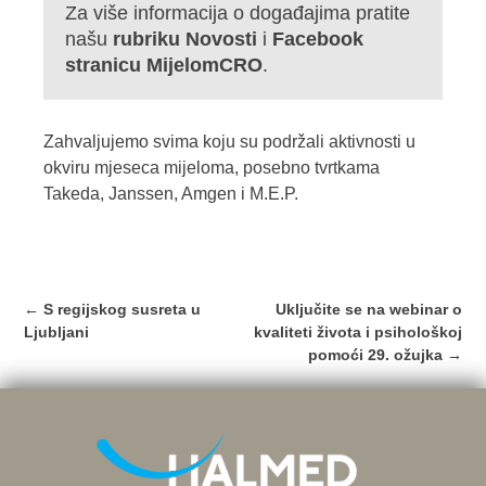
Za više informacija o događajima pratite
našu
rubriku Novosti
i
Facebook
stranicu MijelomCRO
.
Zahvaljujemo svima koju su podržali aktivnosti u
okviru mjeseca mijeloma, posebno tvrtkama
Takeda, Janssen, Amgen i M.E.P.
Post
←
S regijskog susreta u
Uključite se na webinar o
navigation
Ljubljani
kvaliteti života i psihološkoj
pomoći 29. ožujka
→