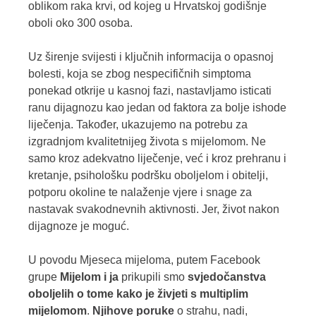
oblikom raka krvi, od kojeg u Hrvatskoj godišnje
oboli oko 300 osoba.
Uz širenje svijesti i ključnih informacija o opasnoj
bolesti, koja se zbog nespecifičnih simptoma
ponekad otkrije u kasnoj fazi, nastavljamo isticati
ranu dijagnozu kao jedan od faktora za bolje ishode
liječenja. Također, ukazujemo na potrebu za
izgradnjom kvalitetnijeg života s mijelomom. Ne
samo kroz adekvatno liječenje, već i kroz prehranu i
kretanje, psihološku podršku oboljelom i obitelji,
potporu okoline te nalaženje vjere i snage za
nastavak svakodnevnih aktivnosti. Jer, život nakon
dijagnoze je moguć.
U povodu Mjeseca mijeloma, putem Facebook
grupe
Mijelom i ja
prikupili smo
svjedočanstva
oboljelih o tome kako je živjeti s multiplim
mijelomom
.
Njihove poruke
o strahu, nadi,