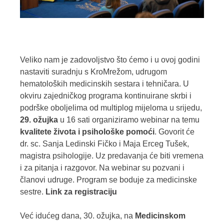
Veliko nam je zadovoljstvo što ćemo i u ovoj godini
nastaviti suradnju s
KroMrežom, udrugom
hematoloških medicinskih sestara i tehničara. U
okviru zajedničkog programa kontinuirane skrbi i
podrške oboljelima od multiplog mijeloma u srijedu,
29. ožujka
u 16 sati organiziramo webinar na temu
kvalitete života i psihološke pomoći
. Govorit će
dr. sc. Sanja Ledinski Fičko i Maja Erceg Tušek,
magistra psihologije. Uz predavanja će biti vremena
i za pitanja i razgovor. Na webinar su pozvani i
članovi udruge. Program se boduje za medicinske
sestre.
Link za registraciju
Već idućeg dana, 30. ožujka, na
Medicinskom