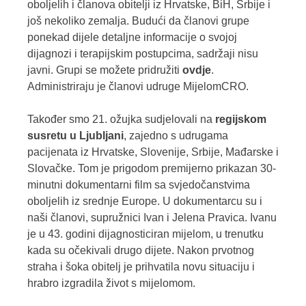
oboljelih i članova obitelji iz Hrvatske, BiH, Srbije i
još nekoliko zemalja. Budući da članovi grupe
ponekad dijele detaljne informacije o svojoj
dijagnozi i terapijskim postupcima, sadržaji nisu
javni. Grupi se možete pridružiti
ovdje
.
Administriraju je članovi udruge MijelomCRO.
Također smo 21. ožujka sudjelovali na
regijskom
susretu u Ljubljani
, zajedno s udrugama
pacijenata iz Hrvatske, Slovenije, Srbije, Mađarske i
Slovačke. Tom je prigodom premijerno prikazan 30-
minutni dokumentarni film sa svjedočanstvima
oboljelih iz srednje Europe. U dokumentarcu su i
naši članovi, supružnici Ivan i Jelena Pravica. Ivanu
je u 43. godini dijagnosticiran mijelom, u trenutku
kada su očekivali drugo dijete. Nakon prvotnog
straha i šoka obitelj je prihvatila novu situaciju i
hrabro izgradila život s mijelomom.