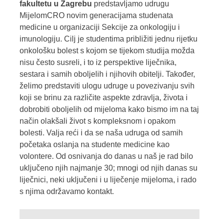
fakultetu u Zagrebu
predstavljamo udrugu
MijelomCRO novim generacijama studenata
medicine u organizaciji Sekcije za onkologiju i
imunologiju. Cilj je studentima približiti jednu rijetku
onkološku bolest s kojom se tijekom studija možda
nisu često susreli,
i to
iz perspektive liječnika,
sestara i samih oboljelih i
njihovih
obitelji. Također,
želimo predstaviti ulogu udruge u povezivanju svih
koji se brinu za različite aspekte zdravlja, života i
dobrobiti oboljelih od mijeloma kako bismo im na taj
način olakšali život s kompleksnom i opakom
bolesti. Valja reći i da se naša udruga od samih
početaka oslanja na studente medicine kao
volontere. Od osnivanja do danas u naš je rad bilo
uključeno njih najmanje
30
; mnogi od njih danas su
liječnici, neki uključeni i u liječenje mijeloma, i rado
s njima održavamo kontakt.