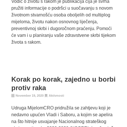
Vodič o životu s rakom je publikacija čija je svrha
pružiti informacije o podršci u suočavanju s novom
životnom stvarnošću osoba oboljelih od multiplog
mijeloma, životu nakon osnovnog liječenja,
preventivnoj skrbi i dugoročnom praćenju. Pomoći
će vam i u planiranju vaše zdravstvene skrbi tijekom
života s rakom.
Korak po korak, zajedno u borbi
protiv raka
November 19, 2020
Aktivnosti
Udruga MijelomCRO pridružila se zahtjevu koji je
nedavno upućen Vladi i Saboru, a kojim se apelira
na što hitnije usvajanje Nacionalnog strateškog