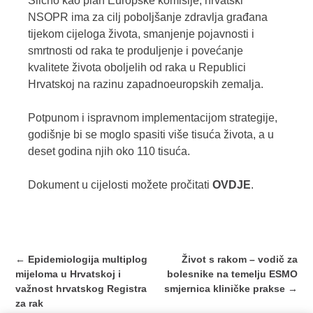
Slično kao plan Europske komisije, hrvatski
NSOPR ima za cilj poboljšanje zdravlja građana
tijekom cijeloga života, smanjenje pojavnosti i
smrtnosti od raka te produljenje i povećanje
kvalitete života oboljelih od raka u Republici
Hrvatskoj na razinu zapadnoeuropskih zemalja.
Potpunom i ispravnom implementacijom strategije,
godišnje bi se moglo spasiti više tisuća života, a u
deset godina njih oko 110 tisuća.
Dokument u cijelosti možete pročitati
OVDJE
.
Post
←
Epidemiologija multiplog
Život s rakom – vodič za
navigation
mijeloma u Hrvatskoj i
bolesnike na temelju ESMO
važnost hrvatskog Registra
smjernica kliničke prakse
→
za rak