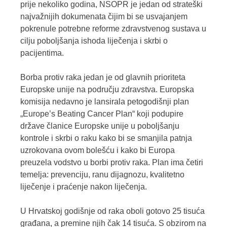
prije nekoliko godina, NSOPR je jedan od strateški
najvažnijih dokumenata čijim bi se usvajanjem
pokrenule potrebne reforme zdravstvenog sustava u
cilju poboljšanja ishoda liječenja i skrbi o
pacijentima.
Borba protiv raka jedan je od glavnih prioriteta
Europske unije na području zdravstva. Europska
komisija nedavno je lansirala petogodišnji plan
„Europe’s Beating Cancer Plan“ koji podupire
države članice Europske unije u poboljšanju
kontrole i skrbi o raku kako bi se smanjila patnja
uzrokovana ovom bolešću i kako bi Europa
preuzela vodstvo u borbi protiv raka. Plan ima četiri
temelja: prevenciju, ranu dijagnozu, kvalitetno
liječenje i praćenje nakon liječenja.
U Hrvatskoj godišnje od raka oboli gotovo 25 tisuća
građana, a premine njih čak 14 tisuća. S obzirom na