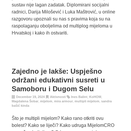
sustav nije lagan zadatak. Diplomirani socijalni
radnici, Darija Milošević i Luka Maštrović, u online
razgovoru upoznali su nas s pravima koja su na
raspolaganju oboljelima od multiplog mijeloma u
Hrvatskoj i kako ih ostvariti.
Zajedno je lakše: Uspješno
održani edukativni susreti u
Samoboru i Dugom Selu
December 19, 2024
Aktivnosti
Ines Balint
,
KoHOM
,
Magdalena Šobar
,
mijelom
,
mira armour
,
multipli mijelom
,
sandra
bašić kinda
Što je multipli mijelom? Kako rano otkriti ovu
bolest? Kako se liječi? Kako udruga MijelomCRO