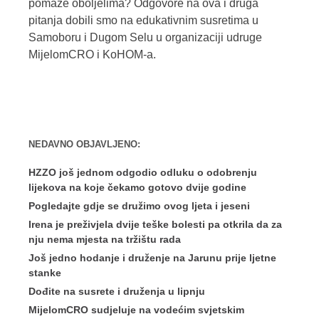
pomaže oboljelima? Odgovore na ova i druga
pitanja dobili smo na edukativnim susretima u
Samoboru i Dugom Selu u organizaciji udruge
MijelomCRO i KoHOM-a.
NEDAVNO OBJAVLJENO:
HZZO još jednom odgodio odluku o odobrenju
lijekova na koje čekamo gotovo dvije godine
Pogledajte gdje se družimo ovog ljeta i jeseni
Irena je preživjela dvije teške bolesti pa otkrila da za
nju nema mjesta na tržištu rada
Još jedno hodanje i druženje na Jarunu prije ljetne
stanke
Dođite na susrete i druženja u lipnju
MijelomCRO sudjeluje na vodećim svjetskim