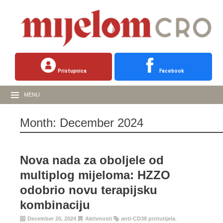
Pristupnica
Facebook
MENU
Month:
December 2024
Nova nada za oboljele od
multiplog mijeloma: HZZO
odobrio novu terapijsku
kombinaciju
December 20, 2024
Aktivnosti
anti-CD38 protutijela
,