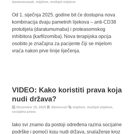
daratumumab
,
mijelom
,
multipli mijelom
Od 1. siječnja 2025. godine bit će dostupna nova
kombinacija dvaju pametnih lijekova – anti-CD38
protutijela (daratumumaba) i proteasomskog
inhibitora (karfilzomiba). Nova terapijska opcija
osobito je značajna za pacijente čiji se mijelom
vraća nakon prve linije liječenja.
VIDEO: Kako koristiti prava koja
nudi država?
December 19, 2024
Aktivnosti
mijelom
,
multipli mijelom
,
socijalna prava
Iako svi znamo da postoji određena razina socijalne
podrške i pomoći koju nudi država, snalaženje kroz