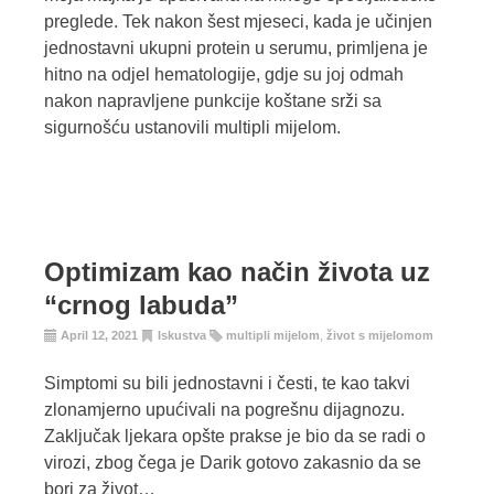
preglede. Tek nakon šest mjeseci, kada je učinjen
jednostavni ukupni protein u serumu, primljena je
hitno na odjel hematologije, gdje su joj odmah
nakon napravljene punkcije koštane srži sa
sigurnošću ustanovili multipli mijelom.
Optimizam kao način života uz
“crnog labuda”
April 12, 2021
Iskustva
multipli mijelom
,
život s mijelomom
Simptomi su bili jednostavni i česti, te kao takvi
zlonamjerno upućivali na pogrešnu dijagnozu.
Zaključak ljekara opšte prakse je bio da se radi o
virozi, zbog čega je Darik gotovo zakasnio da se
bori za život…