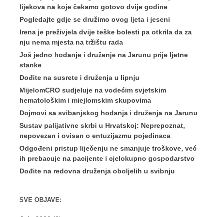
lijekova na koje čekamo gotovo dvije godine
Pogledajte gdje se družimo ovog ljeta i jeseni
Irena je preživjela dvije teške bolesti pa otkrila da za
nju nema mjesta na tržištu rada
Još jedno hodanje i druženje na Jarunu prije ljetne
stanke
Dođite na susrete i druženja u lipnju
MijelomCRO sudjeluje na vodećim svjetskim
hematološkim i miejlomskim skupovima
Dojmovi sa svibanjskog hodanja i druženja na Jarunu
Sustav palijativne skrbi u Hrvatskoj: Neprepoznat,
nepovezan i ovisan o entuzijazmu pojedinaca
Odgođeni pristup liječenju ne smanjuje troškove, već
ih prebacuje na pacijente i cjelokupno gospodarstvo
Dođite na redovna druženja oboljelih u svibnju
SVE OBJAVE: