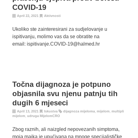
COVID-19
April 22, 2021
Aktivnosti
Ukoliko ste zainteresirani za sudjelovanje u
ispitivanju, molimo vas da se obratite na
email: ispitivanje.COVID-19@halmed.hr
Točna dijagnoza je potpuno
objasnila svu njenu patnju tih
dugih 6 mjeseci
April 13, 2021
Iskustva
dijagnoza mijeloma
,
mijelom
,
multipli
mijelom
,
udruga MijelomCRO
Zbog raznih, ali naizgled nepovezanih simptoma,
moja majka je upućivana na mnoge specijalističke