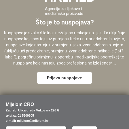
Što je to nuspojava?
Nuspojava je svaka štetna i neželjena reakcija na lijek. To uključuje
nuspojave koje nastaju uz primjenu lijeka unutar odobrenih uvjeta,
nuspojave koje nastaju uz primjenu lijeka izvan odobrenih uvjeta
(uključujući predoziranje, primjenu izvan odobrene indikacije (”off-
label”), pogrešnu primjenu, zloporabu i medikacijske pogreške) te
nuspojave koje nastaju zbog profesionalne izloženosti...
Prijava nuspojave
Mijelom CRO
Zagreb, Ulica grada Vukovara 226 G
tel./fax. 01 5509805
e-mail: mijelom@mijelom.hr