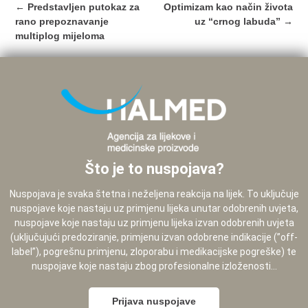
Post
←
Predstavljen putokaz za
Optimizam kao način života
navigation
rano prepoznavanje
uz “crnog labuda”
→
multiplog mijeloma
Što je to nuspojava?
Nuspojava je svaka štetna i neželjena reakcija na lijek. To uključuje
nuspojave koje nastaju uz primjenu lijeka unutar odobrenih uvjeta,
nuspojave koje nastaju uz primjenu lijeka izvan odobrenih uvjeta
(uključujući predoziranje, primjenu izvan odobrene indikacije (”off-
label”), pogrešnu primjenu, zloporabu i medikacijske pogreške) te
nuspojave koje nastaju zbog profesionalne izloženosti...
Prijava nuspojave