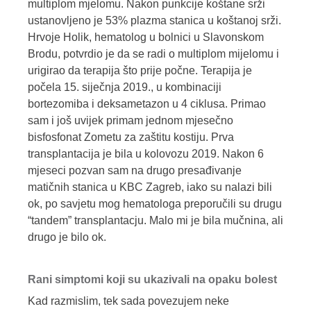
multiplom mjelomu. Nakon punkcije koštane srži
ustanovljeno je 53% plazma stanica u koštanoj srži.
Hrvoje Holik, hematolog u bolnici u Slavonskom
Brodu, potvrdio je da se radi o multiplom mijelomu i
urigirao da terapija što prije počne. Terapija je
počela 15. siječnja 2019., u kombinaciji
bortezomiba i deksametazon u 4 ciklusa. Primao
sam i još uvijek primam jednom mjesečno
bisfosfonat Zometu za zaštitu kostiju. Prva
transplantacija je bila u kolovozu 2019. Nakon 6
mjeseci pozvan sam na drugo presađivanje
matičnih stanica u KBC Zagreb, iako su nalazi bili
ok, po savjetu mog hematologa preporučili su drugu
“tandem” transplantacju. Malo mi je bila mučnina, ali
drugo je bilo ok.
Rani simptomi koji su ukazivali na opaku bolest
Kad razmislim, tek sada povezujem neke