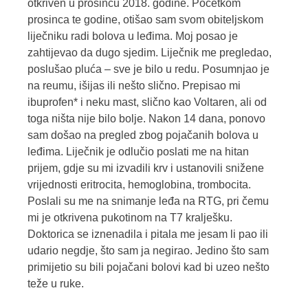
otkriven u prosincu 2018. godine. Početkom
prosinca te godine, otišao sam svom obiteljskom
liječniku radi bolova u leđima. Moj posao je
zahtijevao da dugo sjedim. Liječnik me pregledao,
poslušao pluća – sve je bilo u redu. Posumnjao je
na reumu, išijas ili nešto slično. Prepisao mi
ibuprofen* i neku mast, slično kao Voltaren, ali od
toga ništa nije bilo bolje. Nakon 14 dana, ponovo
sam došao na pregled zbog pojačanih bolova u
leđima. Liječnik je odlučio poslati me na hitan
prijem, gdje su mi izvadili krv i ustanovili snižene
vrijednosti eritrocita, hemoglobina, trombocita.
Poslali su me na snimanje leđa na RTG, pri čemu
mi je otkrivena pukotinom na T7 kralješku.
Doktorica se iznenadila i pitala me jesam li pao ili
udario negdje, što sam ja negirao. Jedino što sam
primijetio su bili pojačani bolovi kad bi uzeo nešto
teže u ruke.