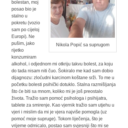
bolestan, moj
posao bio je
stalno u
pokretu (vozio
sam po cijeloj
Europi). Ne
pušim, jako
Nikola Popić sa suprugom
rijetko
konzumiram
alkohol, i odjednom mi otkriju takvu bolest, za koju
do tada nisam niti čuo. Šokiralo me kad sam dobio
dijagnozu: zloćudni karcinom koštane srži. To me u
početku bolesti psihički dotuklo. Stalna razmišljanja
što će biti sa mnom, koliko mi je još preostalo
života. Tražio sam pomoć psihologa i psihijatra,
tablete za smirenje. Kao vjernik tražio sam utjehu u
vjeri i mislim da mi je vjera najviše pomogla (uz
pomoć moje supruge). Tokom liječenja, što je
vrijeme odmicalo, postao sam svjesniji što mi se