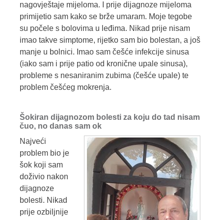
nagovještaje mijeloma. I prije dijagnoze mijeloma
primijetio sam kako se brže umaram. Moje tegobe
su počele s bolovima u leđima. Nikad prije nisam
imao takve simptome, rijetko sam bio bolestan, a još
manje u bolnici. Imao sam češće infekcije sinusa
(iako sam i prije patio od kronične upale sinusa),
probleme s nesaniranim zubima (češće upale) te
problem češćeg mokrenja.
Šokiran dijagnozom bolesti za koju do tad nisam
čuo, no danas sam ok
Najveći
problem bio je
šok koji sam
doživio nakon
dijagnoze
bolesti. Nikad
prije ozbiljnije