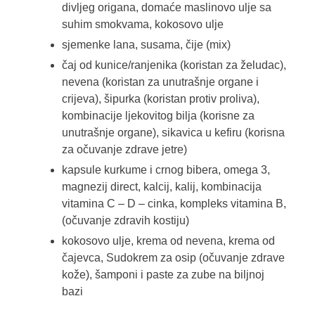
divljeg origana, domaće maslinovo ulje sa
suhim smokvama, kokosovo ulje
sjemenke lana, susama, čije (mix)
čaj od kunice/ranjenika (koristan za želudac),
nevena (koristan za unutrašnje organe i
crijeva), šipurka (koristan protiv proliva),
kombinacije ljekovitog bilja (korisne za
unutrašnje organe), sikavica u kefiru (korisna
za očuvanje zdrave jetre)
kapsule kurkume i crnog bibera, omega 3,
magnezij direct, kalcij, kalij, kombinacija
vitamina C – D – cinka, kompleks vitamina B,
(očuvanje zdravih kostiju)
kokosovo ulje, krema od nevena, krema od
čajevca, Sudokrem za osip (očuvanje zdrave
kože), šamponi i paste za zube na biljnoj
bazi