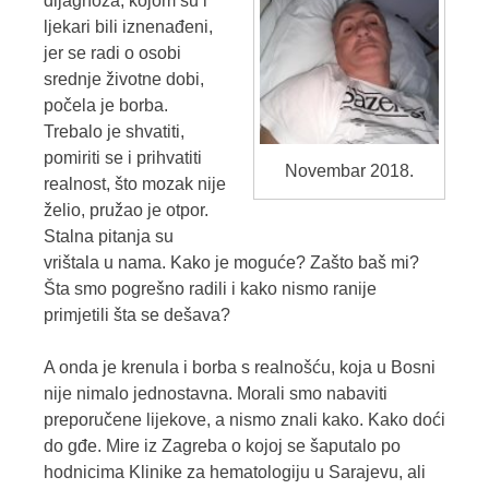
dijagnoza, kojom su i
ljekari bili iznenađeni,
jer se radi o osobi
srednje životne dobi,
počela je borba.
Trebalo je shvatiti,
pomiriti se i prihvatiti
Novembar 2018.
realnost, što mozak nije
želio, pružao je otpor.
Stalna pitanja su
vrištala u nama. Kako je moguće? Zašto baš mi?
Šta smo pogrešno radili i kako nismo ranije
primjetili šta se dešava?
A onda je krenula i borba s realnošću, koja u Bosni
nije nimalo jednostavna. Morali smo nabaviti
preporučene lijekove, a nismo znali kako. Kako doći
do gđe. Mire iz Zagreba o kojoj se šaputalo po
hodnicima Klinike za hematologiju u Sarajevu, ali