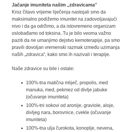
Jačanje imuniteta našim „zdravicama“
Kroz čitavo vrijeme liječenja nastojali smo da
maksimalno podižemo imunitet na zadovoljavajući
nivo i da ga održimo, a da istovremeno organizam
oslobađamo od toksina. Tu je bilo veoma važno
paziti da ne umanjimo dejstvo kemoterapije, pa smo
pravili dovoljan vremenski razmak između uzimanja
naših „zdravica“, kako smo ih nazivali i terapije.
Naše zdravice su bile i ostale:
100%-tna matična mliječ, propolis, med
manuka, med, pekmez od divlje jabuke
(očuvanje imuniteta)
100%-tni sokovi od aronije, graviole, aloje,
divljeg nara, borovnice, cvekle (očuvanje
imuniteta)
100%-tna ulja čurokota, konoplje, nevena,