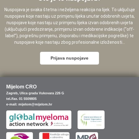
Nuspojava je svaka štetna i neželjena reakcija na lijek. To uključuje
nuspojave koje nastaju uz primjenu lijeka unutar odobrenih uvjeta,
nuspojave koje nastaju uz primjenu lijeka izvan odobrenih uvjeta
(uključujući predoziranje, primjenu izvan odobrene indikacije (”off-
label”), pogrešnu primjenu, zloporabu i medikacijske pogreške) te
nuspojave koje nastaju zbog profesionalne izloženosti...
Prijava nuspojave
Mijelom CRO
Zagreb, Ulica grada Vukovara 226 G
tel./fax. 01 5509805
e-mail: mijelom@mijelom.hr