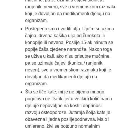
ranjenik, neven), sve u vremenskom razmaku
koji je dovoljan da medikamenti djeluju na
organizam.
Postepeno smo uvodili ulja. Ujutro se uzima
čajna, drvena kašika ulja od čurokota ili
konoplje ili nevena. Poslije 15-ak minuta se
popije čaša cjeđene narandže. Nakon toga
se uživa u kafi, ako nisu prisutne mučnine,
pa se uzimaju čajevi (kunica / ranjenik,
neven), sve u vremenskom razmaku koji je
dovoljan da medikamenti djeluju na
organizam.
Što se tiče kafe, mi je ne pijemo mnogo,
pogotovo ne Darik, jer u velikim količinama
djeluje nepovoljno na kosti i doprinosi
razvoju osteoporoze. Jutarnja šolja kafe je
obavezna i jedna poslijepodnevna. Malo i
umjereno, živi se potpuno normalnim