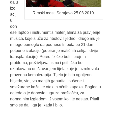
da u
izol
Rimski most, Sarajevo 25.03.2019.
acij
u
don
ese laptop i instrument s materijalima za pravljenje
mušica, koje služe za ribolov. I jedno i drugo mu je
mnogo pomoglo da podnese tri puta po 21 dan
potpune izolacije (pobiranje matičnih ćelija i dvije
transplantacije). Pored fizičke boli i brojnih
problema, preživljavali smo i psihičku bol,
uzrokovanu uništavanjem tijela koje je uzrokovala
provedna kemoterapija. Tijelo je bilo ogoljeno,
blijedo, vidljivo manjih gabarita, isušene i
smežurane kože, te oteklih očnih kapaka. Pogled u
ogledalo je donosio tugu za prošlošću, za
normalnim izgledom i životom koji je nestao. Pitali
smo se da li ga je ikada i bilo.