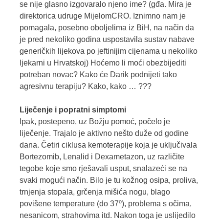
se nije glasno izgovaralo njeno ime? (gđa. Mira je
direktorica udruge MijelomCRO. Iznimno nam je
pomagala, posebno oboljelima iz BiH, na način da
je pred nekoliko godina uspostavila sustav nabave
generičkih lijekova po jeftinijim cijenama u nekoliko
ljekarni u Hrvatskoj) Hoćemo li moći obezbijediti
potreban novac? Kako će Darik podnijeti tako
agresivnu terapiju? Kako, kako … ???
Liječenje i popratni simptomi
Ipak, postepeno, uz Božju pomoć, počelo je
liječenje. Trajalo je aktivno nešto duže od godine
dana. Četiri ciklusa kemoterapije koja je uključivala
Bortezomib, Lenalid i Dexametazon, uz različite
tegobe koje smo rješavali usput, snalazeći se na
svaki mogući način. Bilo je tu kožnog osipa, proliva,
trnjenja stopala, grčenja mišića nogu, blago
povišene temperature (do 37º), problema s očima,
nesanicom, strahovima itd. Nakon toga je uslijedilo