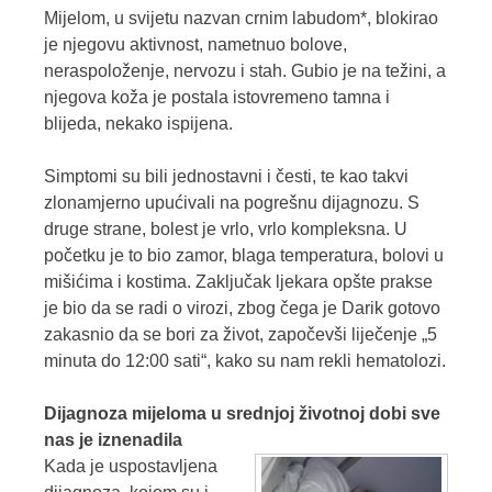
Mijelom, u svijetu nazvan crnim labudom*, blokirao
je njegovu aktivnost, nametnuo bolove,
neraspoloženje, nervozu i stah. Gubio je na težini, a
njegova koža je postala istovremeno tamna i
blijeda, nekako ispijena.
Simptomi su bili jednostavni i česti, te kao takvi
zlonamjerno upućivali na pogrešnu dijagnozu. S
druge strane, bolest je vrlo, vrlo kompleksna. U
početku je to bio zamor, blaga temperatura, bolovi u
mišićima i kostima. Zaključak ljekara opšte prakse
je bio da se radi o virozi, zbog čega je Darik gotovo
zakasnio da se bori za život, započevši liječenje „5
minuta do 12:00 sati“, kako su nam rekli hematolozi.
Dijagnoza mijeloma u srednjoj životnoj dobi sve
nas je iznenadila
Kada je uspostavljena