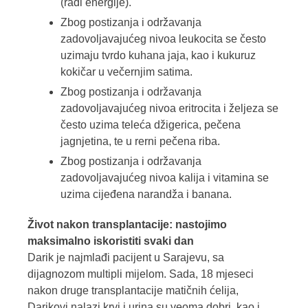
(radi energije).
Zbog postizanja i održavanja
zadovoljavajućeg nivoa leukocita se često
uzimaju tvrdo kuhana jaja, kao i kukuruz
kokičar u večernjim satima.
Zbog postizanja i održavanja
zadovoljavajućeg nivoa eritrocita i željeza se
često uzima teleća džigerica, pečena
jagnjetina, te u rerni pečena riba.
Zbog postizanja i održavanja
zadovoljavajućeg nivoa kalija i vitamina se
uzima cijeđena narandža i banana.
Život nakon transplantacije: nastojimo
maksimalno iskoristiti svaki dan
Darik je najmlađi pacijent u Sarajevu, sa
dijagnozom multipli mijelom. Sada, 18 mjeseci
nakon druge transplantacije matičnih ćelija,
Darikovi nalazi krvi i urina su veoma dobri, kao i