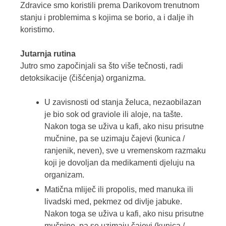
Zdravice smo koristili prema Darikovom trenutnom
stanju i problemima s kojima se borio, a i dalje ih
koristimo.
Jutarnja rutina
Jutro smo započinjali sa što više tečnosti, radi
detoksikacije (čišćenja) organizma.
U zavisnosti od stanja želuca, nezaobilazan
je bio sok od graviole ili aloje, na tašte.
Nakon toga se uživa u kafi, ako nisu prisutne
mučnine, pa se uzimaju čajevi (kunica /
ranjenik, neven), sve u vremenskom razmaku
koji je dovoljan da medikamenti djeluju na
organizam.
Matična mliječ ili propolis, med manuka ili
livadski med, pekmez od divlje jabuke.
Nakon toga se uživa u kafi, ako nisu prisutne
mučnine, pa se uzimaju čajevi (kunica /