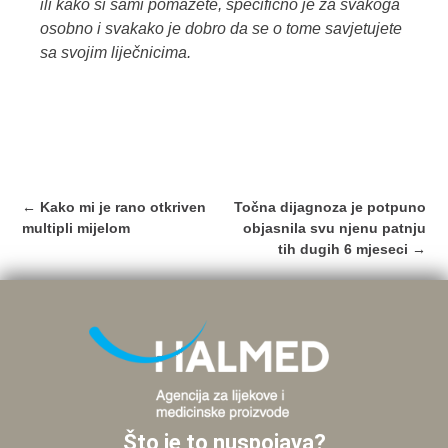
ili kako si sami pomažete, specifično je za svakoga
osobno i svakako je dobro da se o tome savjetujete
sa svojim liječnicima.
Post
←
Kako mi je rano otkriven
Točna dijagnoza je potpuno
navigation
multipli mijelom
objasnila svu njenu patnju
tih dugih 6 mjeseci
→
Što je to nuspojava?