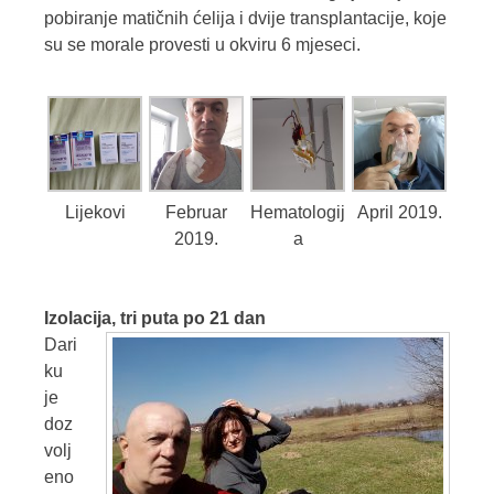
pobiranje matičnih ćelija i dvije transplantacije, koje
su se morale provesti u okviru 6 mjeseci.
Lijekovi
Februar
Hematologij
April 2019.
2019.
a
Izolacija, tri puta po 21 dan
Dari
ku
je
doz
volj
eno