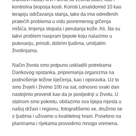
kontrolna biopsija kosti. Koristi Lenalidomid 10 kao
terapiju održavanja stanja, tako da ima određenih
pratećih problema u vidu povremenog grčenja
mišića, trnjenja stopala i perutanja kože. Ali, šta su
takvi problem naspram ljepote koju nalazimo u
putovanju, prirodi, dobrim ljudima, umiljatim
životinjama.
Način života smo potpuno uskladili potrebama
Darikovog opstanka, pripremanja organizma na
podnošenje težine liječenja, kao i oporavka. Uz to
smo živjeli i živimo 100 na sat, odnosno svaki dan
nastojimo provesti kao da je posljednji u životu. U
stalnom smo pokretu, obilazimo sva lijepa mjesta u
našoj državi i regionu, fotografišemo se, družimo se
s ljudima i uživamo u kvalitetnoj hrani. Posebno na
planinama i rijekama provodimo mnogo vremena.