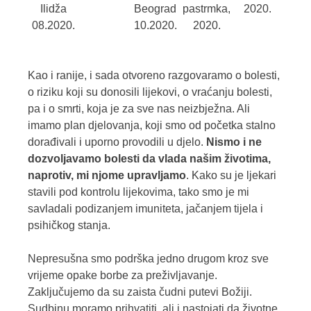
Ilidža
Beograd
pastrmka,
2020.
08.2020.
10.2020.
2020.
Kao i ranije, i sada otvoreno razgovaramo o bolesti,
o riziku koji su donosili lijekovi, o vraćanju bolesti,
pa i o smrti, koja je za sve nas neizbježna. Ali
imamo plan djelovanja, koji smo od početka stalno
dorađivali i uporno provodili u djelo.
Nismo i ne
dozvoljavamo bolesti da vlada našim životima,
naprotiv, mi njome upravljamo
. Kako su je ljekari
stavili pod kontrolu lijekovima, tako smo je mi
savladali podizanjem imuniteta, jačanjem tijela i
psihičkog stanja.
Nepresušna smo podrška jedno drugom kroz sve
vrijeme opake borbe za preživljavanje.
Zaključujemo da su zaista čudni putevi Božiji.
Sudbinu moramo prihvatiti, ali i nastojati da životne