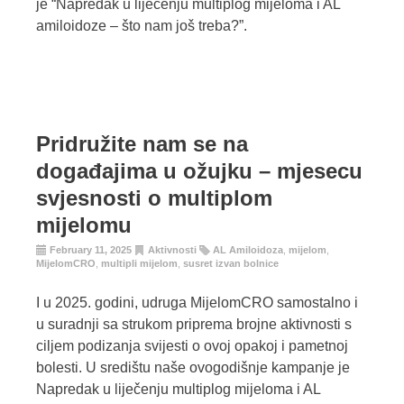
je “Napredak u liječenju multiplog mijeloma i AL
amiloidoze – što nam još treba?”.
Pridružite nam se na
događajima u ožujku – mjesecu
svjesnosti o multiplom
mijelomu
February 11, 2025
Aktivnosti
AL Amiloidoza
,
mijelom
,
MijelomCRO
,
multipli mijelom
,
susret izvan bolnice
I u 2025. godini, udruga MijelomCRO samostalno i
u suradnji sa strukom priprema brojne aktivnosti s
ciljem podizanja svijesti o ovoj opakoj i pametnoj
bolesti. U središtu naše ovogodišnje kampanje je
Napredak u liječenju multiplog mijeloma i AL