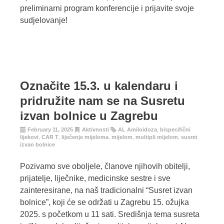
preliminarni program konferencije i prijavite svoje
sudjelovanje!
Označite 15.3. u kalendaru i
pridružite nam se na Susretu
izvan bolnice u Zagrebu
February 11, 2025
Aktivnosti
AL Amiloidoza
,
bispecifični
lijekovi
,
CAR T
,
liječenje mijeloma
,
mijelom
,
multipli mijelom
,
susret
izvan bolnice
Pozivamo sve oboljele, članove njihovih obitelji,
prijatelje, liječnike, medicinske sestre i sve
zainteresirane, na naš tradicionalni “Susret izvan
bolnice”, koji će se održati u Zagrebu 15. ožujka
2025. s početkom u 11 sati. Središnja tema susreta