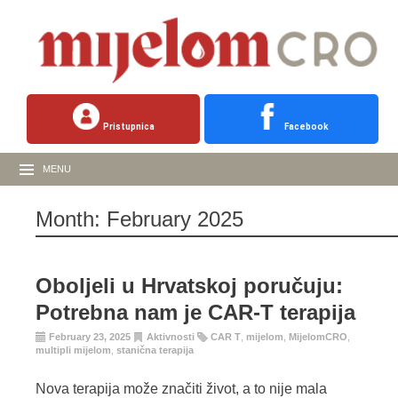
Pristupnica
Facebook
MENU
Month:
February 2025
Oboljeli u Hrvatskoj poručuju:
Potrebna nam je CAR-T terapija
February 23, 2025
Aktivnosti
CAR T
,
mijelom
,
MijelomCRO
,
multipli mijelom
,
stanična terapija
Nova terapija može značiti život, a to nije mala