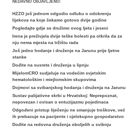
NEDAVNO OBJAVLJENO:
HZZO još jednom odgodio odluku o odobrenju
lijekova na koje čekamo gotovo dvije godine
Pogledajte gdje se družimo ovog ljeta i jeseni
Irena je preživjela dvije teške bolesti pa otkrila da za
nju nema mjesta na tržištu rada
Još jedno hodanje i druženje na Jarunu prije ljetne
stanke
Dođite na susrete i druženja u lipnju
MijelomCRO sudjeluje na vodećim svjetskim
hematološkim i miejlomskim skupovima
Dojmovi sa svibanjskog hodanja i druženja na Jarunu
Sustav palijativne skrbi u Hrvatskoj: Neprepoznat,
nepovezan i ovisan o entuzijazmu pojedinaca
Odgođeni pristup liječenju ne smanjuje troškove, već
ih prebacuje na pacijente i cjelokupno gospodarstvo
Dođite na redovna druženja oboljelih u svibnju