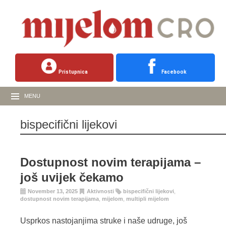
Pristupnica
Facebook
MENU
bispecifični lijekovi
Dostupnost novim terapijama –
još uvijek čekamo
November 13, 2025
Aktivnosti
bispecifični lijekovi
,
dostupnost novim terapijama
,
mijelom
,
multipli mijelom
Usprkos nastojanjima struke i naše udruge, još