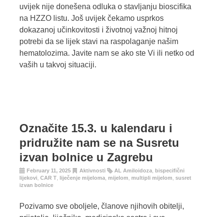
uvijek nije donešena odluka o stavljanju bioscifika
na HZZO listu. Još uvijek čekamo usprkos
dokazanoj učinkovitosti i životnoj važnoj hitnoj
potrebi da se lijek stavi na raspolaganje našim
hematolozima. Javite nam se ako ste Vi ili netko od
vaših u takvoj situaciji.
Označite 15.3. u kalendaru i
pridružite nam se na Susretu
izvan bolnice u Zagrebu
February 11, 2025
Aktivnosti
AL Amiloidoza
,
bispecifični
lijekovi
,
CAR T
,
liječenje mijeloma
,
mijelom
,
multipli mijelom
,
susret
izvan bolnice
Pozivamo sve oboljele, članove njihovih obitelji,