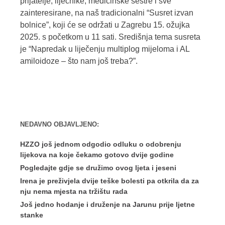
prijatelje, liječnike, medicinske sestre i sve
zainteresirane, na naš tradicionalni “Susret izvan
bolnice”, koji će se održati u Zagrebu 15. ožujka
2025. s početkom u 11 sati. Središnja tema susreta
je “Napredak u liječenju multiplog mijeloma i AL
amiloidoze – što nam još treba?”.
NEDAVNO OBJAVLJENO:
HZZO još jednom odgodio odluku o odobrenju
lijekova na koje čekamo gotovo dvije godine
Pogledajte gdje se družimo ovog ljeta i jeseni
Irena je preživjela dvije teške bolesti pa otkrila da za
nju nema mjesta na tržištu rada
Još jedno hodanje i druženje na Jarunu prije ljetne
stanke