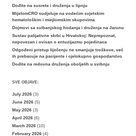
Dođite na susrete i druženja u lipnju
MijelomCRO sudjeluje na vodećim svjetskim
hematološkim i miejlomskim skupovima
Dojmovi sa svibanjskog hodanja i druženja na Jarunu
Sustav palijativne skrbi u Hrvatskoj: Neprepoznat,
nepovezan i ovisan o entuzijazmu pojedinaca
Odgođeni pristup liječenju ne smanjuje troškove, već
ih prebacuje na pacijente i cjelokupno gospodarstvo
Dođite na redovna druženja oboljelih u svibnju
SVE OBJAVE:
July 2026
(3)
June 2026
(5)
May 2026
(3)
April 2026
(6)
March 2026
(10)
February 2026
(4)