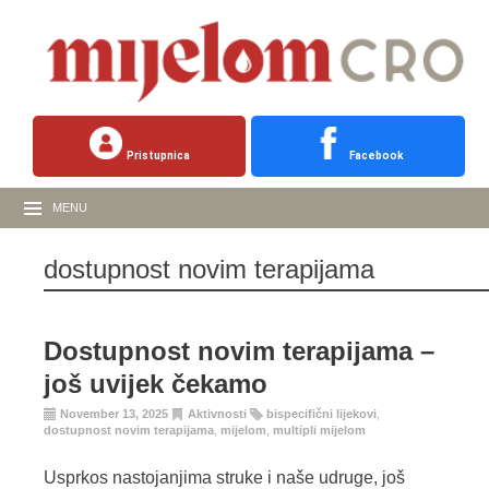
Pristupnica
Facebook
MENU
dostupnost novim terapijama
Dostupnost novim terapijama –
još uvijek čekamo
November 13, 2025
Aktivnosti
bispecifični lijekovi
,
dostupnost novim terapijama
,
mijelom
,
multipli mijelom
Usprkos nastojanjima struke i naše udruge, još