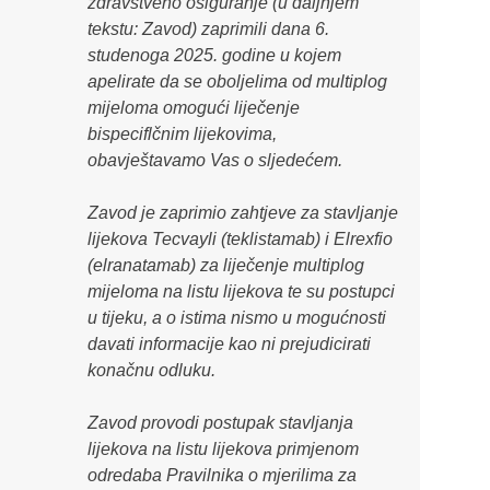
zdravstveno osiguranje (u daljnjem
tekstu: Zavod) zaprimili dana 6.
studenoga 2025. godine u kojem
apelirate da se oboljelima od multiplog
mijeloma omogući liječenje
bispeciflčnim lijekovima,
obavještavamo Vas o sljedećem.
Zavod je zaprimio zahtjeve za stavljanje
lijekova Tecvayli (teklistamab) i Elrexfio
(elranatamab) za liječenje multiplog
mijeloma na listu lijekova te su postupci
u tijeku, a o istima nismo u mogućnosti
davati informacije kao ni prejudicirati
konačnu odluku.
Zavod provodi postupak stavljanja
lijekova na listu lijekova primjenom
odredaba Pravilnika o mjerilima za