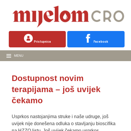
Pristupnica
Facebook
MENU
Dostupnost novim
terapijama – još uvijek
čekamo
Usprkos nastojanjima struke i naše udruge, još
uvijek nije donešena odluka o stavljanju bioscifika
na HZZO listu. Još uvijek čekamo usprkos