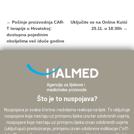
Post
←
Počinje proizvodnja CAR-
Uključite se na Online Kutić
navigation
T terapije u Hrvatskoj:
25.11. u 18:30h
→
dostupna pojedinim
oboljelima već iduće godine
Što je to nuspojava?
Nuspojava je svaka štetna i neželjena reakcija na lijek. To uključuje
nuspojave koje nastaju uz primjenu lijeka unutar odobrenih uvjeta,
nuspojave koje nastaju uz primjenu lijeka izvan odobrenih uvjeta
(uključujući predoziranje, primjenu izvan odobrene indikacije (”off-