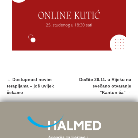
Post
←
Dostupnost novim
Dođite 26.11. u Rijeku na
navigation
terapijama – još uvijek
svečano otvaranje
čekamo
“Kantunića”
→