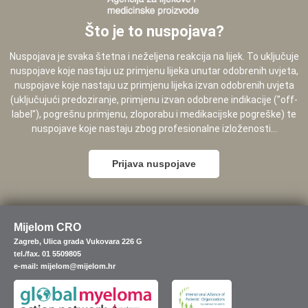
Što je to nuspojava?
Nuspojava je svaka štetna i neželjena reakcija na lijek. To uključuje
nuspojave koje nastaju uz primjenu lijeka unutar odobrenih uvjeta,
nuspojave koje nastaju uz primjenu lijeka izvan odobrenih uvjeta
(uključujući predoziranje, primjenu izvan odobrene indikacije (”off-
label”), pogrešnu primjenu, zloporabu i medikacijske pogreške) te
nuspojave koje nastaju zbog profesionalne izloženosti...
Prijava nuspojave
Mijelom CRO
Zagreb, Ulica grada Vukovara 226 G
tel./fax. 01 5509805
e-mail: mijelom@mijelom.hr