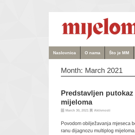
Naslovnica
O nama
Što je MM
Month:
March 2021
Predstavljen putokaz
mijeloma
March 30, 2021
Aktivnosti
Povodom obilježavanja mjeseca bor
ranu dijagnozu multiplog mijeloma