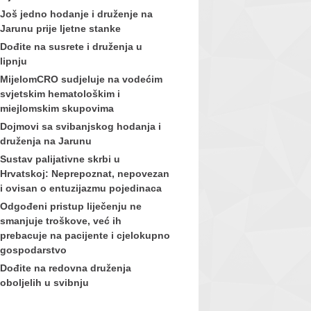
Još jedno hodanje i druženje na
Jarunu prije ljetne stanke
Dođite na susrete i druženja u
lipnju
MijelomCRO sudjeluje na vodećim
svjetskim hematološkim i
miejlomskim skupovima
Dojmovi sa svibanjskog hodanja i
druženja na Jarunu
Sustav palijativne skrbi u
Hrvatskoj: Neprepoznat, nepovezan
i ovisan o entuzijazmu pojedinaca
Odgođeni pristup liječenju ne
smanjuje troškove, već ih
prebacuje na pacijente i cjelokupno
gospodarstvo
Dođite na redovna druženja
oboljelih u svibnju