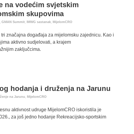
e na vodećim svjetskim
lomskim skupovima
,
GMAN Summit
,
IMWG sastanak
,
MijelomCRO
 tri značajna događaja za mijelomsku zajednicu. Kao i
ima aktivno sudjelovati, a krajem
ažnijim zaključcima.
og hodanja i druženja na Jarunu
uženje na Jarunu
,
MijelomCRO
elesnu aktivnost udruge MijelomCRO iskoristila je
2026., za još jedno hodanje Rekreacijsko-sportskim