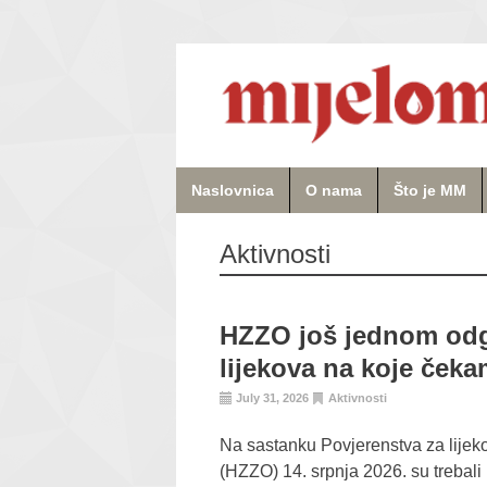
Naslovnica
O nama
Što je MM
Aktivnosti
HZZO još jednom odg
lijekova na koje ček
July 31, 2026
Aktivnosti
Na sastanku Povjerenstva za lijek
(HZZO) 14. srpnja 2026. su trebali b