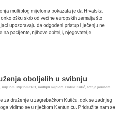
ečenja multiplog mijeloma pokazala je da Hrvatska
 onkološku skrb od većine europskih zemalja što
njaci upozoravaju da odgođeni pristup liječenju ne
na pacijente, njihove obitelji, njegovatelje i
ženja oboljelih u svibnju
ć
,
mijelom
,
MijelomCRO
,
multipli mijelom
,
Online Kutić
,
setnja jarunom
 je za druženje u zagrebačkom Kutiću, dok se zadnjeg
toga vidimo se u riječkom Kantuniću. Pridružite nam se