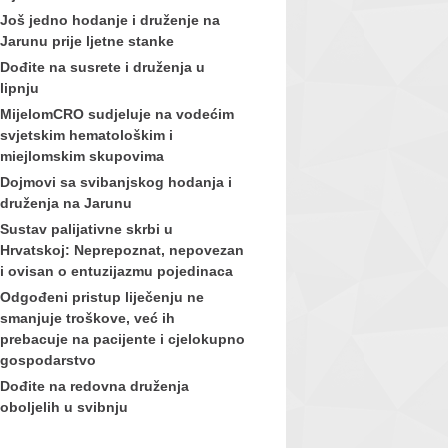
Još jedno hodanje i druženje na
Jarunu prije ljetne stanke
Dođite na susrete i druženja u
lipnju
MijelomCRO sudjeluje na vodećim
svjetskim hematološkim i
miejlomskim skupovima
Dojmovi sa svibanjskog hodanja i
druženja na Jarunu
Sustav palijativne skrbi u
Hrvatskoj: Neprepoznat, nepovezan
i ovisan o entuzijazmu pojedinaca
Odgođeni pristup liječenju ne
smanjuje troškove, već ih
prebacuje na pacijente i cjelokupno
gospodarstvo
Dođite na redovna druženja
oboljelih u svibnju