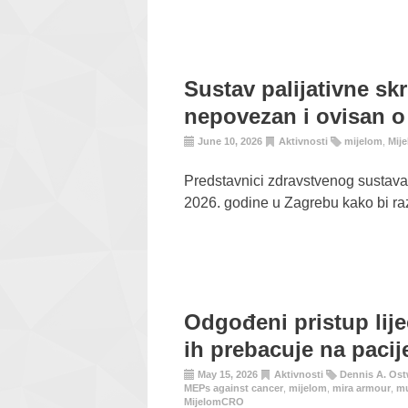
Sustav palijativne sk
nepovezan i ovisan o
June 10, 2026
Aktivnosti
mijelom
,
Mij
Predstavnici zdravstvenog sustava, i
2026. godine u Zagrebu kako bi razg
Odgođeni pristup lij
ih prebacuje na paci
May 15, 2026
Aktivnosti
Dennis A. Ost
MEPs against cancer
,
mijelom
,
mira armour
,
mu
MijelomCRO