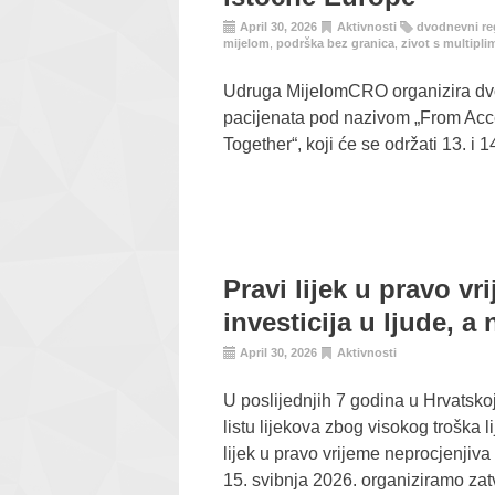
April 30, 2026
Aktivnosti
dvodnevni re
mijelom
,
podrška bez granica
,
zivot s multipl
Udruga MijelomCRO organizira dvo
pacijenata pod nazivom „From Acc
Together“, koji će se održati 13. i 
Pravi lijek u pravo vr
investicija u ljude, a
April 30, 2026
Aktivnosti
U poslijednjih 7 godina u Hrvatskoj 
listu lijekova zbog visokog troška l
lijek u pravo vrijeme neprocjenjiva v
15. svibnja 2026. organiziramo zat