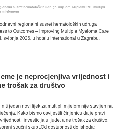
gionalni susret hematoloških udruga
,
mijelom
,
MijelomCRO
,
multipli
im mijelomom
dnevni regionalni susret hematoloških udruga
ess to Outcomes – Improving Multiple Myeloma Care
14. svibnja 2026. u hotelu International u Zagrebu.
ijeme je neprocjenjiva vrijednost i
 ne trošak za društvo
niti jedan novi lijek za multipli mijelom nije stavljen na
iječenja. Kako bismo osvijestili činjenicu da je pravi
rijednost i investicija u ljude, a ne trošak za društvo,
voreni stručni skup „Od dostupnosti do ishoda: