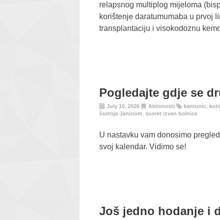
relapsnog multiplog mijeloma (bispec
korištenje daratumumaba u prvoj li
transplantaciju i visokodoznu kemo
Pogledajte gdje se dr
July 10, 2026
Aktivnosti
kantunic
,
kuti
šsetnja Jarunom
,
susret izvan bolnice
U nastavku vam donosimo pregled n
svoj kalendar. Vidimo se!
Još jedno hodanje i d