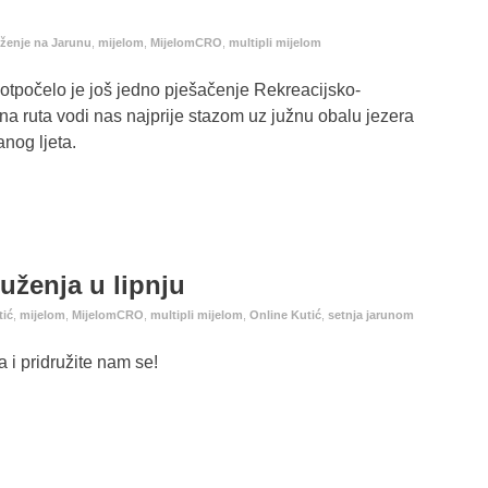
uženje na Jarunu
,
mijelom
,
MijelomCRO
,
multipli mijelom
i otpočelo je još jedno pješačenje Rekreacijsko-
a ruta vodi nas najprije stazom uz južnu obalu jezera
anog ljeta.
ruženja u lipnju
tić
,
mijelom
,
MijelomCRO
,
multipli mijelom
,
Online Kutić
,
setnja jarunom
 i pridružite nam se!