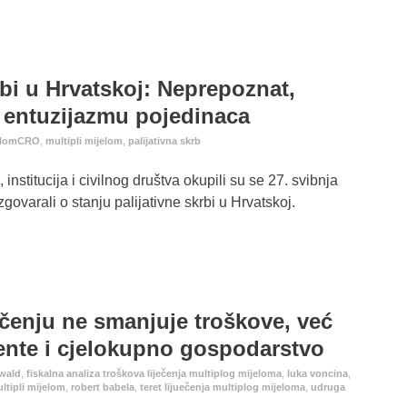
rbi u Hrvatskoj: Neprepoznat,
 entuzijazmu pojedinaca
elomCRO
,
multipli mijelom
,
palijativna skrb
nstitucija i civilnog društva okupili su se 27. svibnja
ovarali o stanju palijativne skrbi u Hrvatskoj.
ečenju ne smanjuje troškove, već
jente i cjelokupno gospodarstvo
wald
,
fiskalna analiza troškova liječenja multiplog mijeloma
,
luka voncina
,
ltipli mijelom
,
robert babela
,
teret lijuečenja multiplog mijeloma
,
udruga