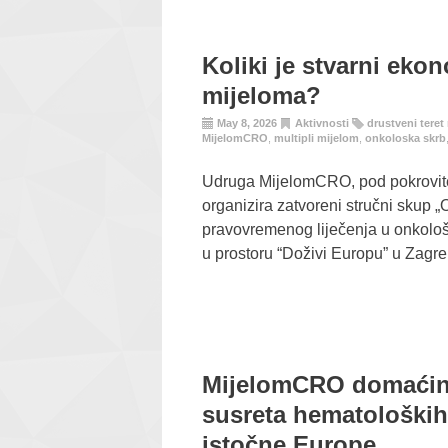
Koliki je stvarni ekon
mijeloma?
May 8, 2026
Aktivnosti
drustveni teret
MijelomCRO
,
multipli mijelom
,
onkoloska skrb
Udruga MijelomCRO, pod pokrovite
organizira zatvoreni stručni skup „
pravovremenog liječenja u onkološko
u prostoru “Doživi Europu” u Zagr
MijelomCRO domaćin
susreta hematoloških 
istočne Europe