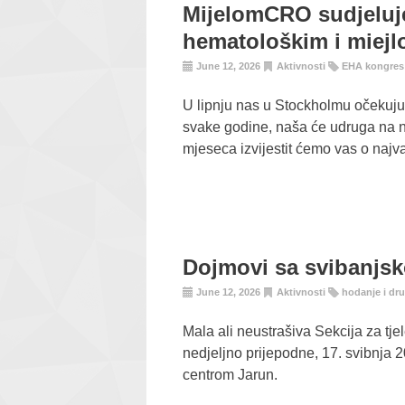
MijelomCRO sudjeluj
hematološkim i miej
June 12, 2026
Aktivnosti
EHA kongres
U lipnju nas u Stockholmu očekuju
svake godine, naša će udruga na nj
mjeseca izvijestit ćemo vas o najv
Dojmovi sa svibanjsk
June 12, 2026
Aktivnosti
hodanje i dr
Mala ali neustrašiva Sekcija za tj
nedjeljno prijepodne, 17. svibnja 
centrom Jarun.