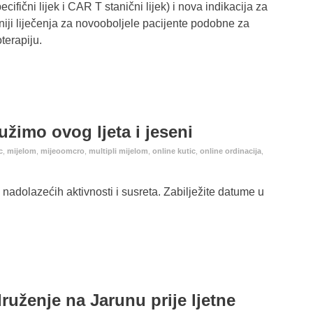
ifični lijek i CAR T stanični lijek) i nova indikacija za
niji liječenja za novooboljele pacijente podobne za
terapiju.
užimo ovog ljeta i jeseni
c
,
mijelom
,
mijeoomcro
,
multipli mijelom
,
online kutic
,
online ordinacija
,
adolazećih aktivnosti i susreta. Zabilježite datume u
ruženje na Jarunu prije ljetne