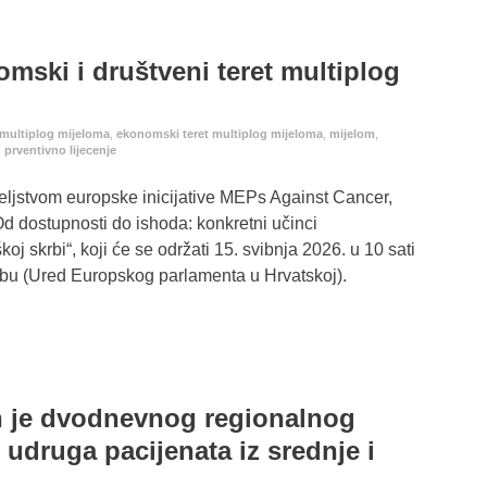
omski i društveni teret multiplog
 multiplog mijeloma
,
ekonomski teret multiplog mijeloma
,
mijelom
,
,
prventivno lijecenje
ljstvom europske inicijative MEPs Against Cancer,
Od dostupnosti do ishoda: konkretni učinci
j skrbi“, koji će se održati 15. svibnja 2026. u 10 sati
ebu (Ured Europskog parlamenta u Hrvatskoj).
 je dvodnevnog regionalnog
udruga pacijenata iz srednje i