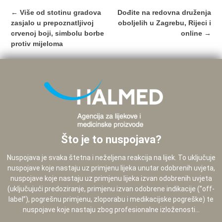
Post
←
Više od stotinu gradova
Dođite na redovna druženja
navigation
zasjalo u prepoznatljivoj
oboljelih u Zagrebu, Rijeci i
crvenoj boji, simbolu borbe
online
→
protiv mijeloma
Što je to nuspojava?
Nuspojava je svaka štetna i neželjena reakcija na lijek. To uključuje
nuspojave koje nastaju uz primjenu lijeka unutar odobrenih uvjeta,
nuspojave koje nastaju uz primjenu lijeka izvan odobrenih uvjeta
(uključujući predoziranje, primjenu izvan odobrene indikacije (”off-
label”), pogrešnu primjenu, zloporabu i medikacijske pogreške) te
nuspojave koje nastaju zbog profesionalne izloženosti...