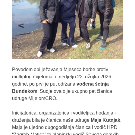
Povodom obilježavanja Mjeseca borbe protiv
multiplog mijeloma, u nedjelju 22. ožujka.2026.
godine, po prvi je put održana
vođena šetnja
Bundekom
. Sudjelovalo je ukupno pet članica
udruge MijelomCRO.
Inicijatorica, organizatorica i voditeljica hodanja i
druženja bila je članica naše udruge
Maja Kutnjak
.
Maja je ujedno dugogodišnja članica i vodič HPD
“Zagreb-Matica” te planinski vodič Saveza gorskih