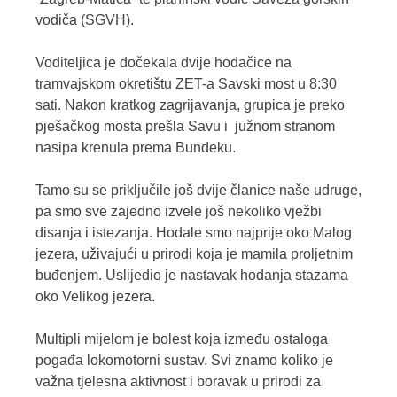
vodiča (SGVH).
Voditeljica je dočekala dvije hodačice na
tramvajskom okretištu ZET-a Savski most u 8:30
sati. Nakon kratkog zagrijavanja, grupica je preko
pješačkog mosta prešla Savu i južnom stranom
nasipa krenula prema Bundeku.
Tamo su se priključile još dvije članice naše udruge,
pa smo sve zajedno izvele još nekoliko vježbi
disanja i istezanja. Hodale smo najprije oko Malog
jezera, uživajući u prirodi koja je mamila proljetnim
buđenjem. Uslijedio je nastavak hodanja stazama
oko Velikog jezera.
Multipli mijelom je bolest koja između ostaloga
pogađa lokomotorni sustav. Svi znamo koliko je
važna tjelesna aktivnost i boravak u prirodi za