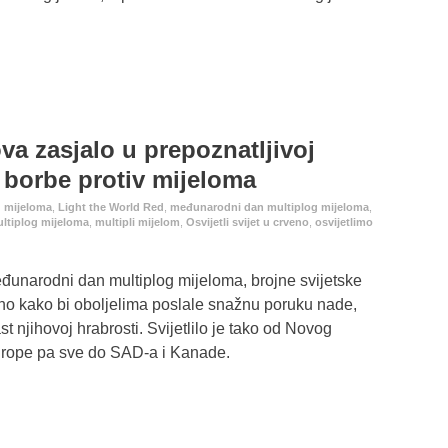
va zasjalo u prepoznatljivoj
 borbe protiv mijeloma
d mijeloma
,
Light the World Red
,
međunarodni dan multiplog mijeloma
,
ultiplog mijeloma
,
multipli mijelom
,
Osvijetli svijet u crveno
,
osvijetlimo
eđunarodni dan multiplog mijeloma, brojne svijetske
eno kako bi oboljelima poslale snažnu poruku nade,
st njihovoj hrabrosti. Svijetlilo je tako od Novog
 Europe pa sve do SAD-a i Kanade.