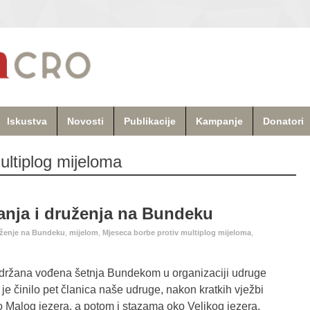
Iskustva
Novosti
Publikacije
Kampanje
Donatori
ultiplog mijeloma
anja i druženja na Bundeku
uženje na Bundeku
,
mijelom
,
Mjeseca borbe protiv multiplog mijeloma
,
t održana vođena šetnja Bundekom u organizaciji udruge
e činilo pet članica naše udruge, nakon kratkih vježbi
ko Malog jezera, a potom i stazama oko Velikog jezera.