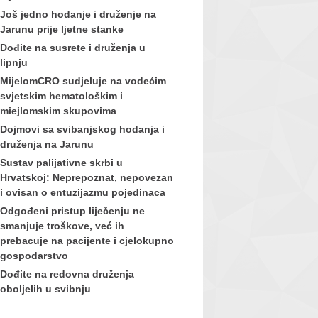
Još jedno hodanje i druženje na
Jarunu prije ljetne stanke
Dođite na susrete i druženja u
lipnju
MijelomCRO sudjeluje na vodećim
svjetskim hematološkim i
miejlomskim skupovima
Dojmovi sa svibanjskog hodanja i
druženja na Jarunu
Sustav palijativne skrbi u
Hrvatskoj: Neprepoznat, nepovezan
i ovisan o entuzijazmu pojedinaca
Odgođeni pristup liječenju ne
smanjuje troškove, već ih
prebacuje na pacijente i cjelokupno
gospodarstvo
Dođite na redovna druženja
oboljelih u svibnju