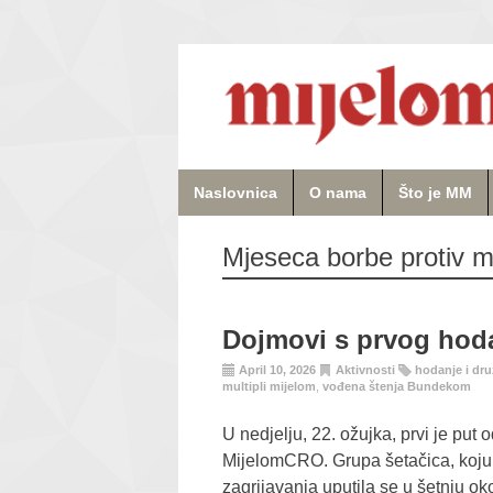
Naslovnica
O nama
Što je MM
Mjeseca borbe protiv m
Dojmovi s prvog hod
April 10, 2026
Aktivnosti
hodanje i dr
multipli mijelom
,
vođena štenja Bundekom
U nedjelju, 22. ožujka, prvi je pu
MijelomCRO. Grupa šetačica, koju j
zagrijavanja uputila se u šetnju o