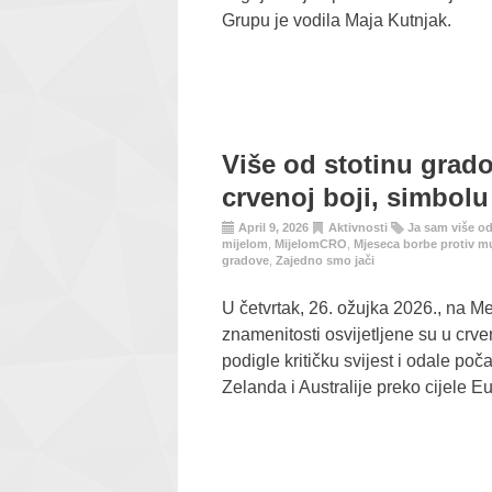
Grupu je vodila Maja Kutnjak.
Više od stotinu grado
crvenoj boji, simbolu
April 9, 2026
Aktivnosti
Ja sam više o
mijelom
,
MijelomCRO
,
Mjeseca borbe protiv m
gradove
,
Zajedno smo jači
U četvrtak, 26. ožujka 2026., na M
znamenitosti osvijetljene su u crv
podigle kritičku svijest i odale poča
Zelanda i Australije preko cijele