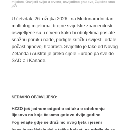
mijelom
,
Osvijetli svijet u crveno
,
osvijetlimo gradove
,
Zajedno smo
jači
U četvrtak, 26. ožujka 2026., na Međunarodni dan
multiplog mijeloma, brojne svijetske znamenitosti
osvijetljene su u crveno kako bi oboljelima poslale
snažnu poruku nade, podigle kritičku svijest i odale
počast njihovoj hrabrosti. Svijetlilo je tako od Novog
Zelanda i Australije preko cijele Europe pa sve do
SAD-a i Kanade.
NEDAVNO OBJAVLJENO:
HZZO još jednom odgodio odluku o odobrenju
lijekova na koje čekamo gotovo dvije godine
Pogledajte gdje se družimo ovog ljeta i jeseni
Irena je preživjela dvije teške bolesti pa otkrila da za