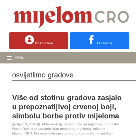
Pristupnica
Facebook
MENU
osvijetlimo gradove
Više od stotinu gradova zasjalo
u prepoznatljivoj crvenoj boji,
simbolu borbe protiv mijeloma
April 9, 2026
Aktivnosti
Ja sam više od mijeloma
,
Light the
World Red
,
međunarodni dan multiplog mijeloma
,
mijelom
,
MijelomCRO
,
Mjeseca borbe protiv multiplog mijeloma
,
multipli