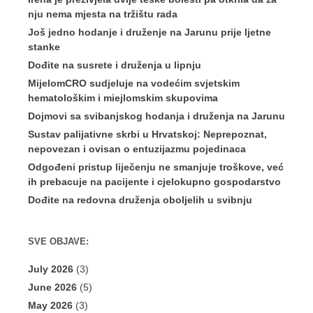
nju nema mjesta na tržištu rada
Još jedno hodanje i druženje na Jarunu prije ljetne
stanke
Dođite na susrete i druženja u lipnju
MijelomCRO sudjeluje na vodećim svjetskim
hematološkim i miejlomskim skupovima
Dojmovi sa svibanjskog hodanja i druženja na Jarunu
Sustav palijativne skrbi u Hrvatskoj: Neprepoznat,
nepovezan i ovisan o entuzijazmu pojedinaca
Odgođeni pristup liječenju ne smanjuje troškove, već
ih prebacuje na pacijente i cjelokupno gospodarstvo
Dođite na redovna druženja oboljelih u svibnju
SVE OBJAVE:
July 2026
(3)
June 2026
(5)
May 2026
(3)