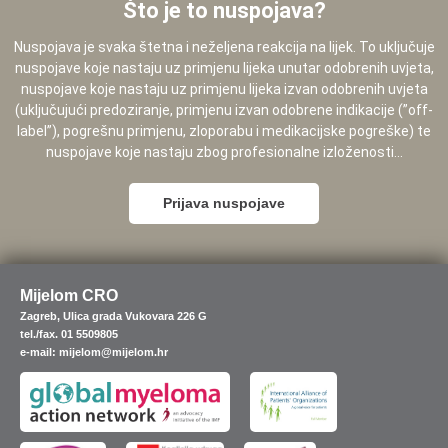
Što je to nuspojava?
Nuspojava je svaka štetna i neželjena reakcija na lijek. To uključuje
nuspojave koje nastaju uz primjenu lijeka unutar odobrenih uvjeta,
nuspojave koje nastaju uz primjenu lijeka izvan odobrenih uvjeta
(uključujući predoziranje, primjenu izvan odobrene indikacije (”off-
label”), pogrešnu primjenu, zloporabu i medikacijske pogreške) te
nuspojave koje nastaju zbog profesionalne izloženosti...
Prijava nuspojave
Mijelom CRO
Zagreb, Ulica grada Vukovara 226 G
tel./fax. 01 5509805
e-mail: mijelom@mijelom.hr