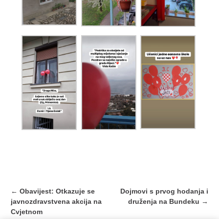
Post
←
Obavijest: Otkazuje se
Dojmovi s prvog hodanja i
navigation
javnozdravstvena akcija na
druženja na Bundeku
→
Cvjetnom