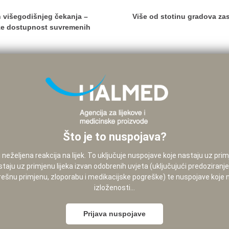
n višegodišnjeg čekanja –
Više od stotinu gradova zasj
aže dostupnost suvremenih
Što je to nuspojava?
neželjena reakcija na lijek. To uključuje nuspojave koje nastaju uz pri
staju uz primjenu lijeka izvan odobrenih uvjeta (uključujući predoziranj
pogrešnu primjenu, zloporabu i medikacijske pogreške) te nuspojave koje
izloženosti...
Prijava nuspojave