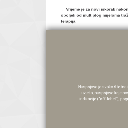
Post
←
Vrijeme je za novi iskorak nako
navigation
oboljeli od multiplog mijeloma tr
terapija
Nuspojava je svaka štetna i 
uvjeta, nuspojave koje na
indikacije (”off-label”), 