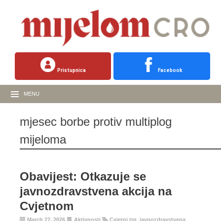
Pristupnica
Facebook
MENU
mjesec borbe protiv multiplog
mijeloma
Obavijest: Otkazuje se
javnozdravstvena akcija na
Cvjetnom
March 27, 2026
Aktivnosti
Cvjetni trg
,
javnozdravstvena