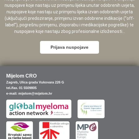
nuspojave koje nastaju uz primjenu lijeka unutar odobrenih uvjeta,
nuspojave koje nastaju uz primjenu lijeka izvan odobrenih uvjeta
(uključujući predoziranje, primjenu izvan odobrene indikacije (”off-
label”), pogrešnu primjenu, zloporabu i medikacijske pogreške) te
nuspojave koje nastaju zbog profesionalne izloženosti...
Prijava nuspojave
Mijelom CRO
Zagreb, Ulica grada Vukovara 226 G
tel./fax. 01 5509805
e-mail: mijelom@mijelom.hr