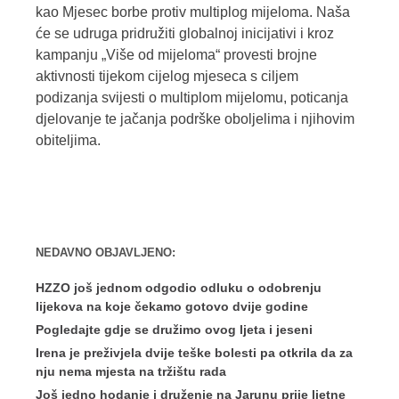
kao Mjesec borbe protiv multiplog mijeloma. Naša
će se udruga pridružiti globalnoj inicijativi i kroz
kampanju „Više od mijeloma“ provesti brojne
aktivnosti tijekom cijelog mjeseca s ciljem
podizanja svijesti o multiplom mijelomu, poticanja
djelovanje te jačanja podrške oboljelima i njihovim
obiteljima.
NEDAVNO OBJAVLJENO:
HZZO još jednom odgodio odluku o odobrenju
lijekova na koje čekamo gotovo dvije godine
Pogledajte gdje se družimo ovog ljeta i jeseni
Irena je preživjela dvije teške bolesti pa otkrila da za
nju nema mjesta na tržištu rada
Još jedno hodanje i druženje na Jarunu prije ljetne