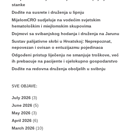
stanke
Dođite na susrete i druženja u lipnju
MijelomCRO sudjeluje na vodećim svjetskim
hematološkim i miejlomskim skupovima
Dojmovi sa svibanjskog hodanja i druženja na Jarunu
Sustav palijativne skrbi u Hrvatskoj: Neprepoznat,
nepovezan i ovisan o entuzijazmu pojedinaca
Odgođeni pristup liječenju ne smanjuje troškove, već
ih prebacuje na pacijente i cjelokupno gospodarstvo
Dođite na redovna druženja oboljelih u svibnju
SVE OBJAVE:
July 2026
(3)
June 2026
(5)
May 2026
(3)
April 2026
(6)
March 2026
(10)