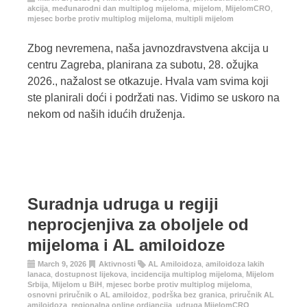
akcija
,
međunarodni dan multiplog mijeloma
,
mijelom
,
MijelomCRO
,
mjesec borbe protiv multiplog mijeloma
,
multipli mijelom
Zbog nevremena, naša javnozdravstvena akcija u
centru Zagreba, planirana za subotu, 28. ožujka
2026., nažalost se otkazuje. Hvala vam svima koji
ste planirali doći i podržati nas. Vidimo se uskoro na
nekom od naših idućih druženja.
Suradnja udruga u regiji
neprocjenjiva za oboljele od
mijeloma i AL amiloidoze
March 9, 2026
Aktivnosti
AL Amiloidoza
,
amiloidoza lakih
lanaca
,
dostupnost lijekova
,
incidencija multiplog mijeloma
,
Mijelom
Srbija
,
Mijelom u BiH
,
mjesec borbe protiv multiplog mijeloma
,
osnovni priručnik o AL amiloidoz
,
podrška bez granica
,
priručnik AL
amiloidoza
,
regionalna online ordiancija
,
udruga MijelomCRO