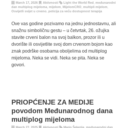
March 17, 2026
Aktivnosti
Light the World Red
,
međunarodni
dan multiplog mijeloma
,
mijelom
,
MijelomCRO
,
multipli mijelom
,
Osvijetli svijet u crveno
,
peticija za veću dostupnost terapija
Ove vas godine pozivamo na jednu jednostavnu, ali
snažnu simboličnu gestu – u četvrtak, 26. ožujka
stavite crveni balon na svoj balkon, prozor ili u
dvorište ili osvijetlite svoj dom crvenom bojom kao
znak podrške osobama oboljelima od multiplog
mijeloma. Neka se vidi. Neka se pita. Neka se
govori.
PRIOPĆENJE ZA MEDIJE
povodom Međunarodnog dana
multiplog mijeloma
March 27, 2025
Aktivnosti
Mario Šekerija
,
međunarodni dan