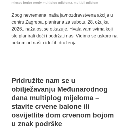
mjesec borbe protiv multiplog mijeloma
,
multipli mijelom
Zbog nevremena, naša javnozdravstvena akcija u
centru Zagreba, planirana za subotu, 28. ožujka
2026., nažalost se otkazuje. Hvala vam svima koji
ste planirali doći i podržati nas. Vidimo se uskoro na
nekom od naših idućih druženja.
Pridružite nam se u
obilježavanju Međunarodnog
dana multiplog mijeloma –
stavite crvene balone ili
osvijetlite dom crvenom bojom
u znak podrške