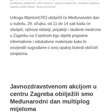
multiplog mijeloma
,
mira armour
,
mjesec mijeloma
,
multipli mijelom
,
sandra bašić kinda
,
Vesna Družinić
Udruga MijelomCRO obilježit će Međunarodni dan
u subotu, 29. ožujka, od 11 do 14 sati kada će
oboljeli, njihove obitelji, prijatelji i studenti medicine
u Zagrebu na Cvjetnom trgu dijeliti prigodne
informativne i edukativne materijale kako bi
osvijestili sugrađane o ovoj opakoj bolesti običnih
simptoma.
Javnozdravstvenom akcijom u
centru Zagreba obilježili smo
Međunarodni dan multiplog
mijeloma