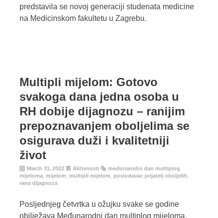
predstavila se novoj generaciji studenata medicine
na Medicinskom fakultetu u Zagrebu.
Multipli mijelom: Gotovo
svakoga dana jedna osoba u
RH dobije dijagnozu – ranijim
prepoznavanjem oboljelima se
osigurava duži i kvalitetniji
život
March 31, 2022
Aktivnosti
međunarodni dan multiplog
mijeloma
,
mijelom
,
multipli mijelom
,
poslodavac prijatelj oboljelih
,
rana dijagnoza
Posljednjeg četvrtka u ožujku svake se godine
obilježava Međunarodni dan multiplog mijeloma,