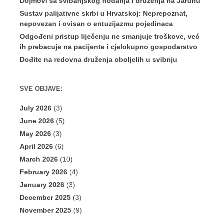
Dojmovi sa svibanjskog hodanja i druženja na Jarunu
Sustav palijativne skrbi u Hrvatskoj: Neprepoznat,
nepovezan i ovisan o entuzijazmu pojedinaca
Odgođeni pristup liječenju ne smanjuje troškove, već
ih prebacuje na pacijente i cjelokupno gospodarstvo
Dođite na redovna druženja oboljelih u svibnju
SVE OBJAVE:
July 2026
(3)
June 2026
(5)
May 2026
(3)
April 2026
(6)
March 2026
(10)
February 2026
(4)
January 2026
(3)
December 2025
(3)
November 2025
(9)