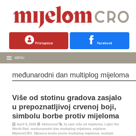
Pristupnica
Facebook
MENU
međunarodni dan multiplog mijeloma
Više od stotinu gradova zasjalo
u prepoznatljivoj crvenoj boji,
simbolu borbe protiv mijeloma
April 9, 2026
Aktivnosti
Ja sam više od mijeloma
,
Light the
World Red
,
međunarodni dan multiplog mijeloma
,
mijelom
,
MijelomCRO
,
Mjeseca borbe protiv multiplog mijeloma
,
multipli