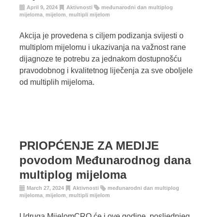
April 9, 2024
Aktivnosti
međunarodni dan multiplog
mijeloma
,
mijelom
,
multipli mijelom
Akcija je provedena s ciljem podizanja svijesti o
multiplom mijelomu i ukazivanja na važnost rane
dijagnoze te potrebu za jednakom dostupnošću
pravodobnog i kvalitetnog liječenja za sve oboljele
od multiplih mijeloma.
PRIOPĆENJE ZA MEDIJE
povodom Međunarodnog dana
multiplog mijeloma
March 27, 2024
Aktivnosti
međunarodni dan multiplog
mijeloma
,
mijelom
,
multipli mijelom
Udruga MijelomCRO će i ove godine, posljednjeg