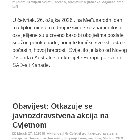
mijelom
,
Osvijetli svijet u crveno
,
osvijetlimo gradove
,
Zajedno smo
jači
U četvrtak, 26. ožujka 2026., na Međunarodni dan
multiplog mijeloma, brojne svijetske znamenitosti
osvijetljene su u crveno kako bi oboljelima poslale
snažnu poruku nade, podigle kritičku svijest i odale
počast njihovoj hrabrosti. Svijetlilo je tako od Novog
Zelanda i Australije preko cijele Europe pa sve do
SAD-a i Kanade.
Obavijest: Otkazuje se
javnozdravstvena akcija na
Cvjetnom
March 27, 2026
Aktivnosti
Cvjetni trg
,
javnozdravstvena
akcija
,
međunarodni dan multiplog mijeloma
,
mijelom
,
MijelomCRO
,