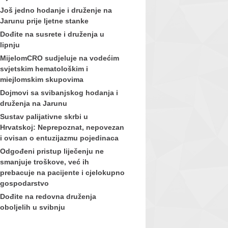
Još jedno hodanje i druženje na
Jarunu prije ljetne stanke
Dođite na susrete i druženja u
lipnju
MijelomCRO sudjeluje na vodećim
svjetskim hematološkim i
miejlomskim skupovima
Dojmovi sa svibanjskog hodanja i
druženja na Jarunu
Sustav palijativne skrbi u
Hrvatskoj: Neprepoznat, nepovezan
i ovisan o entuzijazmu pojedinaca
Odgođeni pristup liječenju ne
smanjuje troškove, već ih
prebacuje na pacijente i cjelokupno
gospodarstvo
Dođite na redovna druženja
oboljelih u svibnju