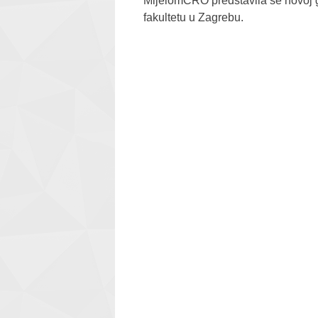
MijelomCRO predstavila se novoj 
fakultetu u Zagrebu.