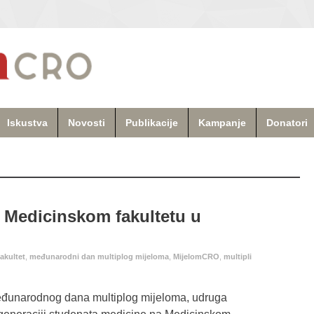
Iskustva
Novosti
Publikacije
Kampanje
Donatori
a Medicinskom fakultetu u
akultet
,
međunarodni dan multiplog mijeloma
,
MijelomCRO
,
multipli
eđunarodnog dana multiplog mijeloma, udruga