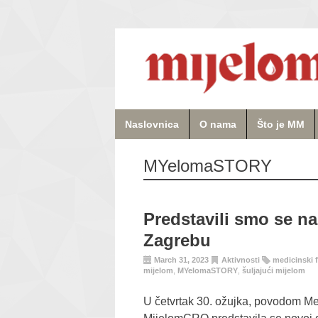
Naslovnica
O nama
Što je MM
MYelomaSTORY
Predstavili smo se n
Zagrebu
March 31, 2023
Aktivnosti
medicinski f
mijelom
,
MYelomaSTORY
,
šuljajući mijelom
U četvrtak 30. ožujka, povodom M