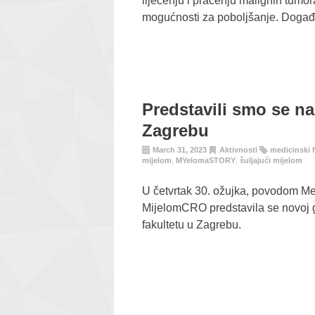
liječenju i praćenju malignih tumor
mogućnosti za poboljšanje. Događaj
Predstavili smo se n
Zagrebu
March 31, 2023
Aktivnosti
medicinski f
mijelom
,
MYelomaSTORY
,
šuljajući mijelom
U četvrtak 30. ožujka, povodom M
MijelomCRO predstavila se novoj 
fakultetu u Zagrebu.