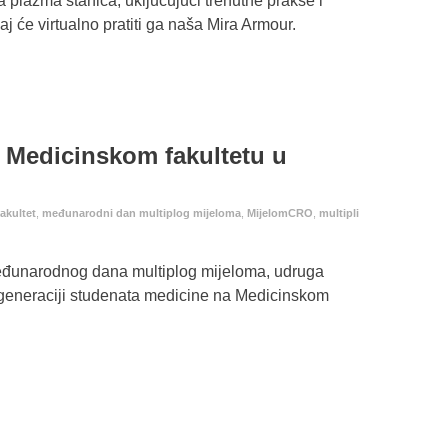
a plazma stanica, uključujući trenutne prakse i
 će virtualno pratiti ga naša Mira Armour.
a Medicinskom fakultetu u
akultet
,
međunarodni dan multiplog mijeloma
,
MijelomCRO
,
multipli
eđunarodnog dana multiplog mijeloma, udruga
generaciji studenata medicine na Medicinskom