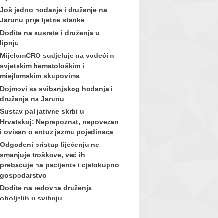
Još jedno hodanje i druženje na
Jarunu prije ljetne stanke
Dođite na susrete i druženja u
lipnju
MijelomCRO sudjeluje na vodećim
svjetskim hematološkim i
miejlomskim skupovima
Dojmovi sa svibanjskog hodanja i
druženja na Jarunu
Sustav palijativne skrbi u
Hrvatskoj: Neprepoznat, nepovezan
i ovisan o entuzijazmu pojedinaca
Odgođeni pristup liječenju ne
smanjuje troškove, već ih
prebacuje na pacijente i cjelokupno
gospodarstvo
Dođite na redovna druženja
oboljelih u svibnju