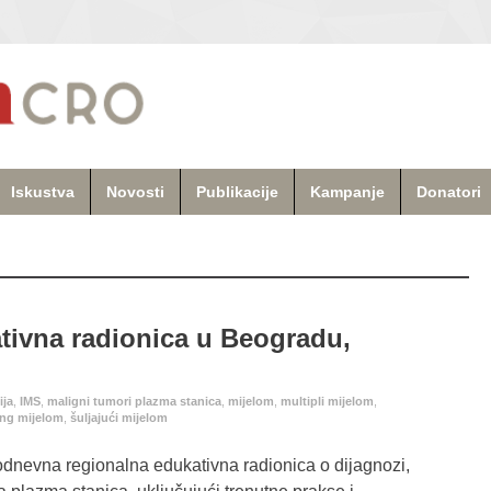
Iskustva
Novosti
Publikacije
Kampanje
Donatori
tivna radionica u Beogradu,
ija
,
IMS
,
maligni tumori plazma stanica
,
mijelom
,
multipli mijelom
,
ng mijelom
,
šuljajući mijelom
dnevna regionalna edukativna radionica o dijagnozi,