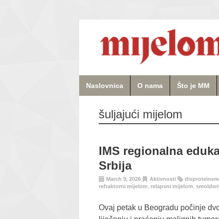
Naslovnica
O nama
Što je MM
šuljajući mijelom
IMS regionalna eduka
Srbija
March 9, 2026
Aktivnosti
disproteinem
refraktorni mijelom
,
relapsni mijelom
,
smolderi
Ovaj petak u Beogradu počinje dvo