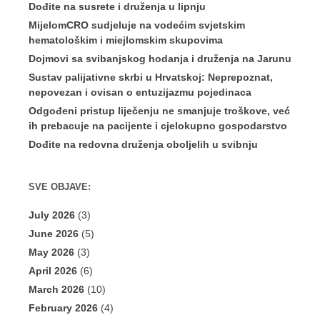
Dođite na susrete i druženja u lipnju
MijelomCRO sudjeluje na vodećim svjetskim
hematološkim i miejlomskim skupovima
Dojmovi sa svibanjskog hodanja i druženja na Jarunu
Sustav palijativne skrbi u Hrvatskoj: Neprepoznat,
nepovezan i ovisan o entuzijazmu pojedinaca
Odgođeni pristup liječenju ne smanjuje troškove, već
ih prebacuje na pacijente i cjelokupno gospodarstvo
Dođite na redovna druženja oboljelih u svibnju
SVE OBJAVE:
July 2026
(3)
June 2026
(5)
May 2026
(3)
April 2026
(6)
March 2026
(10)
February 2026
(4)