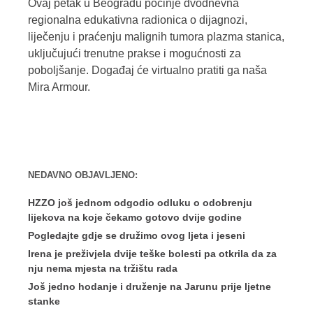
Ovaj petak u Beogradu počinje dvodnevna
regionalna edukativna radionica o dijagnozi,
liječenju i praćenju malignih tumora plazma stanica,
uključujući trenutne prakse i mogućnosti za
poboljšanje. Događaj će virtualno pratiti ga naša
Mira Armour.
NEDAVNO OBJAVLJENO:
HZZO još jednom odgodio odluku o odobrenju
lijekova na koje čekamo gotovo dvije godine
Pogledajte gdje se družimo ovog ljeta i jeseni
Irena je preživjela dvije teške bolesti pa otkrila da za
nju nema mjesta na tržištu rada
Još jedno hodanje i druženje na Jarunu prije ljetne
stanke