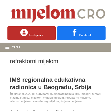
Pristupnica
Facebook
MENU
refraktorni mijelom
IMS regionalna edukativna
radionica u Beogradu, Srbija
March 9, 2026
Aktivnosti
disproteinemija
,
IMS
,
maligni tumori
plazma stanica
,
mijelom
,
multipli mijelom
,
refraktorni mijelom
,
relapsni mijelom
,
smoldering mijelom
,
šuljajući mijelom