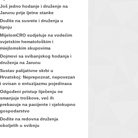
Još jedno hodanje i druženje na
Jarunu prije ljetne stanke
Dođite na susrete i druženja u
lipnju
MijelomCRO sudjeluje na vodećim
svjetskim hematološkim i
miejlomskim skupovima
Dojmovi sa svibanjskog hodanja i
druženja na Jarunu
Sustav palijativne skrbi u
Hrvatskoj: Neprepoznat, nepovezan
i ovisan o entuzijazmu pojedinaca
Odgođeni pristup liječenju ne
smanjuje troškove, već ih
prebacuje na pacijente i cjelokupno
gospodarstvo
Dođite na redovna druženja
oboljelih u svibnju