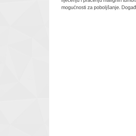
liječenju i praćenju malignih tumor
mogućnosti za poboljšanje. Događaj