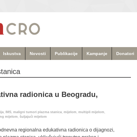
Iskustva
Novosti
Publikacije
Kampanje
Donatori
stanica
tivna radionica u Beogradu,
ija
,
IMS
,
maligni tumori plazma stanica
,
mijelom
,
multipli mijelom
,
ng mijelom
,
šuljajući mijelom
dnevna regionalna edukativna radionica o dijagnozi,