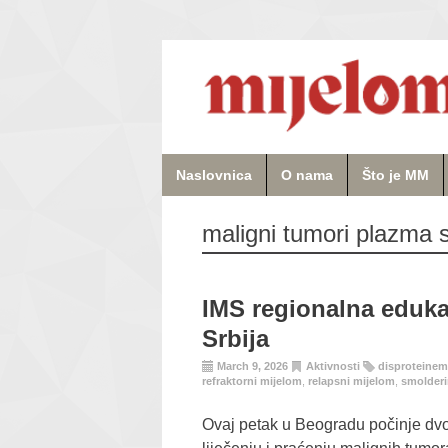
Naslovnica
O nama
Što je MM
maligni tumori plazma 
IMS regionalna eduka
Srbija
March 9, 2026
Aktivnosti
disproteinem
refraktorni mijelom
,
relapsni mijelom
,
smolderi
Ovaj petak u Beogradu počinje dvo