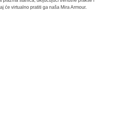
a plazma stanica, uključujući trenutne prakse i
 će virtualno pratiti ga naša Mira Armour.